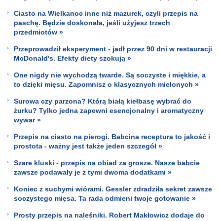
Ciasto na Wielkanoc inne niż mazurek, czyli przepis na
paschę. Będzie doskonała, jeśli użyjesz trzech
przedmiotów »
Przeprowadził eksperyment - jadł przez 90 dni w restauracji
McDonald's. Efekty diety szokują »
One nigdy nie wychodzą twarde. Są soczyste i miękkie, a
to dzięki mięsu. Zapomnisz o klasycznych mielonych »
Surowa czy parzona? Którą białą kiełbasę wybrać do
żurku? Tylko jedna zapewni esencjonalny i aromatyczny
wywar »
Przepis na ciasto na pierogi. Babcina receptura to jakość i
prostota - ważny jest także jeden szczegół »
Szare kluski - przepis na obiad za grosze. Nasze babcie
zawsze podawały je z tymi dwoma dodatkami »
Koniec z suchymi wiórami. Gessler zdradziła sekret zawsze
soczystego mięsa. Ta rada odmieni twoje gotowanie »
Prosty przepis na naleśniki. Robert Makłowicz dodaje do