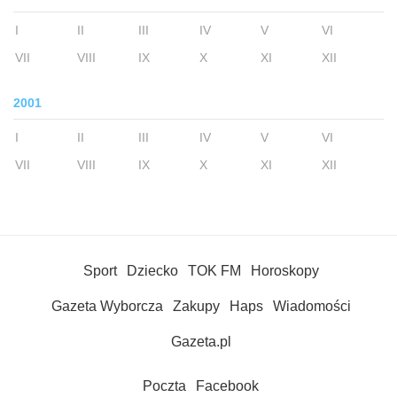
I
II
III
IV
V
VI
VII
VIII
IX
X
XI
XII
2001
I
II
III
IV
V
VI
VII
VIII
IX
X
XI
XII
Sport
Dziecko
TOK FM
Horoskopy
Gazeta Wyborcza
Zakupy
Haps
Wiadomości
Gazeta.pl
Poczta
Facebook