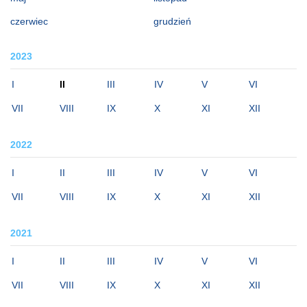
czerwiec
grudzień
2023
I
II
III
IV
V
VI
VII
VIII
IX
X
XI
XII
2022
I
II
III
IV
V
VI
VII
VIII
IX
X
XI
XII
2021
I
II
III
IV
V
VI
VII
VIII
IX
X
XI
XII