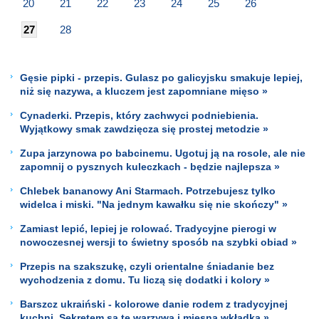
20
21
22
23
24
25
26
27
28
Gęsie pipki - przepis. Gulasz po galicyjsku smakuje lepiej,
niż się nazywa, a kluczem jest zapomniane mięso »
Cynaderki. Przepis, który zachwyci podniebienia.
Wyjątkowy smak zawdzięcza się prostej metodzie »
Zupa jarzynowa po babcinemu. Ugotuj ją na rosole, ale nie
zapomnij o pysznych kuleczkach - będzie najlepsza »
Chlebek bananowy Ani Starmach. Potrzebujesz tylko
widelca i miski. "Na jednym kawałku się nie skończy" »
Zamiast lepić, lepiej je rolować. Tradycyjne pierogi w
nowoczesnej wersji to świetny sposób na szybki obiad »
Przepis na szakszukę, czyli orientalne śniadanie bez
wychodzenia z domu. Tu liczą się dodatki i kolory »
Barszcz ukraiński - kolorowe danie rodem z tradycyjnej
kuchni. Sekretem są te warzywa i mięsna wkładka »