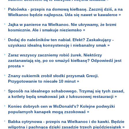
Palcówka - przepis na domową kiełbasę. Zacznij dziś, a na
Wielkanoc będzie najlepsza. Uda się nawet w kawalerce »
Jajka w panierce na Wielkanoc. Nie ukrywamy, że brzmi
kosmicznie. Ale i smakuje nieziemsko »
Dodaj do naleśników ten nabiał. Efekt? Zaskakujący -
uzyskasz idealną konsystencję i niebanalny smak »
Zaraz wszyscy zaczniemy robić żurek. Niektórzy
zastanawiają się, po co smażyć kiełbasę? Odpowiedź jest
prosta »
Znany cukiernik zrobił słodki przysmak Grecji.
Przygotowanie to niecałe 10 minut »
Sposób na idealnego schabowego. Trzymaj się tych zasad,
a kotlety będą smakować jak z luksusowej restauracji »
Koniec dobrych cen w McDonald's? Kolejne podwyżki
popularnych kanapek mogą zszokować »
Babka cytrynowa - przepis na Wielkanoc i do kawki. Będzie
wilgotna i pachnąca dzięki zasadzie trzech pięćdziesiątek »