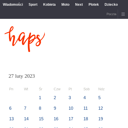
Wiadomości
Sport
Kobieta
Moto
Next
Plotek
Dziecko
Poczta
27 luty 2023
Pn
Wt
Śr
Czw
Pt
Sob
Ndz
1
2
3
4
5
6
7
8
9
10
11
12
13
14
15
16
17
18
19