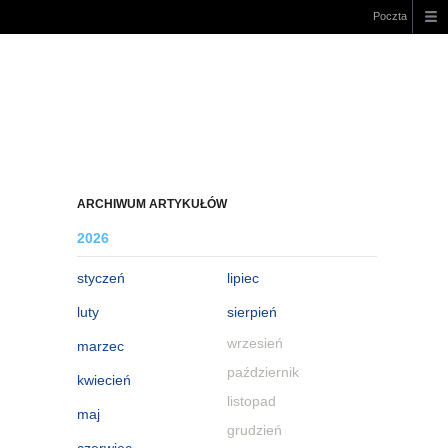
Poczta
ARCHIWUM ARTYKUŁÓW
2026
styczeń
lipiec
luty
sierpień
wrzesień
marzec
październik
kwiecień
listopad
maj
grudzień
czerwiec