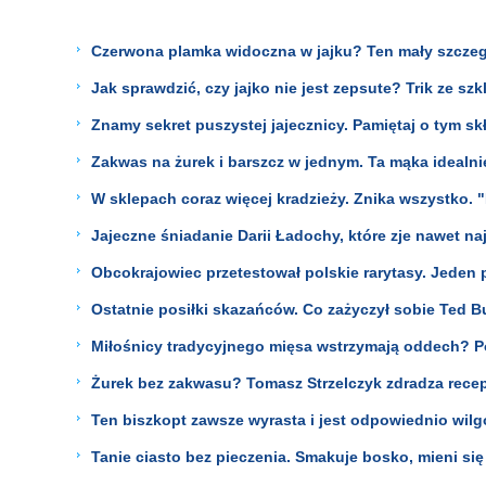
Czerwona plamka widoczna w jajku? Ten mały szczeg
Jak sprawdzić, czy jajko nie jest zepsute? Trik ze s
Znamy sekret puszystej jajecznicy. Pamiętaj o tym skł
Zakwas na żurek i barszcz w jednym. Ta mąka idealnie
W sklepach coraz więcej kradzieży. Znika wszystko. "N
Jajeczne śniadanie Darii Ładochy, które zje nawet naj
Obcokrajowiec przetestował polskie rarytasy. Jeden
Ostatnie posiłki skazańców. Co zażyczył sobie Ted Bun
Miłośnicy tradycyjnego mięsa wstrzymają oddech? P
Żurek bez zakwasu? Tomasz Strzelczyk zdradza recep
Ten biszkopt zawsze wyrasta i jest odpowiednio wilgo
Tanie ciasto bez pieczenia. Smakuje bosko, mieni się k