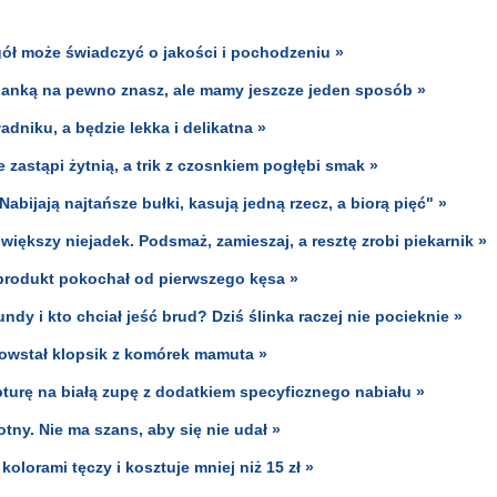
ół może świadczyć o jakości i pochodzeniu »
zklanką na pewno znasz, ale mamy jeszcze jeden sposób »
adniku, a będzie lekka i delikatna »
 zastąpi żytnią, a trik z czosnkiem pogłębi smak »
abijają najtańsze bułki, kasują jedną rzecz, a biorą pięć" »
większy niejadek. Podsmaż, zamieszaj, a resztę zrobi piekarnik »
 produkt pokochał od pierwszego kęsa »
dy i kto chciał jeść brud? Dziś ślinka raczej nie pocieknie »
owstał klopsik z komórek mamuta »
turę na białą zupę z dodatkiem specyficznego nabiału »
tny. Nie ma szans, aby się nie udał »
olorami tęczy i kosztuje mniej niż 15 zł »