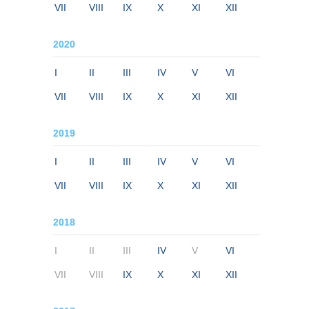
VII
VIII
IX
X
XI
XII
2020
I
II
III
IV
V
VI
VII
VIII
IX
X
XI
XII
2019
I
II
III
IV
V
VI
VII
VIII
IX
X
XI
XII
2018
I
II
III
IV
V
VI
VII
VIII
IX
X
XI
XII