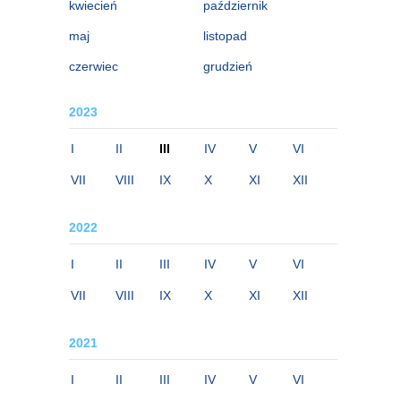
kwiecień
październik
maj
listopad
czerwiec
grudzień
2023
I
II
III
IV
V
VI
VII
VIII
IX
X
XI
XII
2022
I
II
III
IV
V
VI
VII
VIII
IX
X
XI
XII
2021
I
II
III
IV
V
VI