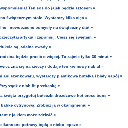
 wspomnienia! Ten sos do jajek będzie sztosem »
 na świątecznym stole. Wystarczy kilka cięć »
alne i nowoczesne pomysły na świąteczny stół »
rzeczytaj artykuł i zapomnij. Ciesz się świętami »
odukcie są jadalne owady »
 rodzina będzie prosić o więcej. To zajmie tylko 30 minut »
owicz zna się na rzeczy i dodaje ten kremowy nabiał »
 ani szynkowaru, wystarczy plastikowa butelka i biały napój »
Przyrządź z nich fit przekąskę »
na święta przygotuj bułeczki drożdżowe hot cross buns »
a babkę cytrynową. Zrobisz ją w okamgnieniu »
tent z jajkiem może zdziwić »
wielkanocne potrawy będą o niebo lepsze »