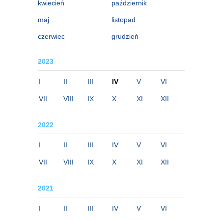
kwiecień
październik
maj
listopad
czerwiec
grudzień
2023
I
II
III
IV
V
VI
VII
VIII
IX
X
XI
XII
2022
I
II
III
IV
V
VI
VII
VIII
IX
X
XI
XII
2021
I
II
III
IV
V
VI