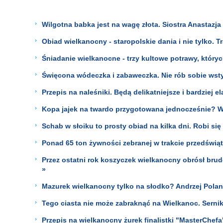
Wilgotna babka jest na wagę złota. Siostra Anastazja
Obiad wielkanocny - staropolskie dania i nie tylko. 
Śniadanie wielkanocne - trzy kultowe potrawy, który
Święcona wódeczka i zabaweczka. Nie rób sobie wst
Przepis na naleśniki. Będą delikatniejsze i bardziej 
Kopa jajek na twardo przygotowana jednocześnie? Wys
Schab w słoiku to prosty obiad na kilka dni. Robi się
Ponad 65 ton żywności zebranej w trakcie przedświąt
Przez ostatni rok koszyczek wielkanocny obrósł br
»
Mazurek wielkanocny tylko na słodko? Andrzej Polan ł
Tego ciasta nie może zabraknąć na Wielkanoc. Sernik
Przepis na wielkanocny żurek finalistki "MasterChefa"