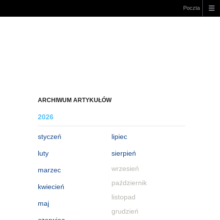
Poczta
ARCHIWUM ARTYKUŁÓW
2026
styczeń
lipiec
luty
sierpień
wrzesień
marzec
październik
kwiecień
listopad
maj
grudzień
czerwiec