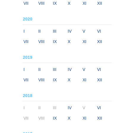
VII
VIII
IX
X
XI
XII
2020
I
II
III
IV
V
VI
VII
VIII
IX
X
XI
XII
2019
I
II
III
IV
V
VI
VII
VIII
IX
X
XI
XII
2018
I
II
III
IV
V
VI
VII
VIII
IX
X
XI
XII