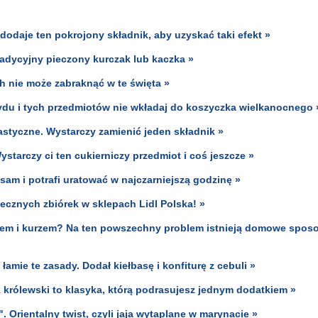
 dodaje ten pokrojony składnik, aby uzyskać taki efekt »
Tradycyjny pieczony kurczak lub kaczka »
ch nie może zabraknąć w te święta »
ydu i tych przedmiotów nie wkładaj do koszyczka wielkanocnego 
elastyczne. Wystarczy zamienić jeden składnik »
tarczy ci ten cukierniczy przedmiot i coś jeszcze »
 sam i potrafi uratować w najczarniejszą godzinę »
ecznych zbiórek w sklepach Lidl Polska! »
udem i kurzem? Na ten powszechny problem istnieją domowe spos
amie te zasady. Dodał kiełbasę i konfiturę z cebuli »
 królewski to klasyka, którą podrasujesz jednym dodatkiem »
. Orientalny twist, czyli jaja wytaplane w marynacie »