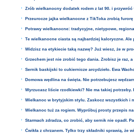
Zrób wielkanocny dodatek rodem z lat 90. i przywróć
Przeurocze jajka wielkanocne z TikToka zrobią furorę
Potrawy wielkanocne: tradycyjne, nietypowe, region
Te wielkanocne ciasta są najbardziej kaloryczne. Ale p
Widzisz na etykiecie taką nazwę? Już wiesz, że w pr
Grzechem jest nie zrobić tego dania. Zrobisz je raz, a
Sernik baskijski to cukiernicze arcydzieło. Ewa Wach
Domowa wędlina na święta. Nie potrzebujesz wędzarni
Wyrzucasz liście rzodkiewki? Nie ma takiej potrzeby. 
Wielkanoc w brytyjskim stylu. Zaskocz wszystkich i 
Wielkanoc tuż za rogiem. Wypróbuj prosty przepis n
Starmach zdradza, co zrobić, aby sernik nie opadł. Pa
Ćwikła z chrzanem. Tylko trzy składniki sprawią, że 