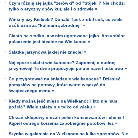
Czym różnią się jajka "zerówki" od "trójek"? Nie chodzi
tylko o etyczny chów kur, ale i o zdrowie »
Winiary czy Kielecki? Donald Tusk zrobił coś, co wiele
osób uzna za "kulinarną zbrodnię" »
Ciasto na słodko, a w nim ugotowane jajko. Absurdalne
połączenie jest idealne na Wielkanoc »
Sałatka jarzynowa jakiej nie znacie! »
Najlepsze sałatki wielkanocne? Zapomnij o nudnej
jarzynowej! Te dwie propozycje polubi nawet teściowa »
Co przygotować na śniadanie wielkanocne? Dziesięć
pomysłów na potrawy, które warto włączyć do
świątecznego menu »
Kiedy można jeść mięso na Wielkanoc i kto nie musi
pościć? Wiele zależy nie tylko od wieku »
Chrzań sklepowy chrzan pełen konserwantów i chemii!
Kąpiel ostrego korzenia zapobiegnie potokowi łez »
Szynka w galarecie na Wielkanoc na kilka sposobów. Nie