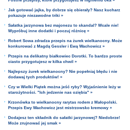
Jak gotować jajka, by dobrze się obierały? Nasz kucharz
pokazuje niezawodne triki »
Sałatka jarzynowa bez majonezu to skandal? Wcale nie!
Wypróbuj inne dodatki i poczuj różnicę »
Robert Sowa zdradza przepis na żurek wielkanocny. Może
konkurować z Magdą Gessler i Ewą Wachowicz »
Przepis na delikatny białkowiec Dorotki. To bardzo proste
ciasto przygotujesz w kilka chwil »
Najlepszy żurek wielkanocny? Nie popełniaj błędu i nie
dodawaj tych produktów! »
Czy w Wielki Piątek można jeść ryby? Wyjaśnienie leży w
starożytności. "Ich jedzenie nas oziębia" »
Krzonówka to wielkanocny rarytas rodem z Małopolski.
Przepis Ewy Wachowicz jest mistrzowsko kremowy »
Dodajesz ten składnik do sałatki jarzynowej? Niedobrze!
Może zrujnować jej smak »