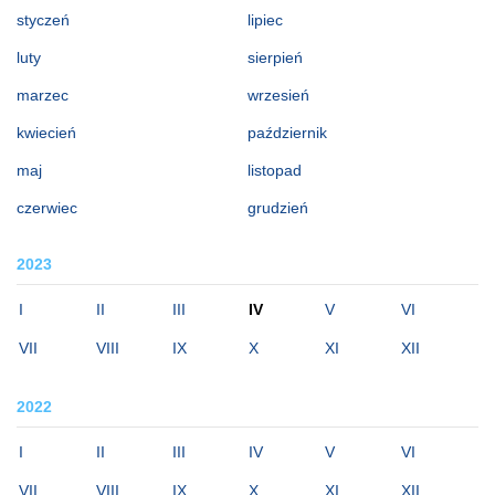
styczeń
lipiec
luty
sierpień
marzec
wrzesień
kwiecień
październik
maj
listopad
czerwiec
grudzień
2023
I
II
III
IV
V
VI
VII
VIII
IX
X
XI
XII
2022
I
II
III
IV
V
VI
VII
VIII
IX
X
XI
XII