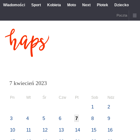
Wiadomości
Sport
Kobieta
Moto
Next
Plotek
Dziecko
Poczta
7 kwiecień 2023
Pn
Wt
Śr
Czw
Pt
Sob
Ndz
1
2
3
4
5
6
7
8
9
10
11
12
13
14
15
16