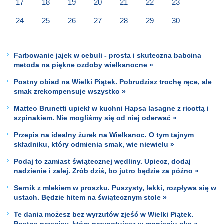
17
18
19
20
21
22
23
24
25
26
27
28
29
30
Farbowanie jajek w cebuli - prosta i skuteczna babcina
metoda na piękne ozdoby wielkanocne »
Postny obiad na Wielki Piątek. Pobrudzisz trochę ręce, ale
smak zrekompensuje wszystko »
Matteo Brunetti upiekł w kuchni Hapsa lasagne z ricottą i
szpinakiem. Nie mogliśmy się od niej oderwać »
Przepis na idealny żurek na Wielkanoc. O tym tajnym
składniku, który odmienia smak, wie niewielu »
Podaj to zamiast świątecznej wędliny. Upiecz, dodaj
nadzienie i zalej. Zrób dziś, bo jutro będzie za późno »
Sernik z mlekiem w proszku. Puszysty, lekki, rozpływa się w
ustach. Będzie hitem na świątecznym stole »
Te dania możesz bez wyrzutów zjeść w Wielki Piątek.
Postne przepisy, które przygotujesz w mgnieniu oka »