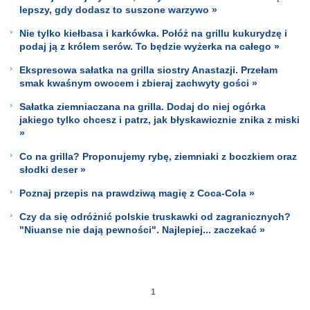
lepszy, gdy dodasz to suszone warzywo »
Nie tylko kiełbasa i karkówka. Połóż na grillu kukurydzę i
podaj ją z królem serów. To będzie wyżerka na całego »
Ekspresowa sałatka na grilla siostry Anastazji. Przełam
smak kwaśnym owocem i zbieraj zachwyty gości »
Sałatka ziemniaczana na grilla. Dodaj do niej ogórka
jakiego tylko chcesz i patrz, jak błyskawicznie znika z miski
»
Co na grilla? Proponujemy rybę, ziemniaki z boczkiem oraz
słodki deser »
Poznaj przepis na prawdziwą magię z Coca-Cola »
Czy da się odróżnić polskie truskawki od zagranicznych?
"Niuanse nie dają pewności". Najlepiej... zaczekać »
1