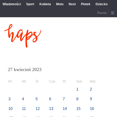
Wiadomości
Sport
Kobieta
Moto
Next
Plotek
Dziecko
Poczta
27 kwiecień 2023
Pn
Wt
Śr
Czw
Pt
Sob
Ndz
1
2
3
4
5
6
7
8
9
10
11
12
13
14
15
16