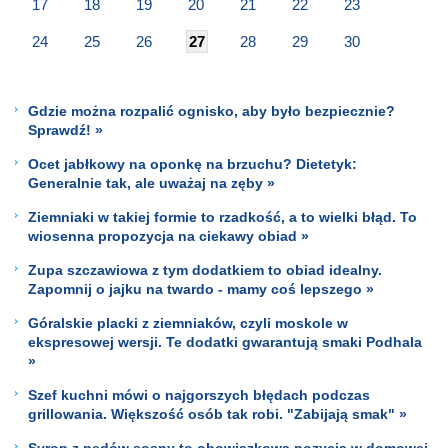
17
18
19
20
21
22
23
24
25
26
27
28
29
30
Gdzie można rozpalić ognisko, aby było bezpiecznie?
Sprawdź! »
Ocet jabłkowy na oponkę na brzuchu? Dietetyk:
Generalnie tak, ale uważaj na zęby »
Ziemniaki w takiej formie to rzadkość, a to wielki błąd. To
wiosenna propozycja na ciekawy obiad »
Zupa szczawiowa z tym dodatkiem to obiad idealny.
Zapomnij o jajku na twardo - mamy coś lepszego »
Góralskie placki z ziemniaków, czyli moskole w
ekspresowej wersji. Te dodatki gwarantują smaki Podhala
»
Szef kuchni mówi o najgorszych błędach podczas
grillowania. Większość osób tak robi. "Zabijają smak" »
Syrop z pędów sosny to obowiązkowa pozycja w domowej