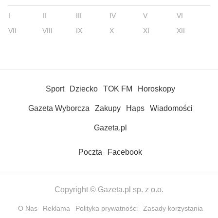
I
II
III
IV
V
VI
VII
VIII
IX
X
XI
XII
Sport
Dziecko
TOK FM
Horoskopy
Gazeta Wyborcza
Zakupy
Haps
Wiadomości
Gazeta.pl
Poczta
Facebook
Copyright © Gazeta.pl sp. z o.o.
O Nas
Reklama
Polityka prywatności
Zasady korzystania