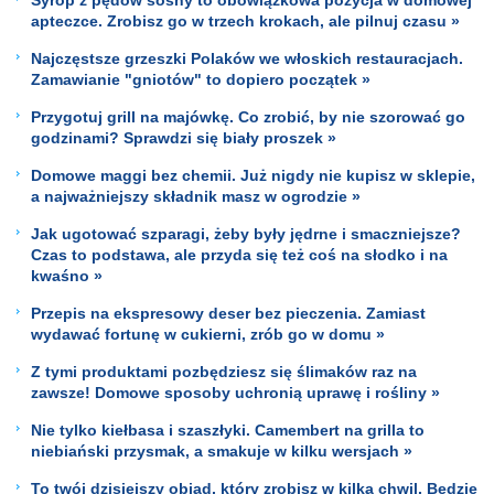
apteczce. Zrobisz go w trzech krokach, ale pilnuj czasu »
Najczęstsze grzeszki Polaków we włoskich restauracjach.
Zamawianie "gniotów" to dopiero początek »
Przygotuj grill na majówkę. Co zrobić, by nie szorować go
godzinami? Sprawdzi się biały proszek »
Domowe maggi bez chemii. Już nigdy nie kupisz w sklepie,
a najważniejszy składnik masz w ogrodzie »
Jak ugotować szparagi, żeby były jędrne i smaczniejsze?
Czas to podstawa, ale przyda się też coś na słodko i na
kwaśno »
Przepis na ekspresowy deser bez pieczenia. Zamiast
wydawać fortunę w cukierni, zrób go w domu »
Z tymi produktami pozbędziesz się ślimaków raz na
zawsze! Domowe sposoby uchronią uprawę i rośliny »
Nie tylko kiełbasa i szaszłyki. Camembert na grilla to
niebiański przysmak, a smakuje w kilku wersjach »
To twój dzisiejszy obiad, który zrobisz w kilka chwil. Będzie