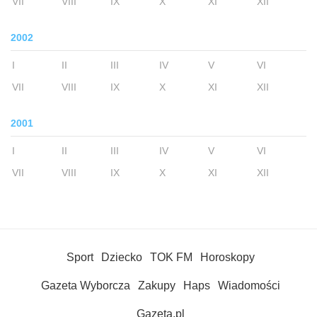
VII
VIII
IX
X
XI
XII
2002
I
II
III
IV
V
VI
VII
VIII
IX
X
XI
XII
2001
I
II
III
IV
V
VI
VII
VIII
IX
X
XI
XII
Sport
Dziecko
TOK FM
Horoskopy
Gazeta Wyborcza
Zakupy
Haps
Wiadomości
Gazeta.pl