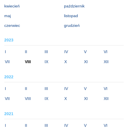
kwiecień
październik
maj
listopad
czerwiec
grudzień
2023
I
II
III
IV
V
VI
VII
VIII
IX
X
XI
XII
2022
I
II
III
IV
V
VI
VII
VIII
IX
X
XI
XII
2021
I
II
III
IV
V
VI