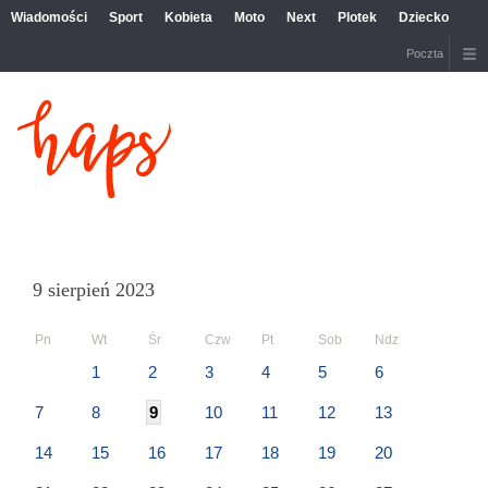
Wiadomości
Sport
Kobieta
Moto
Next
Plotek
Dziecko
Poczta
9 sierpień 2023
Pn
Wt
Śr
Czw
Pt
Sob
Ndz
1
2
3
4
5
6
7
8
9
10
11
12
13
14
15
16
17
18
19
20