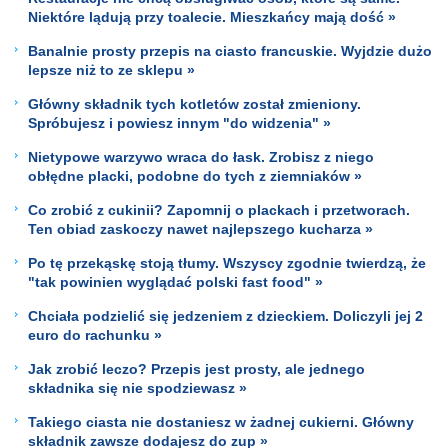
Niektóre lądują przy toalecie. Mieszkańcy mają dość »
Banalnie prosty przepis na ciasto francuskie. Wyjdzie dużo
lepsze niż to ze sklepu »
Główny składnik tych kotletów został zmieniony.
Spróbujesz i powiesz innym "do widzenia" »
Nietypowe warzywo wraca do łask. Zrobisz z niego
obłędne placki, podobne do tych z ziemniaków »
Co zrobić z cukinii? Zapomnij o plackach i przetworach.
Ten obiad zaskoczy nawet najlepszego kucharza »
Po tę przekąskę stoją tłumy. Wszyscy zgodnie twierdzą, że
"tak powinien wyglądać polski fast food" »
Chciała podzielić się jedzeniem z dzieckiem. Doliczyli jej 2
euro do rachunku »
Jak zrobić leczo? Przepis jest prosty, ale jednego
składnika się nie spodziewasz »
Takiego ciasta nie dostaniesz w żadnej cukierni. Główny
składnik zawsze dodajesz do zup »