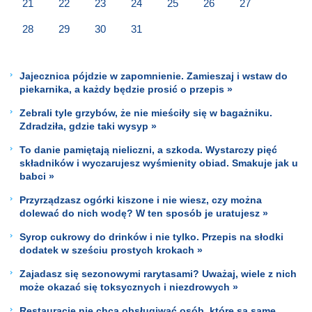
21
22
23
24
25
26
27
28
29
30
31
Jajecznica pójdzie w zapomnienie. Zamieszaj i wstaw do
piekarnika, a każdy będzie prosić o przepis »
Zebrali tyle grzybów, że nie mieściły się w bagażniku.
Zdradziła, gdzie taki wysyp »
To danie pamiętają nieliczni, a szkoda. Wystarczy pięć
składników i wyczarujesz wyśmienity obiad. Smakuje jak u
babci »
Przyrządzasz ogórki kiszone i nie wiesz, czy można
dolewać do nich wodę? W ten sposób je uratujesz »
Syrop cukrowy do drinków i nie tylko. Przepis na słodki
dodatek w sześciu prostych krokach »
Zajadasz się sezonowymi rarytasami? Uważaj, wiele z nich
może okazać się toksycznych i niezdrowych »
Restauracje nie chcą obsługiwać osób, które są same.