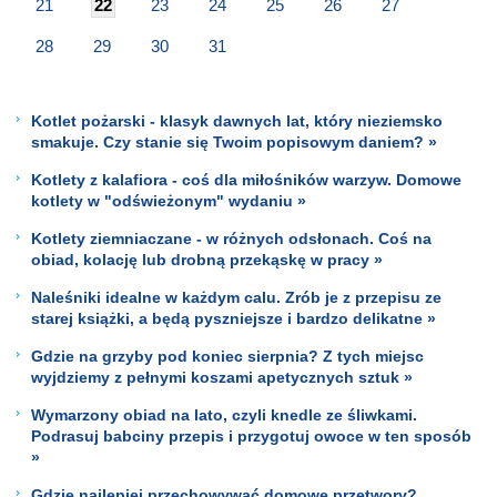
21
22
23
24
25
26
27
28
29
30
31
Kotlet pożarski - klasyk dawnych lat, który nieziemsko
smakuje. Czy stanie się Twoim popisowym daniem? »
Kotlety z kalafiora - coś dla miłośników warzyw. Domowe
kotlety w "odświeżonym" wydaniu »
Kotlety ziemniaczane - w różnych odsłonach. Coś na
obiad, kolację lub drobną przekąskę w pracy »
Naleśniki idealne w każdym calu. Zrób je z przepisu ze
starej książki, a będą pyszniejsze i bardzo delikatne »
Gdzie na grzyby pod koniec sierpnia? Z tych miejsc
wyjdziemy z pełnymi koszami apetycznych sztuk »
Wymarzony obiad na lato, czyli knedle ze śliwkami.
Podrasuj babciny przepis i przygotuj owoce w ten sposób
»
Gdzie najlepiej przechowywać domowe przetwory?