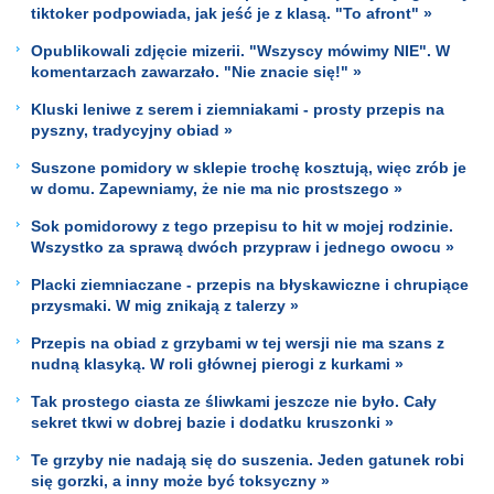
tiktoker podpowiada, jak jeść je z klasą. "To afront" »
Opublikowali zdjęcie mizerii. "Wszyscy mówimy NIE". W
komentarzach zawarzało. "Nie znacie się!" »
Kluski leniwe z serem i ziemniakami - prosty przepis na
pyszny, tradycyjny obiad »
Suszone pomidory w sklepie trochę kosztują, więc zrób je
w domu. Zapewniamy, że nie ma nic prostszego »
Sok pomidorowy z tego przepisu to hit w mojej rodzinie.
Wszystko za sprawą dwóch przypraw i jednego owocu »
Placki ziemniaczane - przepis na błyskawiczne i chrupiące
przysmaki. W mig znikają z talerzy »
Przepis na obiad z grzybami w tej wersji nie ma szans z
nudną klasyką. W roli głównej pierogi z kurkami »
Tak prostego ciasta ze śliwkami jeszcze nie było. Cały
sekret tkwi w dobrej bazie i dodatku kruszonki »
Te grzyby nie nadają się do suszenia. Jeden gatunek robi
się gorzki, a inny może być toksyczny »