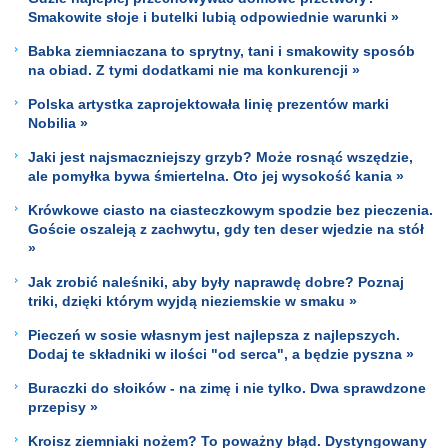
Smakowite słoje i butelki lubią odpowiednie warunki »
Babka ziemniaczana to sprytny, tani i smakowity sposób
na obiad. Z tymi dodatkami nie ma konkurencji »
Polska artystka zaprojektowała linię prezentów marki
Nobilia »
Jaki jest najsmaczniejszy grzyb? Może rosnąć wszędzie,
ale pomyłka bywa śmiertelna. Oto jej wysokość kania »
Krówkowe ciasto na ciasteczkowym spodzie bez pieczenia.
Goście oszaleją z zachwytu, gdy ten deser wjedzie na stół
»
Jak zrobić naleśniki, aby były naprawdę dobre? Poznaj
triki, dzięki którym wyjdą nieziemskie w smaku »
Pieczeń w sosie własnym jest najlepsza z najlepszych.
Dodaj te składniki w ilości "od serca", a będzie pyszna »
Buraczki do słoików - na zimę i nie tylko. Dwa sprawdzone
przepisy »
Kroisz ziemniaki nożem? To poważny błąd. Dystyngowany