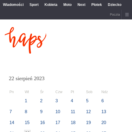
Wiadomości
Sport
Kobieta
Moto
Next
Plotek
Dziecko
Poczta
22 sierpień 2023
Pn
Wt
Śr
Czw
Pt
Sob
Ndz
1
2
3
4
5
6
7
8
9
10
11
12
13
14
15
16
17
18
19
20