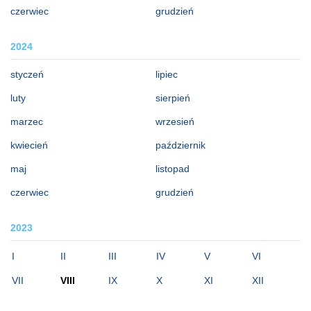
czerwiec
grudzień
2024
styczeń
lipiec
luty
sierpień
marzec
wrzesień
kwiecień
październik
maj
listopad
czerwiec
grudzień
2023
I
II
III
IV
V
VI
VII
VIII
IX
X
XI
XII