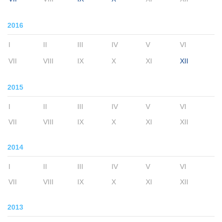
2016
I
II
III
IV
V
VI
VII
VIII
IX
X
XI
XII
2015
I
II
III
IV
V
VI
VII
VIII
IX
X
XI
XII
2014
I
II
III
IV
V
VI
VII
VIII
IX
X
XI
XII
2013