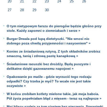
20
21
22
23
24
25
26
27
28
29
30
O tym nietypowym farszu do pierogów będzie głośno przy
stole. Każdy zapomni o ziemniakach i serze »
Burger Drwala pod lupą dietetyczki. "Nie wnosi nic
dobrego poza chwilą przyjemności i nasyceniem" »
Koniec ze śniadaniową rutyną. Z tych składników zrobisz
smaczną, tanią i zdrową pastę kanapkową »
Śniadaniowe racuszki bez drożdży. Będą puszyste i
delikatne dzięki gazowanemu napojowi »
Opakowanie po maśle - gdzie wyrzucić tego rodzaju
odpadki? Czy trzeba je myć? To wcale nie jest takie
oczywiste »
W końcu zrobiłam kotlety mielone takie, jak moja babcia.
Pół życia popełniałam błąd z mięsem - teraz są najlepsze »
Moi bliscy szaleją za tym ciastem bez pieczenia. Szwagierki