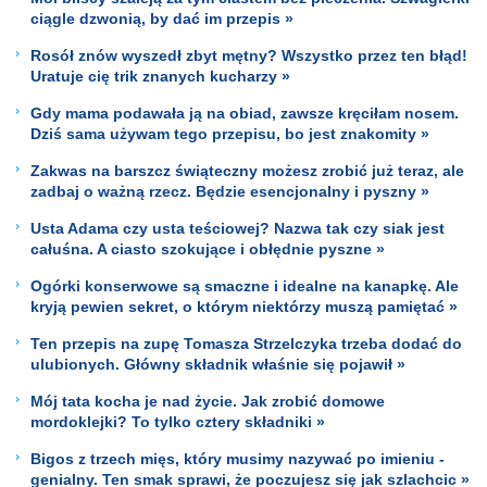
ciągle dzwonią, by dać im przepis »
Rosół znów wyszedł zbyt mętny? Wszystko przez ten błąd!
Uratuje cię trik znanych kucharzy »
Gdy mama podawała ją na obiad, zawsze kręciłam nosem.
Dziś sama używam tego przepisu, bo jest znakomity »
Zakwas na barszcz świąteczny możesz zrobić już teraz, ale
zadbaj o ważną rzecz. Będzie esencjonalny i pyszny »
Usta Adama czy usta teściowej? Nazwa tak czy siak jest
całuśna. A ciasto szokujące i obłędnie pyszne »
Ogórki konserwowe są smaczne i idealne na kanapkę. Ale
kryją pewien sekret, o którym niektórzy muszą pamiętać »
Ten przepis na zupę Tomasza Strzelczyka trzeba dodać do
ulubionych. Główny składnik właśnie się pojawił »
Mój tata kocha je nad życie. Jak zrobić domowe
mordoklejki? To tylko cztery składniki »
Bigos z trzech mięs, który musimy nazywać po imieniu -
genialny. Ten smak sprawi, że poczujesz się jak szlachcic »