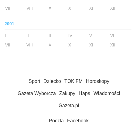
VII
VIII
IX
X
XI
XII
2001
I
II
III
IV
V
VI
VII
VIII
IX
X
XI
XII
Sport
Dziecko
TOK FM
Horoskopy
Gazeta Wyborcza
Zakupy
Haps
Wiadomości
Gazeta.pl
Poczta
Facebook