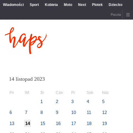
Wiadomości
Sport
Kobieta
Moto
Next
Plotek
Dziecko
Poczta
14 listopad 2023
Pn
Wt
Śr
Czw
Pt
Sob
Ndz
1
2
3
4
5
6
7
8
9
10
11
12
13
14
15
16
17
18
19