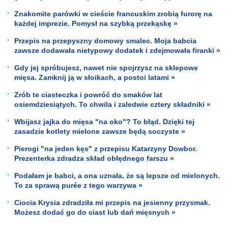
Znakomite parówki w cieście francuskim zrobią furorę na
każdej imprezie. Pomysł na szybką przekąskę »
Przepis na przepyszny domowy smalec. Moja babcia
zawsze dodawała nietypowy dodatek i zdejmowała firanki »
Gdy jej spróbujesz, nawet nie spojrzysz na sklepowe
mięsa. Zamknij ją w słoikach, a postoi latami »
Zrób te ciasteczka i powróć do smaków lat
osiemdziesiątych. To chwila i zaledwie cztery składniki »
Wbijasz jajka do mięsa "na oko"? To błąd. Dzięki tej
zasadzie kotlety mielone zawsze będą soczyste »
Pierogi "na jeden kęs" z przepisu Katarzyny Dowbor.
Prezenterka zdradza skład obłędnego farszu »
Podałam je babci, a ona uznała, że są lepsze od mielonych.
To za sprawą purée z tego warzywa »
Ciocia Krysia zdradziła mi przepis na jesienny przysmak.
Możesz dodać go do ciast lub dań mięsnych »