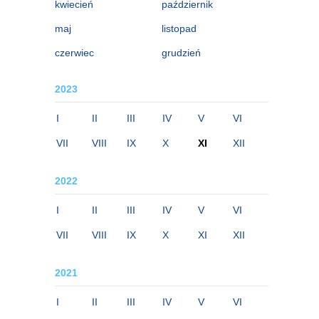
kwiecień
październik
maj
listopad
czerwiec
grudzień
2023
I
II
III
IV
V
VI
VII
VIII
IX
X
XI
XII
2022
I
II
III
IV
V
VI
VII
VIII
IX
X
XI
XII
2021
I
II
III
IV
V
VI