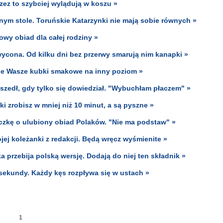
zez to szybciej wylądują w koszu »
ym stole. Toruńskie Katarzynki nie mają sobie równych »
owy obiad dla całej rodziny »
wycona. Od kilku dni bez przerwy smarują nim kanapki »
sie Wasze kubki smakowe na inny poziom »
yszedł, gdy tylko się dowiedział. "Wybuchłam płaczem" »
i zrobisz w mniej niż 10 minut, a są pyszne »
czkę o ulubiony obiad Polaków. "Nie ma podstaw" »
jej koleżanki z redakcji. Będą wręcz wyśmienite »
 przebija polską wersję. Dodają do niej ten składnik »
 sekundy. Każdy kęs rozpływa się w ustach »
1