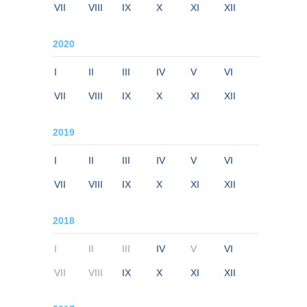
VII
VIII
IX
X
XI
XII
2020
I
II
III
IV
V
VI
VII
VIII
IX
X
XI
XII
2019
I
II
III
IV
V
VI
VII
VIII
IX
X
XI
XII
2018
I
II
III
IV
V
VI
VII
VIII
IX
X
XI
XII