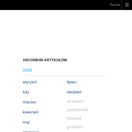
Poczta
ARCHIWUM ARTYKUŁÓW
2026
styczeń
lipiec
luty
sierpień
wrzesień
marzec
październik
kwiecień
listopad
maj
grudzień
czerwiec