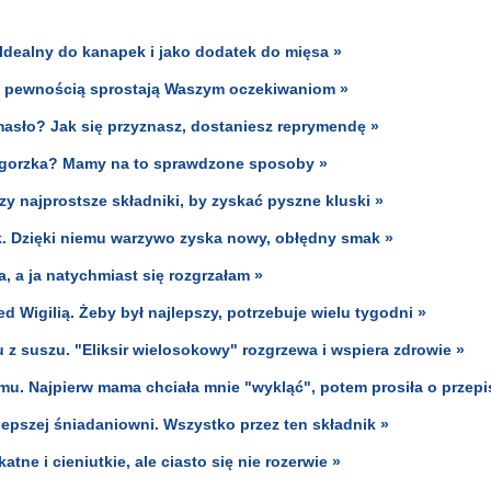
 Idealny do kanapek i jako dodatek do mięsa »
 z pewnością sprostają Waszym oczekiwaniom »
masło? Jak się przyznasz, dostaniesz reprymendę »
ła gorzka? Mamy na to sprawdzone sposoby »
y najprostsze składniki, by zyskać pyszne kluski »
k. Dzięki niemu warzywo zyska nowy, obłędny smak »
, a ja natychmiast się rozgrzałam »
d Wigilią. Żeby był najlepszy, potrzebuje wielu tygodni »
 z suszu. "Eliksir wielosokowy" rozgrzewa i wspiera zdrowie »
mu. Najpierw mama chciała mnie "wykląć", potem prosiła o przepi
jlepszej śniadaniowni. Wszystko przez ten składnik »
tne i cieniutkie, ale ciasto się nie rozerwie »