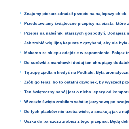
Znajomy piekarz zdradził przepis na najlepszy chleb.
Przedstawiamy świąteczne przepisy na ciasta, które
Przepis na naleśniki starszych gospodyń. Dodajesz 
Jak zrobić wigilijną kapustę z grzybami, aby nie by
Makaron ze sklepu odejdzie w zapomnienie. Połącz trz
Do surówki z marchewki dodaj ten chrupiący dodate
Tę zupę zjadłam kiedyś na Podhalu. Była aromatyczna
Zrób go teraz, bo to ostatni dzwonek, by wyszedł prze
Ten świąteczny napój jest o niebo lepszy od kompotu
W zeszłe święta zrobiłam sałatkę jarzynową po swoje
Do tych placków nie trzeba wiele, a smakują jak z na
Uszka do barszczu zrobisz z tego przepisu. Będą delika