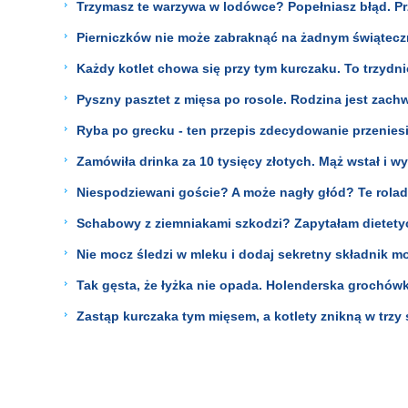
Trzymasz te warzywa w lodówce? Popełniasz błąd. Pr
Pierniczków nie może zabraknąć na żadnym świąteczn
Każdy kotlet chowa się przy tym kurczaku. To trzydni
Pyszny pasztet z mięsa po rosole. Rodzina jest zach
Ryba po grecku - ten przepis zdecydowanie przenie
Zamówiła drinka za 10 tysięcy złotych. Mąż wstał i w
Niespodziewani goście? A może nagły głód? Te roladk
Schabowy z ziemniakami szkodzi? Zapytałam dietety
Nie mocz śledzi w mleku i dodaj sekretny składnik mo
Tak gęsta, że łyżka nie opada. Holenderska grochówka
Zastąp kurczaka tym mięsem, a kotlety znikną w trzy