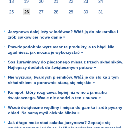
18
19
20
21
22
23
24
25
26
27
28
29
30
31
Jarzynowa dalej leży w lodówce? Włóż ją do piekarnika i
zrób całkowicie nowe danie »
Prawdopodobnie wyrzucasz te produkty, a to błąd. Nie
zgadniesz, jak można je wykorzystać »
Sos żurawinowy do pieczonego mięsa z trzech składników.
Najlepszy dodatek do świątecznych potraw »
Nie wyrzucaj twardych pierników. Włóż je do słoika z tym
składnikiem, a ponownie staną się miękkie »
Kompot, który rozgrzewa lepiej niż wino z jarmarku
świątecznego. Wcale nie chodzi o ten z suszu »
Wrzuć świąteczne wędliny i mięso do garnka i zrób pyszny
obiad. Na samą myśl cieknie ślinka »
Jak długo może stać sałatka jarzynowa? Zepsuje się
szybko nawet w lodówce, jeśli nie zmienisz przyzwyczajeń