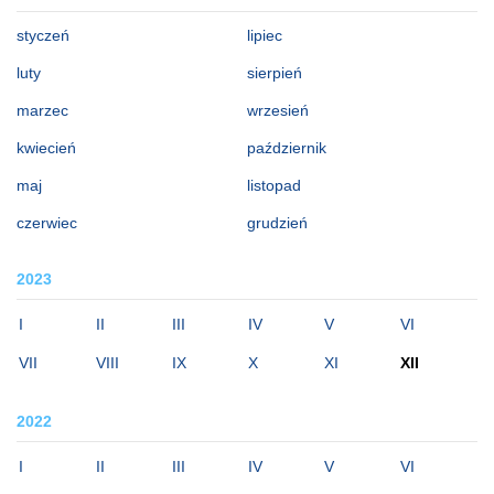
styczeń
lipiec
luty
sierpień
marzec
wrzesień
kwiecień
październik
maj
listopad
czerwiec
grudzień
2023
I
II
III
IV
V
VI
VII
VIII
IX
X
XI
XII
2022
I
II
III
IV
V
VI