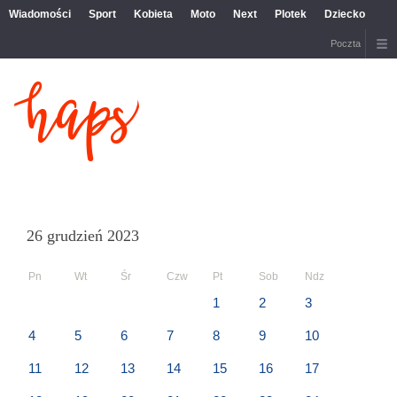
Wiadomości
Sport
Kobieta
Moto
Next
Plotek
Dziecko
Poczta
26 grudzień 2023
Pn
Wt
Śr
Czw
Pt
Sob
Ndz
1
2
3
4
5
6
7
8
9
10
11
12
13
14
15
16
17