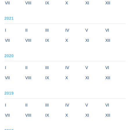
VII
VIII
IX
X
XI
XII
2021
I
II
III
IV
V
VI
VII
VIII
IX
X
XI
XII
2020
I
II
III
IV
V
VI
VII
VIII
IX
X
XI
XII
2019
I
II
III
IV
V
VI
VII
VIII
IX
X
XI
XII