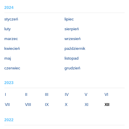
2024
styczeń
lipiec
luty
sierpień
marzec
wrzesień
kwiecień
październik
maj
listopad
czerwiec
grudzień
2023
I
II
III
IV
V
VI
VII
VIII
IX
X
XI
XII
2022