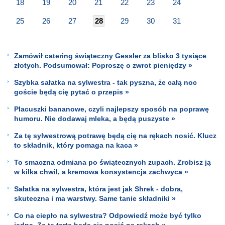
18
19
20
21
22
23
24
25
26
27
28
29
30
31
Zamówił catering świąteczny Gessler za blisko 3 tysiące
złotych. Podsumował: Poproszę o zwrot pieniędzy »
Szybka sałatka na sylwestra - tak pyszna, że całą noc
goście będą cię pytać o przepis »
Placuszki bananowe, czyli najlepszy sposób na poprawę
humoru. Nie dodawaj mleka, a będą puszyste »
Za tę sylwestrową potrawę będą cię na rękach nosić. Klucz
to składnik, który pomaga na kaca »
To smaczna odmiana po świątecznych zupach. Zrobisz ją
w kilka chwil, a kremowa konsystencja zachwyca »
Sałatka na sylwestra, która jest jak Shrek - dobra,
skuteczna i ma warstwy. Same tanie składniki »
Co na ciepło na sylwestra? Odpowiedź może być tylko
jedna. Za tę tartę będą cię nosić na rękach »