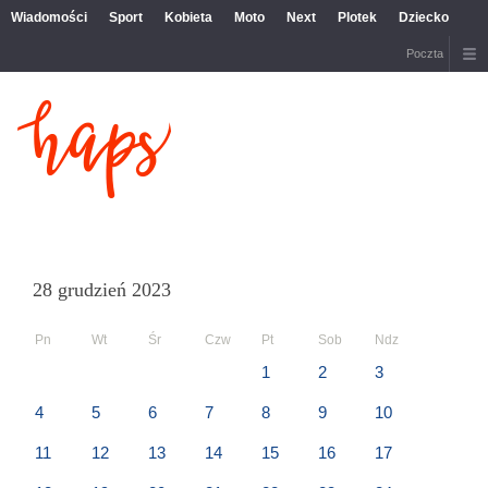
Wiadomości
Sport
Kobieta
Moto
Next
Plotek
Dziecko
Poczta
28 grudzień 2023
Pn
Wt
Śr
Czw
Pt
Sob
Ndz
1
2
3
4
5
6
7
8
9
10
11
12
13
14
15
16
17