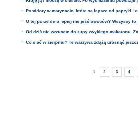
Kroję ją i moczę w cieście. Po wysmażeniu powstaje
Pomidory w marynacie, które są lepsze od papryki i 
O tej porze dnia lepiej nie jeść owoców? Wszyscy to 
Od dziś nie wrzucam do zupy zwykłego makaronu. Za
Co siać w sierpniu? Te warzywa zdążą urosnąć jeszcz
1
2
3
4