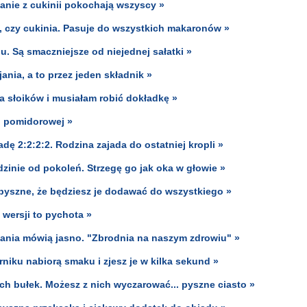
danie z cukinii pokochają wszyscy »
i, czy cukinia. Pasuje do wszystkich makaronów »
. Są smaczniejsze od niejednej sałatki »
ania, a to przez jeden składnik »
a słoików i musiałam robić dokładkę »
d pomidorowej »
dę 2:2:2:2. Rodzina zajada do ostatniej kropli »
zinie od pokoleń. Strzegę go jak oka w głowie »
i pyszne, że będziesz je dodawać do wszystkiego »
 wersji to pychota »
Badania mówią jasno. "Zbrodnia na naszym zdrowiu" »
niku nabiorą smaku i zjesz je w kilka sekund »
ch bułek. Możesz z nich wyczarować... pyszne ciasto »