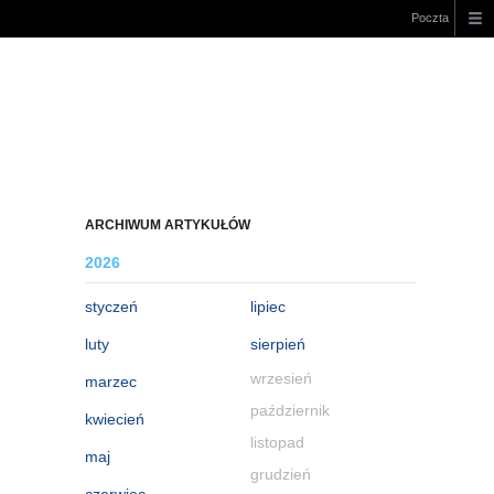
Poczta
ARCHIWUM ARTYKUŁÓW
2026
styczeń
lipiec
luty
sierpień
wrzesień
marzec
październik
kwiecień
listopad
maj
grudzień
czerwiec