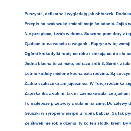
Puszyste, delikatne i wyglądają jak obłoczek. Dodałam
Przepis na szakszukę zmienił moje śniadania. Jajka w 
Nie przepłacaj i zrób w domu. Suszone pomidory z t
Zjadłam to na weselu u weganki. Papryka w tej wersj
Ogórki krokodylki robię co roku i znikają co do słoic
Jedna blacha to za mało, od razu zrób 3. Sernik z ta
Letnie kotlety mielone kocha cała rodzina. Są soczys
Żadna szakszuka ani jajecznica. W Turcji rodzinka si
Zapiekanka z cukinii tak mi zasmakowała, że zjadłam
To najlepsze przetwory z cukinii na zimę. Do zalewy
Gruszki w syropie w sierpniu robiła babcia. Są tak py
Ze śliwek nie robię dżemu, tylko ten słodki krem. By 