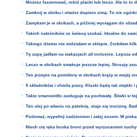
Możesz faszerować, robić placki lub leczo. Ale to to 
Zamknij w słoiku i otwórz dopiero zimą. To nie ogórk
Zamykam je w słoikach, a później wyciągam do obiadu
Takich naleśników ze świecą szukać. Idealne do zawij
Takiego dżemu nie widziałam w sklepie. Zrobiłam kilk
Tę zupę jadłam na wakacjach all inclusive. Lepsza o
Leczo w słoikach smakuje jeszcze lepiej. Stosuję zasa
Ten przepis na pomidory w słoikach krąży w mojej rod
5 składników i chwila pracy. Kluski będą tak miękki 
Takie smarowidło zasługuje na pochwałę. Śliwki w tej
Ten olej po wlaniu na patelnię, staje się trucizną. 
Podsmaż, wypełnij nadzieniem i zalej sosem. W piekar
Niech cię ręka boska broni przed wyrzucaniem suchy