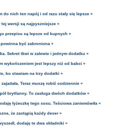
 do nich ten napój i od razu stały się lepsze »
tej wersji są najpyszniejsze »
ego przepisu są lepsze od kupnych »
i powinna być zabroniona »
zka. Sekret tkwi w zalewie i jednym dodatku »
kim wykończeniem jest lepszy niż od babci »
te, bo stawiam na trzy dodatki »
ę zajadała. Teraz muszę robić codziennie »
 pół brytfanny. To zasługa dwóch dodatków »
 dodaję łyżeczkę tego sosu. Teściowa zaniemówiła »
szne, że zastąpią każdy deser »
wyszedł, dodaję te dwa składniki »