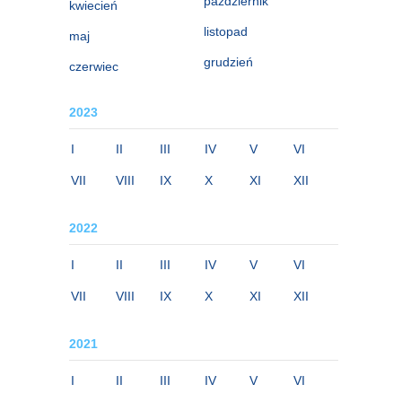
październik
kwiecień
listopad
maj
grudzień
czerwiec
2023
I
II
III
IV
V
VI
VII
VIII
IX
X
XI
XII
2022
I
II
III
IV
V
VI
VII
VIII
IX
X
XI
XII
2021
I
II
III
IV
V
VI