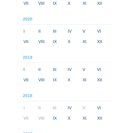
VII
VIII
IX
X
XI
XII
2020
I
II
III
IV
V
VI
VII
VIII
IX
X
XI
XII
2019
I
II
III
IV
V
VI
VII
VIII
IX
X
XI
XII
2018
I
II
III
IV
V
VI
VII
VIII
IX
X
XI
XII