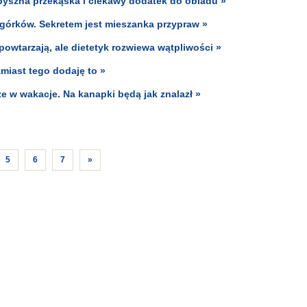
 pyszna przekąska i ciekawy dodatek do obiadu »
ogórków. Sekretem jest mieszanka przypraw »
powtarzają, ale dietetyk rozwiewa wątpliwości »
miast tego dodaję to »
e w wakacje. Na kanapki będą jak znalazł »
5
6
7
»