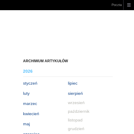
Poczta
ARCHIWUM ARTYKUŁÓW
2026
styczeń
lipiec
luty
sierpień
wrzesień
marzec
październik
kwiecień
listopad
maj
grudzień
czerwiec