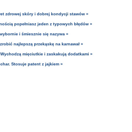
kret zdrowej skóry i dobrej kondycji stawów »
nością popełniasz jeden z typowych błędów »
ybornie i śmiesznie się nazywa »
y zrobić najlepszą przekąskę na karnawał »
. Wychodzą mięciutkie i zaskakują dodatkami »
har. Stosuje patent z jajkiem »