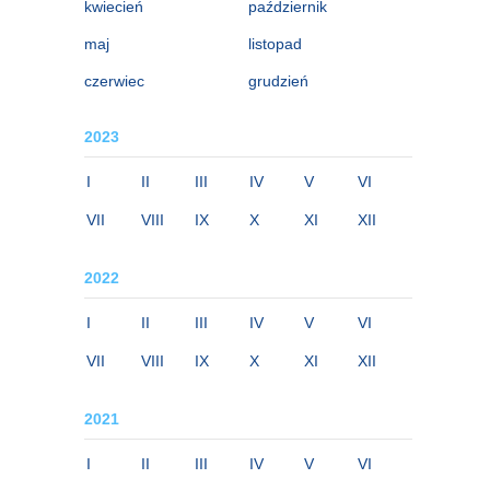
kwiecień
październik
maj
listopad
czerwiec
grudzień
2023
I
II
III
IV
V
VI
VII
VIII
IX
X
XI
XII
2022
I
II
III
IV
V
VI
VII
VIII
IX
X
XI
XII
2021
I
II
III
IV
V
VI