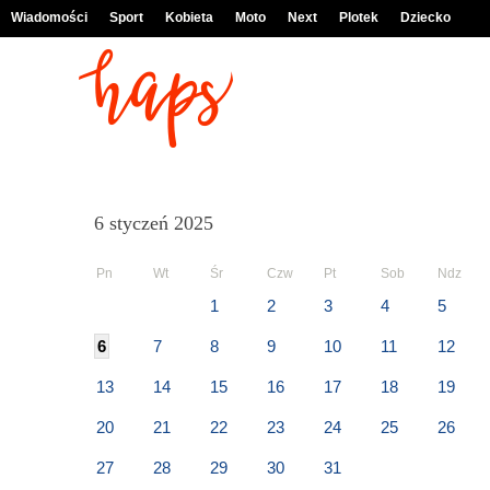
Wiadomości
Sport
Kobieta
Moto
Next
Plotek
Dziecko
6 styczeń 2025
Pn
Wt
Śr
Czw
Pt
Sob
Ndz
1
2
3
4
5
6
7
8
9
10
11
12
13
14
15
16
17
18
19
20
21
22
23
24
25
26
27
28
29
30
31