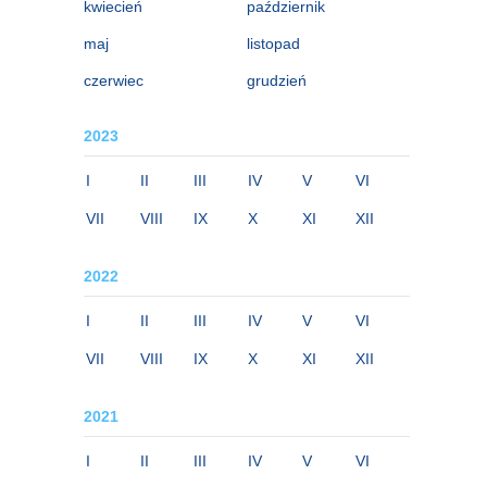
kwiecień
październik
maj
listopad
czerwiec
grudzień
2023
I
II
III
IV
V
VI
VII
VIII
IX
X
XI
XII
2022
I
II
III
IV
V
VI
VII
VIII
IX
X
XI
XII
2021
I
II
III
IV
V
VI