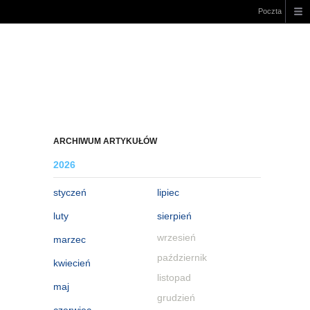
Poczta
ARCHIWUM ARTYKUŁÓW
2026
styczeń
lipiec
luty
sierpień
wrzesień
marzec
październik
kwiecień
listopad
maj
grudzień
czerwiec