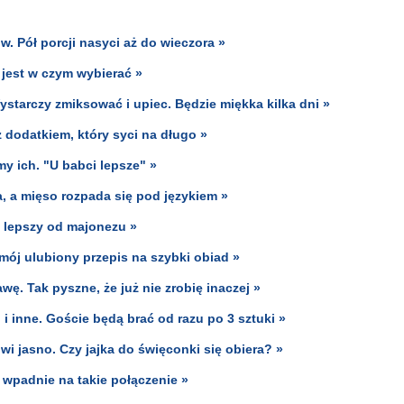
. Pół porcji nasyci aż do wieczora »
 jest w czym wybierać »
ystarczy zmiksować i upiec. Będzie miękka kilka dni »
z dodatkiem, który syci na długo »
y ich. "U babci lepsze" »
, a mięso rozpada się pod językiem »
s lepszy od majonezu »
 mój ulubiony przepis na szybki obiad »
wę. Tak pyszne, że już nie zrobię inaczej »
u i inne. Goście będą brać od razu po 3 sztuki »
i jasno. Czy jajka do święconki się obiera? »
o wpadnie na takie połączenie »