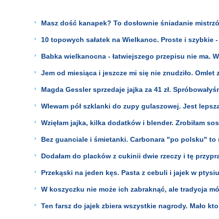
Masz dość kanapek? To dosłownie śniadanie mistrzów
10 topowych sałatek na Wielkanoc. Proste i szybkie -
Babka wielkanocna - łatwiejszego przepisu nie ma. W
Jem od miesiąca i jeszcze mi się nie znudziło. Omlet 
Magda Gessler sprzedaje jajka za 41 zł. Spróbowałyśm
Wlewam pół szklanki do zupy gulaszowej. Jest lepsza
Wzięłam jajka, kilka dodatków i blender. Zrobiłam so
Bez guanciale i śmietanki. Carbonara "po polsku" to
Dodałam do placków z cukinii dwie rzeczy i tę przypra
Przekąski na jeden kęs. Pasta z cebuli i jajek w ptysi
W koszyczku nie może ich zabraknąć, ale tradycja mów
Ten farsz do jajek zbiera wszystkie nagrody. Mało kt