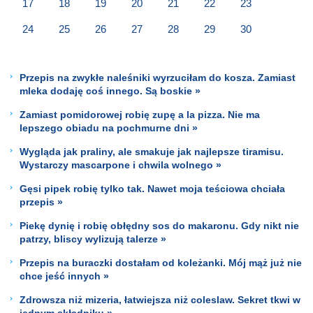
17
18
19
20
21
22
23
24
25
26
27
28
29
30
Przepis na zwykłe naleśniki wyrzuciłam do kosza. Zamiast
mleka dodaję coś innego. Są boskie »
Zamiast pomidorowej robię zupę a la pizza. Nie ma
lepszego obiadu na pochmurne dni »
Wygląda jak praliny, ale smakuje jak najlepsze tiramisu.
Wystarczy mascarpone i chwila wolnego »
Gęsi pipek robię tylko tak. Nawet moja teściowa chciała
przepis »
Piekę dynię i robię obłędny sos do makaronu. Gdy nikt nie
patrzy, bliscy wylizują talerze »
Przepis na buraczki dostałam od koleżanki. Mój mąż już nie
chce jeść innych »
Zdrowsza niż mizeria, łatwiejsza niż coleslaw. Sekret tkwi w
jednym składniku »