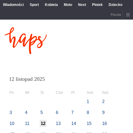
Wiadomości
Sport
Kobieta
Moto
Next
Plotek
Dziecko
Poczta
12 listopad 2025
Pn
Wt
Śr
Czw
Pt
Sob
Ndz
1
2
3
4
5
6
7
8
9
10
11
12
13
14
15
16