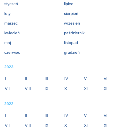
styczeń
lipiec
luty
sierpień
marzec
wrzesień
kwiecień
październik
maj
listopad
czerwiec
grudzień
2023
I
II
III
IV
V
VI
VII
VIII
IX
X
XI
XII
2022
I
II
III
IV
V
VI
VII
VIII
IX
X
XI
XII