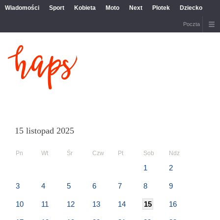
Wiadomości
Sport
Kobieta
Moto
Next
Plotek
Dziecko
Poczta
15 listopad 2025
Pn
Wt
Śr
Czw
Pt
Sob
Ndz
1
2
3
4
5
6
7
8
9
10
11
12
13
14
15
16