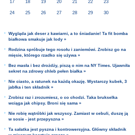
17
18
19
20
21
22
23
24
25
26
27
28
29
30
Wygląda jak deser z kawiarni, a to śniadanie! Ta fit bomba
białkowa smakuje jak lody »
Rodzina spróbuje tego rosołu i zaniemówi. Zrobisz go na
mięsie, którego rzadko się używa »
Bez masła i bez drożdży, piszą o nim na NY Times. Ujawniła
sekret na zdrowy chleb pełen białka »
Nie ciasto, a ratunek na każdą okazję. Wystarczy kubek, 3
jabłka i ten składnik »
Zrobisz raz i zrozumiesz, o co chodzi. Taka brukselka
wciąga jak chipsy. Broni się sama »
Nie robię wątróbki jak wszyscy. Zamiast w cebuli, duszę ją
w sosie - jest przepyszna »
Ta sałatka jest pyszna i kontrowersyjna. Główny składnik
w mięsnym kosztuje grosze »