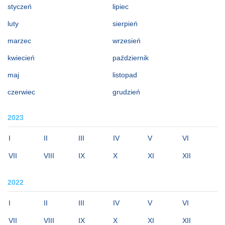
styczeń
lipiec
luty
sierpień
marzec
wrzesień
kwiecień
październik
maj
listopad
czerwiec
grudzień
2023
I
II
III
IV
V
VI
VII
VIII
IX
X
XI
XII
2022
I
II
III
IV
V
VI
VII
VIII
IX
X
XI
XII