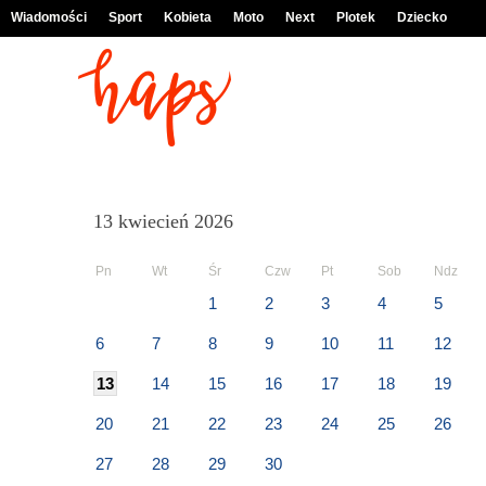
Wiadomości
Sport
Kobieta
Moto
Next
Plotek
Dziecko
13 kwiecień 2026
Pn
Wt
Śr
Czw
Pt
Sob
Ndz
1
2
3
4
5
6
7
8
9
10
11
12
13
14
15
16
17
18
19
20
21
22
23
24
25
26
27
28
29
30