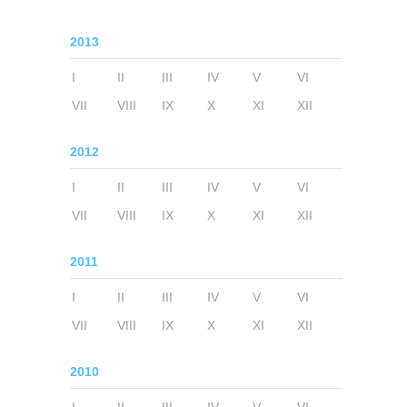
2013
I
II
III
IV
V
VI
VII
VIII
IX
X
XI
XII
2012
I
II
III
IV
V
VI
VII
VIII
IX
X
XI
XII
2011
I
II
III
IV
V
VI
VII
VIII
IX
X
XI
XII
2010