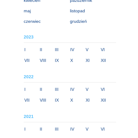
kwiecień
październik
maj
listopad
czerwiec
grudzień
2023
I
II
III
IV
V
VI
VII
VIII
IX
X
XI
XII
2022
I
II
III
IV
V
VI
VII
VIII
IX
X
XI
XII
2021
I
II
III
IV
V
VI