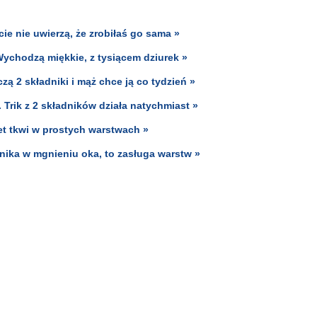
ie nie uwierzą, że zrobiłaś go sama »
 Wychodzą miękkie, z tysiącem dziurek »
ą 2 składniki i mąż chce ją co tydzień »
 Trik z 2 składników działa natychmiast »
ret tkwi w prostych warstwach »
 znika w mgnieniu oka, to zasługa warstw »