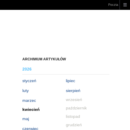
Poczta
ARCHIWUM ARTYKUŁÓW
2026
styczeń
lipiec
luty
sierpień
wrzesień
marzec
październik
kwiecień
listopad
maj
grudzień
czerwiec