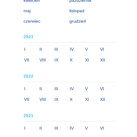
kwiecień
październik
maj
listopad
czerwiec
grudzień
2023
I
II
III
IV
V
VI
VII
VIII
IX
X
XI
XII
2022
I
II
III
IV
V
VI
VII
VIII
IX
X
XI
XII
2021
I
II
III
IV
V
VI