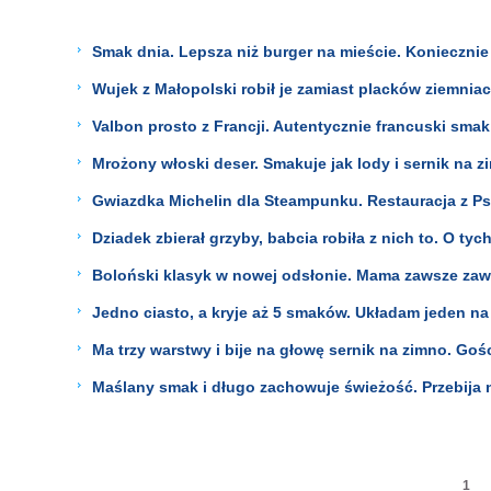
Smak dnia. Lepsza niż burger na mieście. Koniecznie 
Wujek z Małopolski robił je zamiast placków ziemni
Valbon prosto z Francji. Autentycznie francuski sma
Mrożony włoski deser. Smakuje jak lody i sernik na
Gwiazdka Michelin dla Steampunku. Restauracja z Ps
Dziadek zbierał grzyby, babcia robiła z nich to. O tyc
Boloński klasyk w nowej odsłonie. Mama zawsze zawi
Jedno ciasto, a kryje aż 5 smaków. Układam jeden na
Ma trzy warstwy i bije na głowę sernik na zimno. Gośc
Maślany smak i długo zachowuje świeżość. Przebija 
1