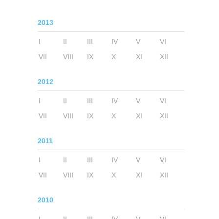
2013
I
II
III
IV
V
VI
VII
VIII
IX
X
XI
XII
2012
I
II
III
IV
V
VI
VII
VIII
IX
X
XI
XII
2011
I
II
III
IV
V
VI
VII
VIII
IX
X
XI
XII
2010