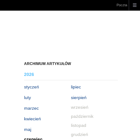
Poczta
ARCHIWUM ARTYKUŁÓW
2026
styczeń
lipiec
luty
sierpień
wrzesień
marzec
październik
kwiecień
listopad
maj
grudzień
czerwiec