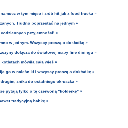
namocz w tym mięso i zrób hit jak z food trucka »
aczanych. Trudno poprzestać na jednym »
k codziennych przyjemności! »
 zimno w jednym. Wszyscy proszą o dokładkę »
zczyny dołącza do światowej mapy fine diningu »
h kotletach mówiła cała wieś »
ja go w naleśniki i wszyscy proszą o dokładkę »
 drugim, znika do ostatniego okruszka »
ie pytają tylko o tę czerwoną "kołderkę" »
nawet tradycyjną babkę »