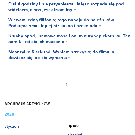
Duś 4 godziny i nie przyspieszaj. Mięso rozpada się pod
widelcem, a sos jest aksamitny »
Wlewam jedną filiżankę tego napoju do naleśników.
Podkręca smak lepiej niż kakao i czekolada »
Kruchy spód, kremowa masa i ani minuty w piekarniku. Ten
sernik kroi się jak marzenie »
Masz tylko 5 sekund. Wybierz przekąskę do filmu, a
dowiesz się, co cię wyróżnia »
1
ARCHIWUM ARTYKUŁÓW
2026
lipiec
styczeń
sierpień