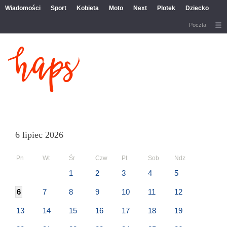
Wiadomości
Sport
Kobieta
Moto
Next
Plotek
Dziecko
Poczta
6 lipiec 2026
Pn
Wt
Śr
Czw
Pt
Sob
Ndz
1
2
3
4
5
6
7
8
9
10
11
12
13
14
15
16
17
18
19