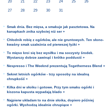
20
21
22
23
24
25
26
27
28
29
30
31
Smak dnia. Bez mięsa, a smakuje jak pasztetowa. Na
kanapkach znika szybciej niż ser »
Chłodnik robię z ogórków, ale nie gruntowych. Ten słono-
kwaśny smak uzależnia od pierwszej łyżki »
To mięso kroi się bez wysiłku i ma soczysty środek.
Wystarczy dobrze zawinąć i krótko poddusić »
Nespresso i The Weeknd prezentują Togetherness Blend »
Sekret letnich ogórków - trzy sposoby na idealną
chrupkość »
Kilka dni w słoiku i gotowe. Przy tym smaku ogórki i
kiszona kapusta wypadają blado »
Najpierw układam to na dnie słoika, dopiero później
ogórki. Wychodzą idealnie chrupiące »