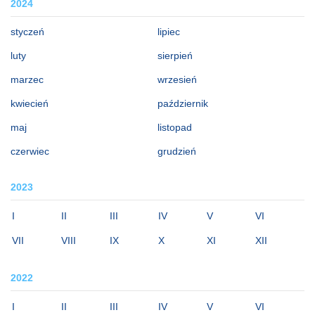
2024
styczeń
lipiec
luty
sierpień
marzec
wrzesień
kwiecień
październik
maj
listopad
czerwiec
grudzień
2023
I
II
III
IV
V
VI
VII
VIII
IX
X
XI
XII
2022
I
II
III
IV
V
VI