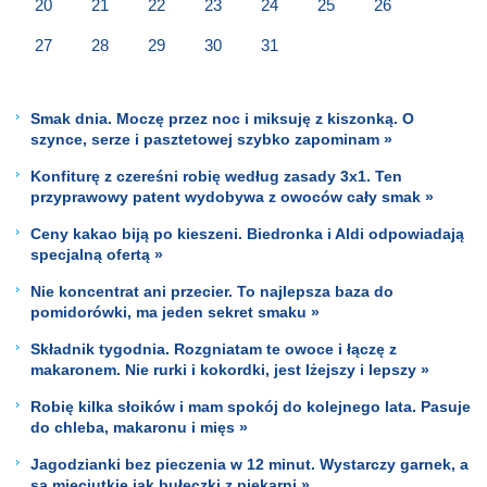
20
21
22
23
24
25
26
27
28
29
30
31
Smak dnia. Moczę przez noc i miksuję z kiszonką. O
szynce, serze i pasztetowej szybko zapominam »
Konfiturę z czereśni robię według zasady 3x1. Ten
przyprawowy patent wydobywa z owoców cały smak »
Ceny kakao biją po kieszeni. Biedronka i Aldi odpowiadają
specjalną ofertą »
Nie koncentrat ani przecier. To najlepsza baza do
pomidorówki, ma jeden sekret smaku »
Składnik tygodnia. Rozgniatam te owoce i łączę z
makaronem. Nie rurki i kokordki, jest lżejszy i lepszy »
Robię kilka słoików i mam spokój do kolejnego lata. Pasuje
do chleba, makaronu i mięs »
Jagodzianki bez pieczenia w 12 minut. Wystarczy garnek, a
są mięciutkie jak bułeczki z piekarni »