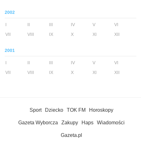
2002
I
II
III
IV
V
VI
VII
VIII
IX
X
XI
XII
2001
I
II
III
IV
V
VI
VII
VIII
IX
X
XI
XII
Sport
Dziecko
TOK FM
Horoskopy
Gazeta Wyborcza
Zakupy
Haps
Wiadomości
Gazeta.pl