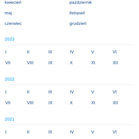
kwiecień
październik
maj
listopad
czerwiec
grudzień
2023
I
II
III
IV
V
VI
VII
VIII
IX
X
XI
XII
2022
I
II
III
IV
V
VI
VII
VIII
IX
X
XI
XII
2021
I
II
III
IV
V
VI