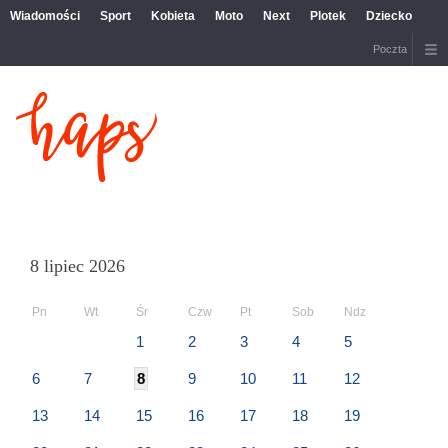
Wiadomości
Sport
Kobieta
Moto
Next
Plotek
Dziecko
Poczta
8 lipiec 2026
Pn
Wt
Śr
Czw
Pt
Sob
Ndz
1
2
3
4
5
6
7
8
9
10
11
12
13
14
15
16
17
18
19