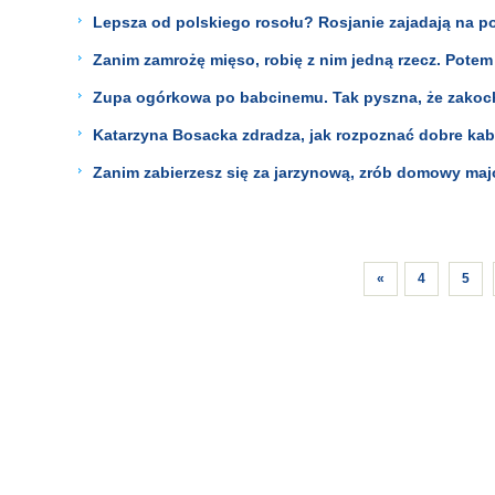
Lepsza od polskiego rosołu? Rosjanie zajadają na po
Zanim zamrożę mięso, robię z nim jedną rzecz. Potem
Zupa ogórkowa po babcinemu. Tak pyszna, że zakoch
Katarzyna Bosacka zdradza, jak rozpoznać dobre kab
Zanim zabierzesz się za jarzynową, zrób domowy majo
«
4
5