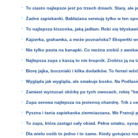
To ciasto najlepsze jest po trzech dniach. Stary, ale j
Żadne zapiekanki. Bakłażana serwuję tylko w ten spo
To najlepsza kiszonka, jaką jadłam. Robi się błyskawi
Kajzerka, grahamka, a może poznańska? Ekspertki wska
Nie tylko pasta na kanapki. Co można zrobić z awoka
Najlepsza zupa z kaszą to nie krupnik. Zrobisz ją na 
Biorę jajka, boczniaki i kilka dodatków. To ferrari w
Wygląda jak wygląda, ale smakuje bosko. Na Podlasiu
Zamiast wyrzucać skórkę po tych owocach, robię "bek
Zupa serowa najlepsza na jesienną chandrę. Trik z ce
Pyszna i tania zapiekanka ziemniaczana. We Francji p
To zupa, która zastąpi cały obiad. Pełna smaku, sycą
Dla wielu osób to jedno i to samo. Kiedy gotujesz ro