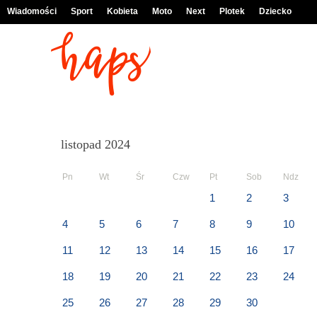
Wiadomości
Sport
Kobieta
Moto
Next
Plotek
Dziecko
listopad 2024
Pn
Wt
Śr
Czw
Pt
Sob
Ndz
1
2
3
4
5
6
7
8
9
10
11
12
13
14
15
16
17
18
19
20
21
22
23
24
25
26
27
28
29
30