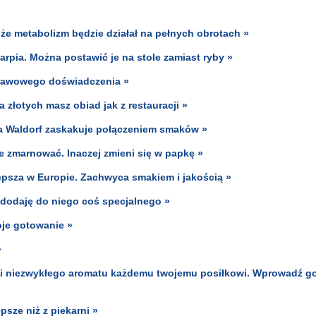
, że metabolizm będzie działał na pełnych obrotach »
karpia. Można postawić je na stole zamiast ryby »
 kawowego doświadczenia »
 złotych masz obiad jak z restauracji »
ka Waldorf zaskakuje połączeniem smaków »
e zmarnować. Inaczej zmieni się w papkę »
epsza w Europie. Zachwyca smakiem i jakością »
e dodaję do niego coś specjalnego »
oje gotowanie »
»
u i niezwykłego aromatu każdemu twojemu posiłkowi. Wprowadź g
epsze niż z piekarni »