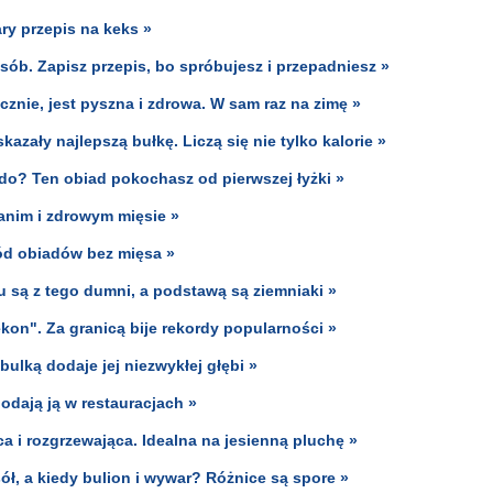
ary przepis na keks »
sób. Zapisz przepis, bo spróbujesz i przepadniesz »
cznie, jest pyszna i zdrowa. W sam raz na zimę »
zały najlepszą bułkę. Liczą się nie tylko kalorie »
do? Ten obiad pokochasz od pierwszej łyżki »
tanim i zdrowym mięsie »
śród obiadów bez mięsa »
 są z tego dumni, a podstawą są ziemniaki »
on". Za granicą bije rekordy popularności »
bulką dodaje jej niezwykłej głębi »
odają ją w restauracjach »
ca i rozgrzewająca. Idealna na jesienną pluchę »
sół, a kiedy bulion i wywar? Różnice są spore »