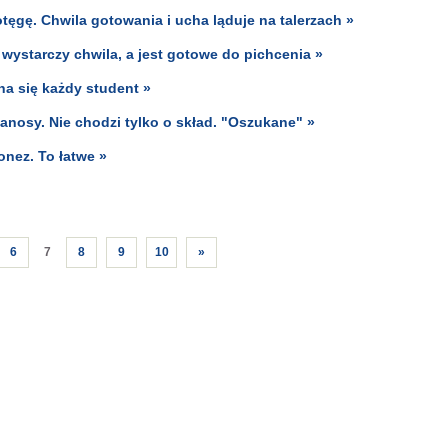
tęgę. Chwila gotowania i ucha ląduje na talerzach »
 wystarczy chwila, a jest gotowe do pichcenia »
a się każdy student »
anosy. Nie chodzi tylko o skład. "Oszukane" »
nez. To łatwe »
6
7
8
9
10
»