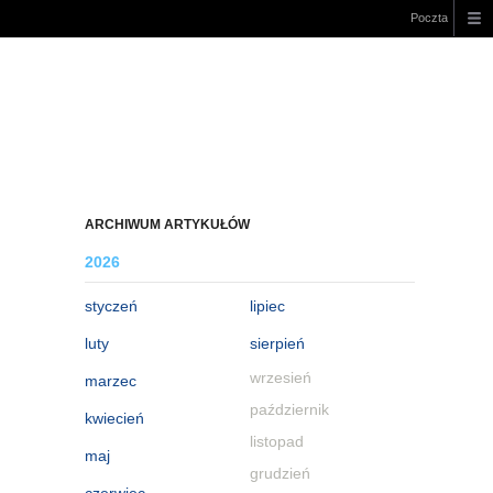
Poczta
ARCHIWUM ARTYKUŁÓW
2026
styczeń
lipiec
luty
sierpień
wrzesień
marzec
październik
kwiecień
listopad
maj
grudzień
czerwiec