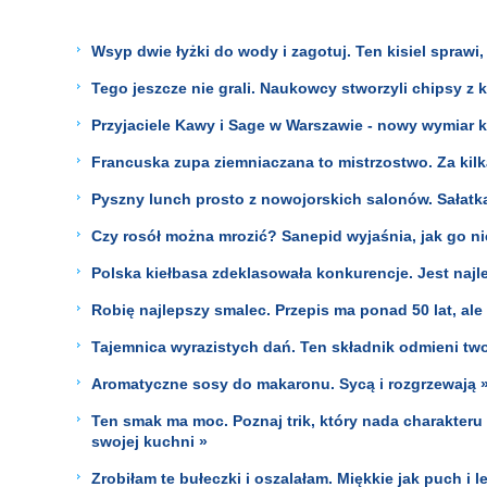
Wsyp dwie łyżki do wody i zagotuj. Ten kisiel sprawi
Tego jeszcze nie grali. Naukowcy stworzyli chipsy z 
Przyjaciele Kawy i Sage w Warszawie - nowy wymiar
Francuska zupa ziemniaczana to mistrzostwo. Za kilka
Pyszny lunch prosto z nowojorskich salonów. Sałat
Czy rosół można mrozić? Sanepid wyjaśnia, jak go ni
Polska kiełbasa zdeklasowała konkurencje. Jest najl
Robię najlepszy smalec. Przepis ma ponad 50 lat, al
Tajemnica wyrazistych dań. Ten składnik odmieni tw
Aromatyczne sosy do makaronu. Sycą i rozgrzewają 
Ten smak ma moc. Poznaj trik, który nada charakter
swojej kuchni »
Zrobiłam te bułeczki i oszalałam. Miękkie jak puch i l