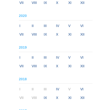
VII
VIII
IX
X
XI
XII
2020
I
II
III
IV
V
VI
VII
VIII
IX
X
XI
XII
2019
I
II
III
IV
V
VI
VII
VIII
IX
X
XI
XII
2018
I
II
III
IV
V
VI
VII
VIII
IX
X
XI
XII