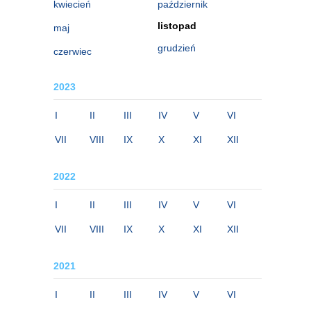
kwiecień
październik
listopad
maj
grudzień
czerwiec
2023
I
II
III
IV
V
VI
VII
VIII
IX
X
XI
XII
2022
I
II
III
IV
V
VI
VII
VIII
IX
X
XI
XII
2021
I
II
III
IV
V
VI