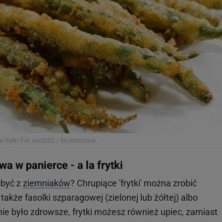
 frytki
Fot. vm2002 / Shutterstock
a w panierce - a la frytki
być z
ziemniaków
? Chrupiące 'frytki' można zrobić
także fasolki szparagowej (zielonej lub żółtej) albo
nie było zdrowsze, frytki możesz również upiec, zamiast