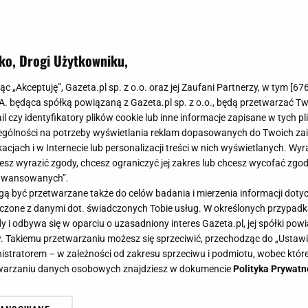
ko, Drogi Użytkowniku,
ną fasolkę szparagową? Jest pyszna nie tylko z bułką tartą! Mamy 5 prostych prze
jąc „Akceptuję”, Gazeta.pl sp. z o.o. oraz jej Zaufani Partnerzy, w tym [
67
oną fasolkę szparagową? Jest pyszn
.A. będąca spółką powiązaną z Gazeta.pl sp. z o.o., będą przetwarzać T
ail czy identyfikatory plików cookie lub inne informacje zapisane w tych p
rtą! Mamy 5 prostych przepisów na 
gólności na potrzeby wyświetlania reklam dopasowanych do Twoich zain
acjach i w Internecie lub personalizacji treści w nich wyświetlanych. Wyr
cesz wyrazić zgody, chcesz ograniczyć jej zakres lub chcesz wycofać zgo
aawansowanych”.
 być przetwarzane także do celów badania i mierzenia informacji dot
 łączone z danymi dot. świadczonych Tobie usług. W określonych przypad
i odbywa się w oparciu o uzasadniony interes Gazeta.pl, jej spółki powi
. Takiemu przetwarzaniu możesz się sprzeciwić, przechodząc do „Ust
, bobu i kalafiora, jedno z najlepszych letnich warzy
nistratorem – w zależności od zakresu sprzeciwu i podmiotu, wobec które
tujemy ją po macoszemu i serwujemy tylko z bułką?
etwarzaniu danych osobowych znajdziesz w dokumencie
Polityka Prywatn
 na tyle pysznych sposobów!