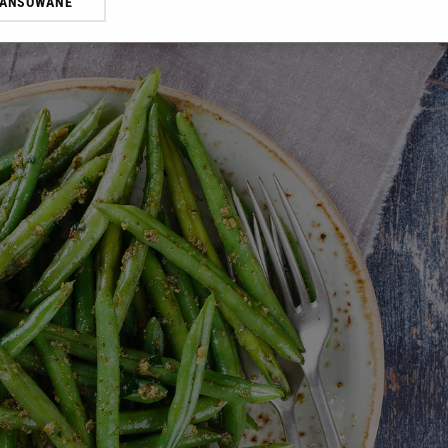
WANSOWANE
żasz też zgodę na zainstalowanie i przechowywanie plików cookie Gazeta.p
gora S.A. na Twoim urządzeniu końcowym. Możesz w każdej chwili zmien
 wywołując narzędzie do zarządzania twoimi preferencjami dot. przetw
ywatności ” w stopce serwisu i przechodząc do „Ustawień Zaawansowan
st także za pomocą ustawień przeglądarki.
rzy i Agora S.A. możemy przetwarzać dane osobowe w następujących cel
 geolokalizacyjnych. Aktywne skanowanie charakterystyki urządzenia do
 na urządzeniu lub dostęp do nich. Spersonalizowane reklamy i treści, p
zanie usług.
Lista Zaufanych Partnerów