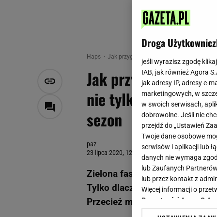
Droga Użytkownicz
Haps
Jak przygotować
Jak przyrządzić zielo
jeśli wyrazisz zgodę klika
Jak przyrządzić ziel
IAB, jak również Agora S
jak adresy IP, adresy e-m
nie tylko z bułką ta
marketingowych, w szcze
w swoich serwisach, aplik
sezon
dobrowolne. Jeśli nie ch
przejdź do „Ustawień Z
Twoje dane osobowe mogą
paz
serwisów i aplikacji lub
23 lipca 2020, 12:25
danych nie wymaga zgody 
lub Zaufanych Partnerów
Zielona fasolka to obok cukinii
lub przez kontakt z admi
Tylko dlaczego tak często trak
Więcej informacji o prz
Przecież można ją przyrządzić
Prywatności Agora S.A.