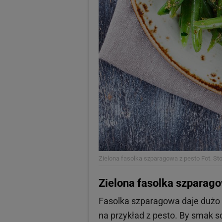
Zielona fasolka szparagowa z pesto
Fot. St
Zielona fasolka szparago
Fasolka szparagowa daje dużo 
na przykład z pesto. By smak s