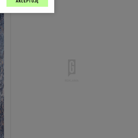
AKCEPTUJĘ
l sp. z o.o., jej
ić swoje preferencje
arzania danych poprzez
ych”. Zmiana ustawień
ach:
 celów identyfikacji.
omiar reklam i treści,