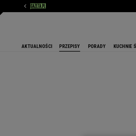
WIADOMOŚCI
NEXT
SPORT
PLOTEK
D
AKTUALNOŚCI
PRZEPISY
PORADY
KUCHNIE 