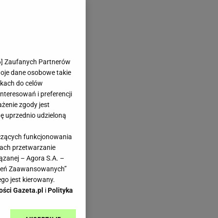
pisów na ten sezon | Jak ugotować? Haps.pl
6
] Zaufanych Partnerów
a
woje dane osobowe takie
likach do celów
ten
teresowań i preferencji
ażenie zgody jest
dę uprzednio udzieloną
yczących funkcjonowania
kach przetwarzanie
ązanej – Agora S.A. –
awień Zaawansowanych”
w.
go jest kierowany.
ości Gazeta.pl
i
Polityka