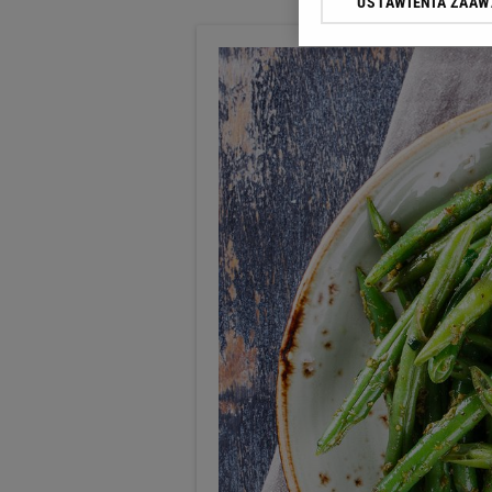
USTAWIENIA ZAA
Klikając „Akceptuję” wyra
Zaufanych Partnerów i A
dotyczące plików cookie,
odnośnik „Ustawienia pr
plików cookie możliwa je
My, nasi Zaufani Partne
Użycie dokładnych danych
Przechowywanie informacji
badnie odbiorców i uleps