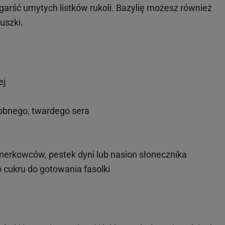
arść umytych listków rukoli. Bazylię możesz również
uszki.
ej
obnego, twardego sera
 nerkowców, pestek dyni lub nasion słonecznika
o cukru do gotowania fasolki