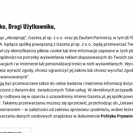
ko, Drogi Użytkowniku,
zup idealnych na chłodne jesienne dni [PRZEPISY]
jąc „Akceptuję”, Gazeta.pl sp. z o.o. oraz jej Zaufani Partnerzy, w tym [
67
 które na pewno rozgrzeją was w
.A. będąca spółką powiązaną z Gazeta.pl sp. z o.o., będą przetwarzać T
ail czy identyfikatory plików cookie lub inne informacje zapisane w tych p
PRZEPISÓW]
gólności na potrzeby wyświetlania reklam dopasowanych do Twoich zain
acjach i w Internecie lub personalizacji treści w nich wyświetlanych. Wyr
cesz wyrazić zgody, chcesz ograniczyć jej zakres lub chcesz wycofać zgo
aawansowanych”.
 być przetwarzane także do celów badania i mierzenia informacji dot
 łączone z danymi dot. świadczonych Tobie usług. W określonych przypad
wyglądające parki, ale też znaczne obniżenie
i odbywa się w oparciu o uzasadniony interes Gazeta.pl, jej spółki powi
okolicznościach przyrody są przyjemne, ale wyzięb
. Takiemu przetwarzaniu możesz się sprzeciwić, przechodząc do „Ust
nistratorem – w zależności od zakresu sprzeciwu i podmiotu, wobec które
 do jedzenia. Rozwiązaniem są sycące, rozgrzewając
etwarzaniu danych osobowych znajdziesz w dokumencie
Polityka Prywatn
? Oto nasze propozycje.