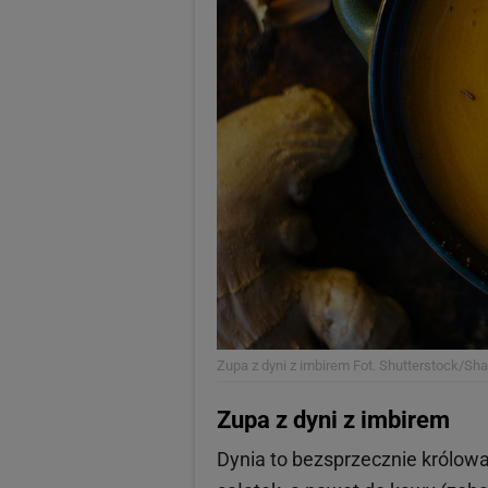
Zupa z dyni z imbirem
Fot. Shutterstock/Sh
Zupa z dyni z imbirem
Dynia to bezsprzecznie królowa