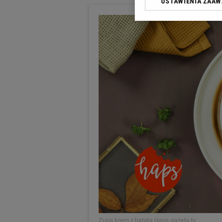
USTAWIENIA ZAA
Klikając „Akceptuję” wyra
Zaufanych Partnerów i A
dotyczące plików cookie,
odnośnik „Ustawienia pr
plików cookie możliwa je
My, nasi Zaufani Partne
Użycie dokładnych danych
Przechowywanie informacji
badnie odbiorców i uleps
Zupa krem z batata Haps
gazeta.tv