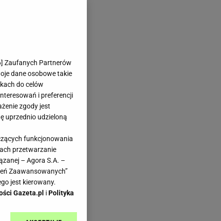
6
] Zaufanych Partnerów
woje dane osobowe takie
likach do celów
teresowań i preferencji
ażenie zgody jest
dę uprzednio udzieloną
yczących funkcjonowania
kach przetwarzanie
ązanej – Agora S.A. –
ione
awień Zaawansowanych”
go jest kierowany.
e
ości Gazeta.pl
i
Polityka