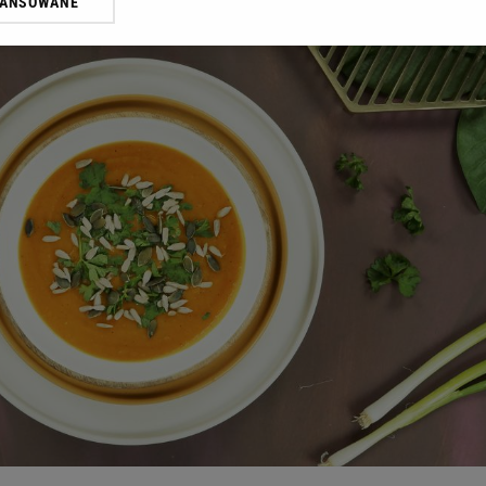
WANSOWANE
żasz też zgodę na zainstalowanie i przechowywanie plików cookie Gazeta.p
gora S.A. na Twoim urządzeniu końcowym. Możesz w każdej chwili zmien
 wywołując narzędzie do zarządzania twoimi preferencjami dot. przetw
ywatności ” w stopce serwisu i przechodząc do „Ustawień Zaawansowan
st także za pomocą ustawień przeglądarki.
rzy i Agora S.A. możemy przetwarzać dane osobowe w następujących cel
 geolokalizacyjnych. Aktywne skanowanie charakterystyki urządzenia do
 na urządzeniu lub dostęp do nich. Spersonalizowane reklamy i treści, p
zanie usług.
Lista Zaufanych Partnerów