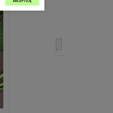
AKCEPTUJĘ
l sp. z o.o., jej
ić swoje preferencje
arzania danych poprzez
ych”. Zmiana ustawień
ach:
 celów identyfikacji.
omiar reklam i treści,