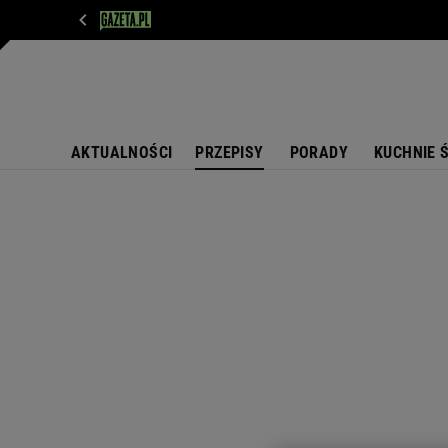
WIADOMOŚCI
NEXT
SPORT
PLOTEK
D
AKTUALNOŚCI
PRZEPISY
PORADY
KUCHNIE 