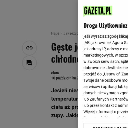
Droga Użytkownicz
Haps
Jak przygotować
Pięć rozgrzewających 
jeśli wyrazisz zgodę klika
Gęste jesienne zupy,
IAB, jak również Agora S
jak adresy IP, adresy e-m
chłodne dni [PIĘĆ 
marketingowych, w szcze
w swoich serwisach, aplik
dobrowolne. Jeśli nie ch
olaru
przejdź do „Ustawień Z
10 października 2019, 13:45
Twoje dane osobowe mogą
serwisów i aplikacji lub
Jesień niesie ze sobą pięknie 
danych nie wymaga zgody 
temperatury. Spacery w takich 
lub Zaufanych Partnerów
lub przez kontakt z admi
ciała aż proszą o coś ciepłego
Więcej informacji o prz
zupy. Jakie warto przygotować
Prywatności Agora S.A.