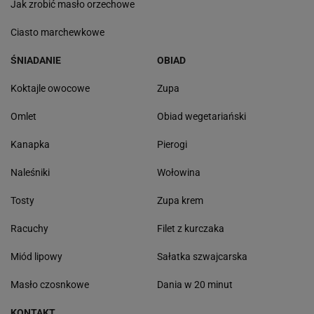
Jak zrobić masło orzechowe
Ciasto marchewkowe
ŚNIADANIE
OBIAD
Koktajle owocowe
Zupa
Omlet
Obiad wegetariański
Kanapka
Pierogi
Naleśniki
Wołowina
Tosty
Zupa krem
Racuchy
Filet z kurczaka
Miód lipowy
Sałatka szwajcarska
Masło czosnkowe
Dania w 20 minut
KONTAKT