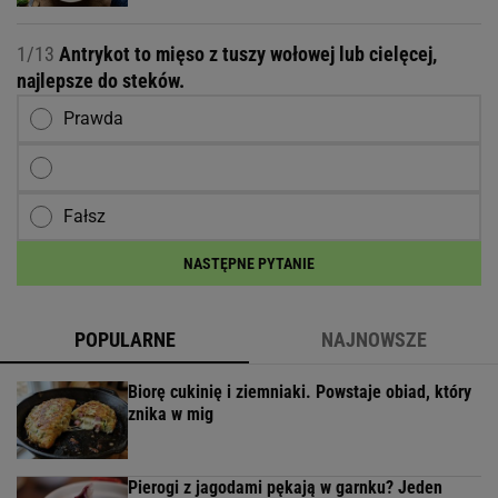
1/13
Antrykot to mięso z tuszy wołowej lub cielęcej,
najlepsze do steków.
Prawda
Fałsz
NASTĘPNE PYTANIE
POPULARNE
NAJNOWSZE
Biorę cukinię i ziemniaki. Powstaje obiad, który
znika w mig
Pierogi z jagodami pękają w garnku? Jeden