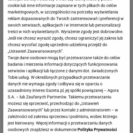
cookie lub inne informacje zapisane w tych plikach do celów
marketingowych, w szczególności na potrzeby wyświetlania
reklam dopasowanych do Twoich zainteresowań i preferencji w
swoich serwisach, aplikacjach i w Internecie lub personalizacji
treści w nich wyświetlanych. Wyrażenie zgody jest dobrowolne.
Jeśli nie chcesz wyrazić zgody, chcesz ograniczyć jej zakres lub
chcesz wycofać zgodę uprzednio udzieloną przejdź do
„Ustawień Zaawansowanych”.
Twoje dane osobowe mogą być przetwarzane także do celów
badania i mierzenia informacji dotyczących funkcjonowania
serwisów i aplikacji lub łączone z danymi dot. świadczonych
Tobie usług. W określonych przypadkach przetwarzanie
danych nie wymaga zgody i odbywa się w oparciu o
uzasadniony interes Gazeta.pl, jej spółki powiązanej – Agora
S.A. – lub Zaufanych Partnerów. Takiemu przetwarzaniu
możesz się sprzeciwić, przechodząc do „Ustawień
Zaawansowanych” lub przez kontakt z administratorem – w
zależności od zakresu sprzeciwu i podmiotu, wobec którego
jest kierowany. Więcej informacji o przetwarzaniu danych
osobowych znajdziesz w dokumencie
Polityka Prywatności