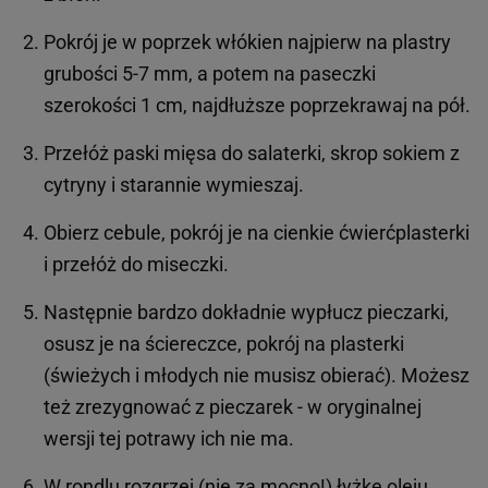
Pokrój je w poprzek włókien najpierw na plastry
grubości 5-7 mm, a potem na paseczki
szerokości 1 cm, najdłuższe poprzekrawaj na pół.
Przełóż paski mięsa do salaterki, skrop sokiem z
cytryny i starannie wymieszaj.
Obierz cebule, pokrój je na cienkie ćwierćplasterki
i przełóż do miseczki.
Następnie bardzo dokładnie wypłucz pieczarki,
osusz je na ściereczce, pokrój na plasterki
(świeżych i młodych nie musisz obierać). Możesz
też zrezygnować z pieczarek - w oryginalnej
wersji tej potrawy ich nie ma.
W rondlu rozgrzej (nie za mocno!) łyżkę oleju,