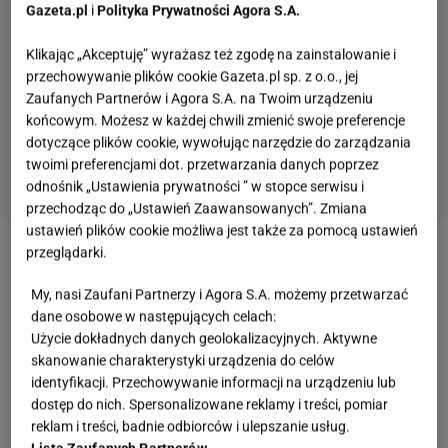
Gazeta.pl
i
Polityka Prywatności Agora S.A.
Klikając „Akceptuję” wyrażasz też zgodę na zainstalowanie i
przechowywanie plików cookie Gazeta.pl sp. z o.o., jej
Zaufanych Partnerów i Agora S.A. na Twoim urządzeniu
końcowym. Możesz w każdej chwili zmienić swoje preferencje
dotyczące plików cookie, wywołując narzędzie do zarządzania
twoimi preferencjami dot. przetwarzania danych poprzez
odnośnik „Ustawienia prywatności ” w stopce serwisu i
przechodząc do „Ustawień Zaawansowanych”. Zmiana
ustawień plików cookie możliwa jest także za pomocą ustawień
przeglądarki.
Boeuf Stroganow nie obędzie się również bez
pieczarek i cebuli oraz śmietany - w zależności od
My, nasi Zaufani Partnerzy i Agora S.A. możemy przetwarzać
dane osobowe w następujących celach:
przepisu
słodkiej lub kwaśnej. Choć w większości
Użycie dokładnych danych geolokalizacyjnych. Aktywne
przepisów znajdziecie również przecier lub
skanowanie charakterystyki urządzenia do celów
koncentrat pomidorowy, jego dodatek nie jest
identyfikacji. Przechowywanie informacji na urządzeniu lub
dostęp do nich. Spersonalizowane reklamy i treści, pomiar
konieczny.
reklam i treści, badnie odbiorców i ulepszanie usług.