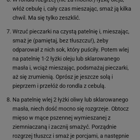
włóż cebulę i, cały czas mieszając, smaż ją kilka
chwil. Ma się tylko zeszklić.
Wrzuć pieczarki na czystą patelnię i, mieszając,
smaż je (pamiętaj, bez tłuszczu!), żeby
odparował z nich sok, który puściły. Potem wlej
na patelnię 1-2 łyżki oleju lub sklarowanego
masła i, wciąż mieszając, podsmażaj pieczarki,
aż się zrumienią. Oprósz je jeszcze solą i
pieprzem i przełóż do rondla z cebulą.
Na patelnię wlej 2 łyżki oliwy lub sklarowanego
masła, niech dość mocno się rozgrzeje. Obtocz
mięso w mące pszennej wymieszanej z
ziemniaczaną i zacznij smażyć. Porządnie
rozgrzej tłuszcz i smaż je porcjami, a następnie