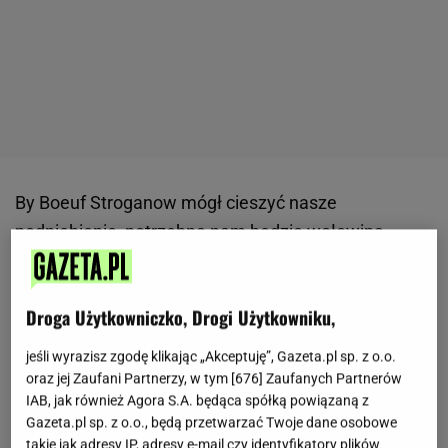
By Boeuf Stroganow mógł cieszyć nasze
podniebienie, potrzebna nam będzie wołowina.
Idealnie, jeśli jest to polędwica, ale w wersji
ekonomicznej możemy sięgnąć również po tańsze
Droga Użytkowniczko, Drogi Użytkowniku,
kawałki mięs, na przykład rostbef czy pierwszą
krzyżową. W lżejszej wersji lub kiedy nie jesz
jeśli wyrazisz zgodę klikając „Akceptuję”, Gazeta.pl sp. z o.o.
czerwonego mięsa, możesz również wykorzystać
oraz jej Zaufani Partnerzy, w tym [
676
] Zaufanych Partnerów
IAB, jak również Agora S.A. będąca spółką powiązaną z
mięso z udźca
indyka
.
Gazeta.pl sp. z o.o., będą przetwarzać Twoje dane osobowe
takie jak adresy IP, adresy e-mail czy identyfikatory plików