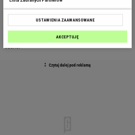
Lista Zaufanych Partnerów
By wołowina pozostała soczysta, najlepiej nie
smażyć całego mięsa naraz, tylko partiami. Jeśli
wrzucisz na patelnię zbyt wiele mięsa, temperatura
USTAWIENIA ZAAWANSOWANE
tłuszczu gwałtownie spadnie, przez co będzie się
AKCEPTUJĘ
ono raczej dusiło niż smażyło i w efekcie wyjdzie za
suche.