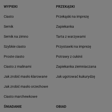
WYPIEKI
PRZEKĄSKI
Ciasto
Przekąski na imprezę
Sernik
Zapiekanka
Sernik na zimno
Tarta z warzywami
Szybkie ciasto
Przystawki na imprezę
Proste ciasto
Potrawy z cukinii
Ciasto z malinami
Zapiekanka ziemniaczana
Jak zrobić masło klarowane
Jak ugotować kukurydzę
Jak zrobić masło orzechowe
Ciasto marchewkowe
ŚNIADANIE
OBIAD