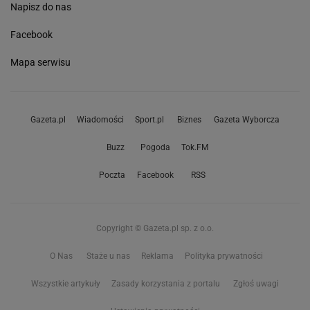
Napisz do nas
Facebook
Mapa serwisu
Gazeta.pl
Wiadomości
Sport.pl
Biznes
Gazeta Wyborcza
Buzz
Pogoda
Tok.FM
Poczta
Facebook
RSS
Copyright © Gazeta.pl sp. z o.o.
O Nas
Staże u nas
Reklama
Polityka prywatności
Wszystkie artykuły
Zasady korzystania z portalu
Zgłoś uwagi