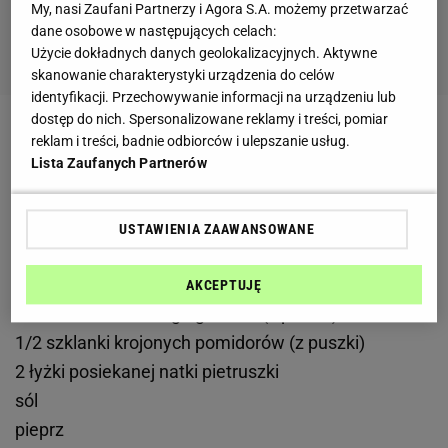
My, nasi Zaufani Partnerzy i Agora S.A. możemy przetwarzać
dane osobowe w następujących celach:
Użycie dokładnych danych geolokalizacyjnych. Aktywne
skanowanie charakterystyki urządzenia do celów
identyfikacji. Przechowywanie informacji na urządzeniu lub
dostęp do nich. Spersonalizowane reklamy i treści, pomiar
Składniki na farsz mięsny:
reklam i treści, badnie odbiorców i ulepszanie usług.
Lista Zaufanych Partnerów
250 g mielonej
wołowiny
2 łyżki oleju
1 cebula
USTAWIENIA ZAAWANSOWANE
1 ząbek
czosnku
1 marchewka
AKCEPTUJĘ
1/2 szklanki zielonego groszku (z puszki)
1/2 szklanki krojonych pomidorów (z puszki)
2 łyżki posiekanej natki pietruszki
sól
pieprz