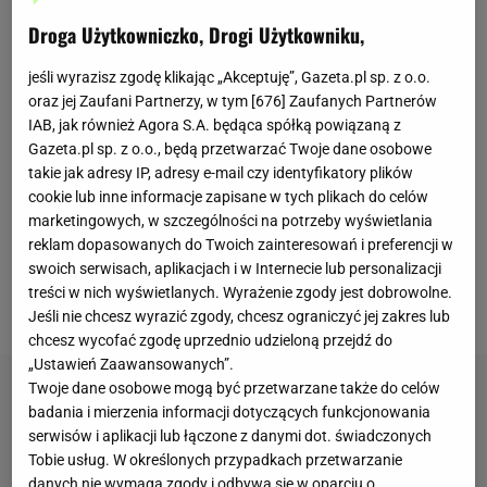
Składniki na
risotto
:
Droga Użytkowniczko, Drogi Użytkowniku,
1,5 szklanki
ryżu
arborio
jeśli wyrazisz zgodę klikając „Akceptuję”, Gazeta.pl sp. z o.o.
1 cebula
oraz jej Zaufani Partnerzy, w tym [
676
] Zaufanych Partnerów
3 łyżki
oliwy z oliwek
IAB, jak również Agora S.A. będąca spółką powiązaną z
100 ml białego wytrawnego wina
Gazeta.pl sp. z o.o., będą przetwarzać Twoje dane osobowe
takie jak adresy IP, adresy e-mail czy identyfikatory plików
800 ml bulionu
cookie lub inne informacje zapisane w tych plikach do celów
1/4 szklanki tartego parmezanu
marketingowych, w szczególności na potrzeby wyświetlania
sól
reklam dopasowanych do Twoich zainteresowań i preferencji w
swoich serwisach, aplikacjach i w Internecie lub personalizacji
pieprz
treści w nich wyświetlanych. Wyrażenie zgody jest dobrowolne.
+ 1 jajko (do wymieszania ze schłodzonym risotto)
Jeśli nie chcesz wyrazić zgody, chcesz ograniczyć jej zakres lub
chcesz wycofać zgodę uprzednio udzieloną przejdź do
„Ustawień Zaawansowanych”.
Twoje dane osobowe mogą być przetwarzane także do celów
badania i mierzenia informacji dotyczących funkcjonowania
serwisów i aplikacji lub łączone z danymi dot. świadczonych
Tobie usług. W określonych przypadkach przetwarzanie
danych nie wymaga zgody i odbywa się w oparciu o