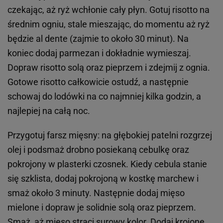
czekając, aż ryż wchłonie cały płyn. Gotuj risotto na
średnim ogniu, stale mieszając, do momentu aż ryż
będzie al dente (zajmie to około 30 minut). Na
koniec dodaj parmezan i dokładnie wymieszaj.
Dopraw risotto solą oraz pieprzem i zdejmij z ognia.
Gotowe risotto całkowicie ostudź, a następnie
schowaj do lodówki na co najmniej kilka godzin, a
najlepiej na całą noc.
Przygotuj farsz mięsny: na głębokiej patelni rozgrzej
olej i podsmaż drobno posiekaną cebulkę oraz
pokrojony w plasterki czosnek. Kiedy cebula stanie
się szklista, dodaj pokrojoną w kostkę marchew i
smaż około 3 minuty. Następnie dodaj mięso
mielone i dopraw je solidnie solą oraz pieprzem.
Smaż, aż mięso straci surowy kolor. Dodaj krojone