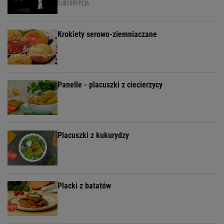
SUBSKRYPCJA
Krokiety serowo-ziemniaczane
Panelle - placuszki z ciecierzycy
Placuszki z kukurydzy
Placki z batatów