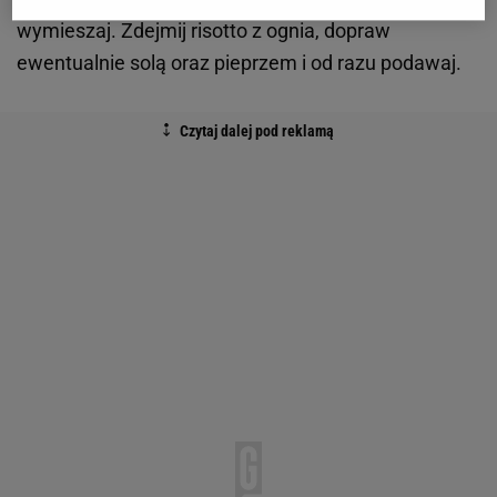
wymieszaj. Zdejmij risotto z ognia, dopraw
ewentualnie solą oraz pieprzem i od razu podawaj.