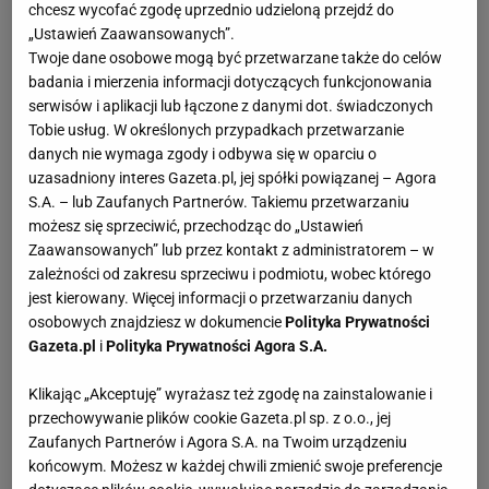
chcesz wycofać zgodę uprzednio udzieloną przejdź do
„Ustawień Zaawansowanych”.
Risotto z bobem - składniki:
Twoje dane osobowe mogą być przetwarzane także do celów
badania i mierzenia informacji dotyczących funkcjonowania
serwisów i aplikacji lub łączone z danymi dot. świadczonych
150 g ugotowanego i wyłuskanego bobu
Tobie usług. W określonych przypadkach przetwarzanie
danych nie wymaga zgody i odbywa się w oparciu o
1 duża cebula
uzasadniony interes Gazeta.pl, jej spółki powiązanej – Agora
S.A. – lub Zaufanych Partnerów. Takiemu przetwarzaniu
5 łyżek masła (3+2)
możesz się sprzeciwić, przechodząc do „Ustawień
Zaawansowanych” lub przez kontakt z administratorem – w
250 g ryżu do risotto (arborio lub carnaroli)
zależności od zakresu sprzeciwu i podmiotu, wobec którego
jest kierowany. Więcej informacji o przetwarzaniu danych
1/2 szklanki białego wytrawnego wina
osobowych znajdziesz w dokumencie
Polityka Prywatności
Gazeta.pl
i
Polityka Prywatności Agora S.A.
900 ml bulionu warzywnego
Klikając „Akceptuję” wyrażasz też zgodę na zainstalowanie i
50 g parmezanu
przechowywanie plików cookie Gazeta.pl sp. z o.o., jej
Zaufanych Partnerów i Agora S.A. na Twoim urządzeniu
1 cytryna
końcowym. Możesz w każdej chwili zmienić swoje preferencje