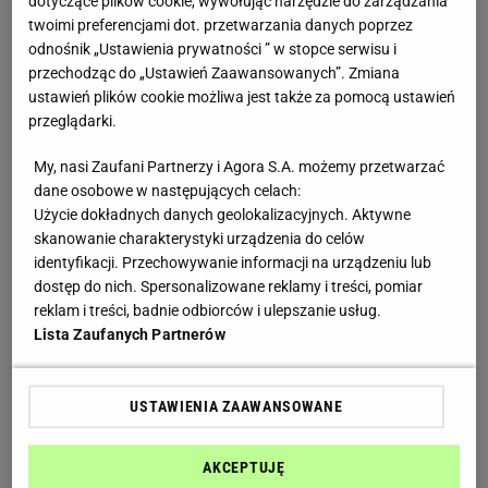
dotyczące plików cookie, wywołując narzędzie do zarządzania
sól
twoimi preferencjami dot. przetwarzania danych poprzez
odnośnik „Ustawienia prywatności ” w stopce serwisu i
pieprz
przechodząc do „Ustawień Zaawansowanych”. Zmiana
ustawień plików cookie możliwa jest także za pomocą ustawień
Risotto z bobem - sposób przygotowania:
przeglądarki.
My, nasi Zaufani Partnerzy i Agora S.A. możemy przetwarzać
Na głębokiej patelni rozpuść 3 łyżki
masła
i podsmaż
dane osobowe w następujących celach:
na nim drobno posiekaną cebulę. Kiedy cebula się
Użycie dokładnych danych geolokalizacyjnych. Aktywne
zeszkli wsyp na patelnię suchy ryż i smaż przez
skanowanie charakterystyki urządzenia do celów
minutę cały czas mieszając. Wlej wino i podgrzewaj,
identyfikacji. Przechowywanie informacji na urządzeniu lub
dostęp do nich. Spersonalizowane reklamy i treści, pomiar
aż cały płyn wyparuje. Następnie zacznij dodawać
reklam i treści, badnie odbiorców i ulepszanie usług.
po chochli bulionu, za każdym razem czekając, aż
Lista Zaufanych Partnerów
ryż wchłonie cały płyn. Gotuj risotto na średnim
ogniu, stale mieszając, aż ryż będzie al dente
USTAWIENIA ZAAWANSOWANE
(zajmie to około 30 minut). Na koniec zetrzyj do
risotto skórkę z połowy cytryny, dodaj bób, dwie łyżki
AKCEPTUJĘ
zimnego masła oraz parmezan i dokładnie