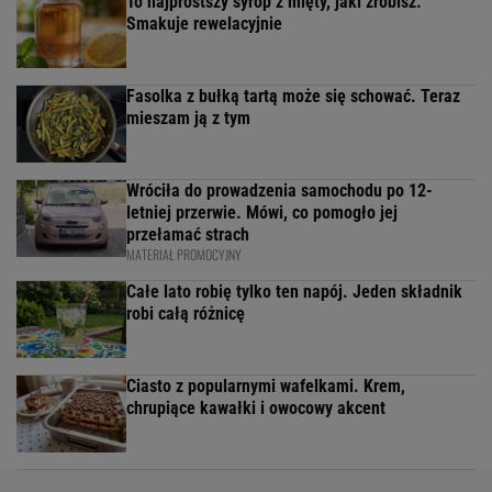
To najprostszy syrop z mięty, jaki zrobisz.
Smakuje rewelacyjnie
Fasolka z bułką tartą może się schować. Teraz
mieszam ją z tym
Wróciła do prowadzenia samochodu po 12-
letniej przerwie. Mówi, co pomogło jej
przełamać strach
MATERIAŁ PROMOCYJNY
Całe lato robię tylko ten napój. Jeden składnik
robi całą różnicę
Ciasto z popularnymi wafelkami. Krem,
chrupiące kawałki i owocowy akcent