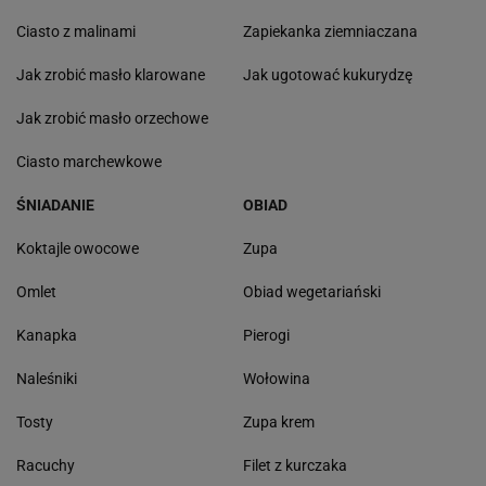
Ciasto z malinami
Zapiekanka ziemniaczana
Jak zrobić masło klarowane
Jak ugotować kukurydzę
Jak zrobić masło orzechowe
Ciasto marchewkowe
ŚNIADANIE
OBIAD
Koktajle owocowe
Zupa
Omlet
Obiad wegetariański
Kanapka
Pierogi
Naleśniki
Wołowina
Tosty
Zupa krem
Racuchy
Filet z kurczaka