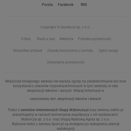
Poczta
Facebook
RSS
Copyright © Gazeta.pl sp. z o.o.
O Nas
Staże u nas
Reklama
Polityka prywatności
Wszystkie artykuły
Zasady korzystania z portalu
Zgłoś uwagi
Ustawienia prywatności
Właściciel niniejszego serwisu nie wyraża zgody na zwielokrotnianie ani inne
korzystanie z utworów rozpowszechnionych w tym serwisie, w celu
eksploracji tekstów i danych. Więcej informacji w
zastrzeżeniu dot. eksploracji tekstów i danych
Treści z
serwisów internetowych Grupy Wyborcza.pl
oraz serwisu tokfm.pl
prezentujemy w ramach komercyjnej współpracy z ich wydawcami:
Wyborcza sp. z o.o. oraz Grupą Radiową Agory sp. z o.o.
Wybrane treści z serwisu Sport.pl są dostępne po wykupieniu płatnej
subskrypcji