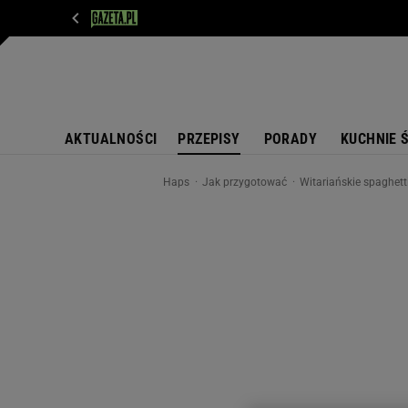
WIADOMOŚCI
NEXT
SPORT
PLOTEK
D
AKTUALNOŚCI
PRZEPISY
PORADY
KUCHNIE 
Haps
Jak przygotować
Witariańskie spaghett