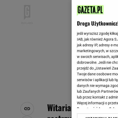
Droga Użytkownicz
jeśli wyrazisz zgodę klika
IAB, jak również Agora S
jak adresy IP, adresy e-m
marketingowych, w szcze
w swoich serwisach, aplik
dobrowolne. Jeśli nie ch
przejdź do „Ustawień Z
Twoje dane osobowe mogą
serwisów i aplikacji lub
danych nie wymaga zgody 
lub Zaufanych Partnerów
lub przez kontakt z admi
Więcej informacji o prz
Witariańskie spaghet
Prywatności Agora S.A.