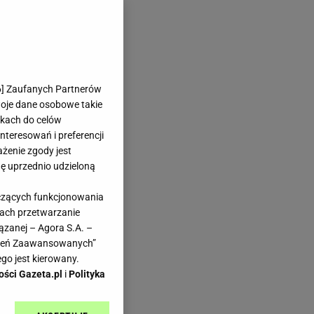
6
] Zaufanych Partnerów
woje dane osobowe takie
likach do celów
teresowań i preferencji
ażenie zgody jest
dę uprzednio udzieloną
yczących funkcjonowania
kach przetwarzanie
ązanej – Agora S.A. –
awień Zaawansowanych”
go jest kierowany.
ości Gazeta.pl
i
Polityka