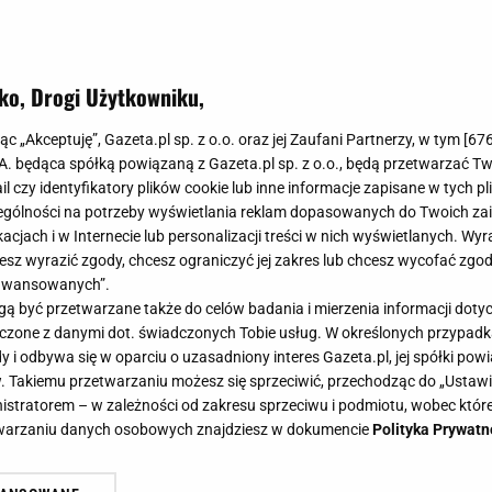
ko, Drogi Użytkowniku,
jąc „Akceptuję”, Gazeta.pl sp. z o.o. oraz jej Zaufani Partnerzy, w tym [
67
.A. będąca spółką powiązaną z Gazeta.pl sp. z o.o., będą przetwarzać T
ail czy identyfikatory plików cookie lub inne informacje zapisane w tych p
gólności na potrzeby wyświetlania reklam dopasowanych do Twoich zain
acjach i w Internecie lub personalizacji treści w nich wyświetlanych. Wyr
cesz wyrazić zgody, chcesz ograniczyć jej zakres lub chcesz wycofać zgo
aawansowanych”.
 być przetwarzane także do celów badania i mierzenia informacji dot
 łączone z danymi dot. świadczonych Tobie usług. W określonych przypad
i odbywa się w oparciu o uzasadniony interes Gazeta.pl, jej spółki powi
. Takiemu przetwarzaniu możesz się sprzeciwić, przechodząc do „Ust
nistratorem – w zależności od zakresu sprzeciwu i podmiotu, wobec które
etwarzaniu danych osobowych znajdziesz w dokumencie
Polityka Prywatn
ti z cukinii i marchewki. Warzywny