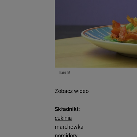
haps fit
Zobacz wideo
Składniki:
cukinia
marchewka
pomidory