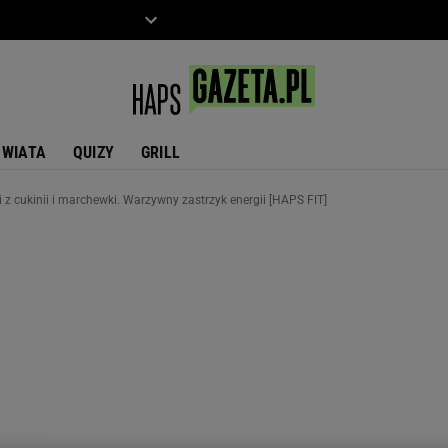
ZIECKO
MOTO
ŚWIATA
QUIZY
GRILL
i z cukinii i marchewki. Warzywny zastrzyk energii [HAPS FIT]