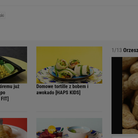
ski
1/13
Orzesz
tóremu już
Domowe tortille z bobem i
 po
awokado [HAPS KIDS]
FIT]