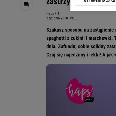
zastrzyk energii [HA
USTAWIENIA ZAA
Klikając „Akceptuję” wyra
Zaufanych Partnerów i A
Haps FIT
dotyczące plików cookie,
3 grudnia 2018, 13:30
odnośnik „Ustawienia pr
plików cookie możliwa je
Szukasz sposobu na zastąpienie 
My, nasi Zaufani Partne
spaghetti z cukinii i marchewki.
Użycie dokładnych danych
dnia. Zafunduj sobie solidny zas
Przechowywanie informacji
badnie odbiorców i uleps
Czuj się najedzony i lekki! A jak