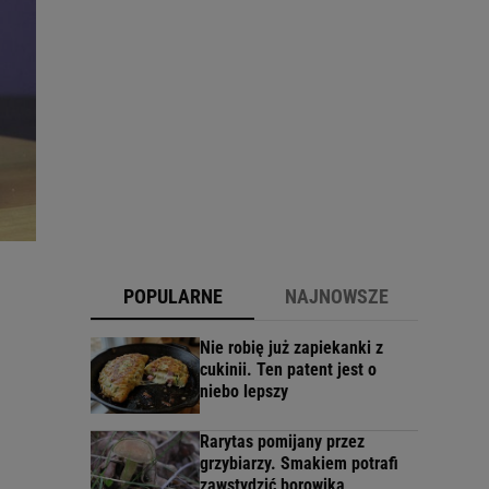
POPULARNE
NAJNOWSZE
Nie robię już zapiekanki z
cukinii. Ten patent jest o
niebo lepszy
Rarytas pomijany przez
grzybiarzy. Smakiem potrafi
zawstydzić borowika