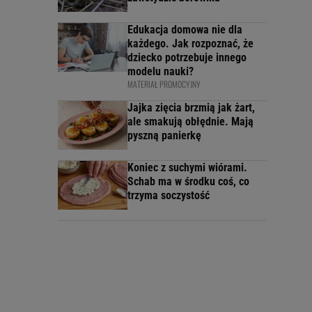
Edukacja domowa nie dla
każdego. Jak rozpoznać, że
dziecko potrzebuje innego
modelu nauki?
MATERIAŁ PROMOCYJNY
Jajka zięcia brzmią jak żart,
ale smakują obłędnie. Mają
pyszną panierkę
Koniec z suchymi wiórami.
Schab ma w środku coś, co
trzyma soczystość