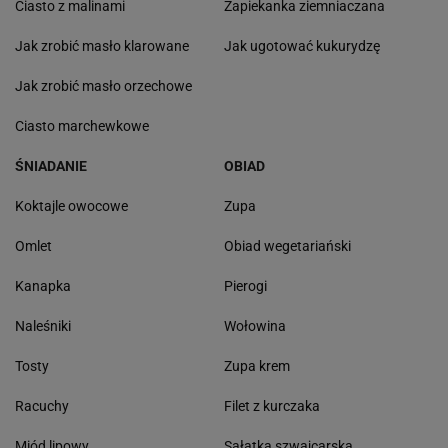
Ciasto z malinami
Zapiekanka ziemniaczana
Jak zrobić masło klarowane
Jak ugotować kukurydzę
Jak zrobić masło orzechowe
Ciasto marchewkowe
ŚNIADANIE
OBIAD
Koktajle owocowe
Zupa
Omlet
Obiad wegetariański
Kanapka
Pierogi
Naleśniki
Wołowina
Tosty
Zupa krem
Racuchy
Filet z kurczaka
Miód lipowy
Sałatka szwajcarska