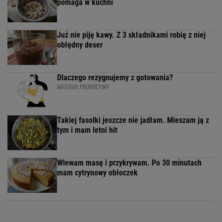
pomaga w kuchni
Już nie piję kawy. Z 3 składnikami robię z niej
obłędny deser
Dlaczego rezygnujemy z gotowania?
MATERIAŁ PROMOCYJNY
Takiej fasolki jeszcze nie jadłam. Mieszam ją z
tym i mam letni hit
Wlewam masę i przykrywam. Po 30 minutach
mam cytrynowy obłoczek