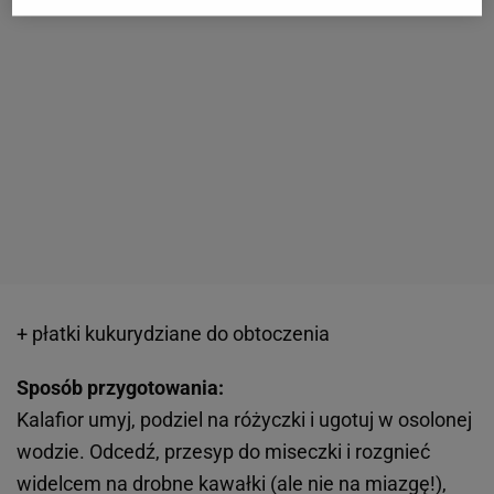
+ płatki kukurydziane do obtoczenia
Sposób przygotowania:
Kalafior umyj, podziel na różyczki i ugotuj w osolonej
wodzie. Odcedź, przesyp do miseczki i rozgnieć
widelcem na drobne kawałki (ale nie na miazgę!),