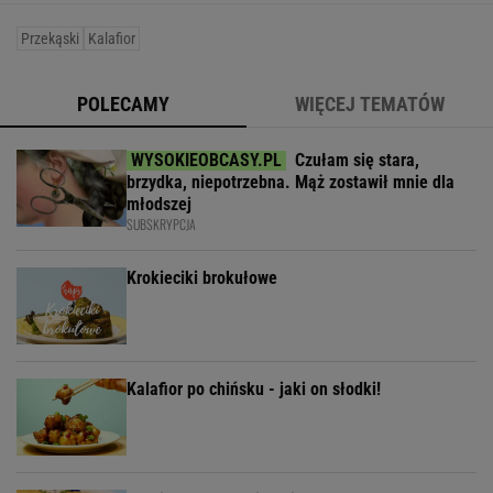
Przekąski
Kalafior
POLECAMY
WIĘCEJ TEMATÓW
Czułam się stara,
brzydka, niepotrzebna. Mąż zostawił mnie dla
młodszej
SUBSKRYPCJA
Krokieciki brokułowe
Kalafior po chińsku - jaki on słodki!