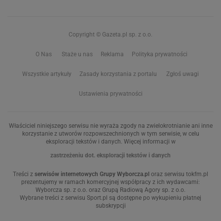
Copyright © Gazeta.pl sp. z o.o.
O Nas
Staże u nas
Reklama
Polityka prywatności
Wszystkie artykuły
Zasady korzystania z portalu
Zgłoś uwagi
Ustawienia prywatności
Właściciel niniejszego serwisu nie wyraża zgody na zwielokrotnianie ani inne
korzystanie z utworów rozpowszechnionych w tym serwisie, w celu
eksploracji tekstów i danych. Więcej informacji w
zastrzeżeniu dot. eksploracji tekstów i danych
Treści z
serwisów internetowych Grupy Wyborcza.pl
oraz serwisu tokfm.pl
prezentujemy w ramach komercyjnej współpracy z ich wydawcami:
Wyborcza sp. z o.o. oraz Grupą Radiową Agory sp. z o.o.
Wybrane treści z serwisu Sport.pl są dostępne po wykupieniu płatnej
subskrypcji