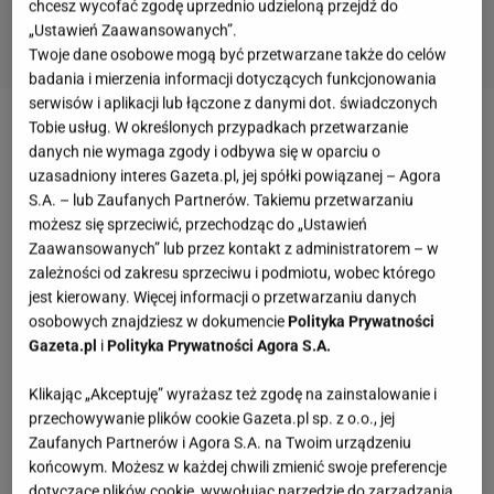
chcesz wycofać zgodę uprzednio udzieloną przejdź do
„Ustawień Zaawansowanych”.
Twoje dane osobowe mogą być przetwarzane także do celów
badania i mierzenia informacji dotyczących funkcjonowania
serwisów i aplikacji lub łączone z danymi dot. świadczonych
Tobie usług. W określonych przypadkach przetwarzanie
Zobacz wideo
danych nie wymaga zgody i odbywa się w oparciu o
uzasadniony interes Gazeta.pl, jej spółki powiązanej – Agora
Składniki:
S.A. – lub Zaufanych Partnerów. Takiemu przetwarzaniu
możesz się sprzeciwić, przechodząc do „Ustawień
na ok. 10-12 nuggetsów
Zaawansowanych” lub przez kontakt z administratorem – w
1 główka
kalafiora
zależności od zakresu sprzeciwu i podmiotu, wobec którego
niecała szklanka mąki
jest kierowany. Więcej informacji o przetwarzaniu danych
osobowych znajdziesz w dokumencie
Polityka Prywatności
niecała szklanka mleka roślinnego
Gazeta.pl
i
Polityka Prywatności Agora S.A.
posiekany ząbek
czosnku
łyżeczka chili
Klikając „Akceptuję” wyrażasz też zgodę na zainstalowanie i
przechowywanie plików cookie Gazeta.pl sp. z o.o., jej
łyżeczka mielonej
papryki
Zaufanych Partnerów i Agora S.A. na Twoim urządzeniu
starty ser żółty
końcowym. Możesz w każdej chwili zmienić swoje preferencje
pieprz, sól
dotyczące plików cookie, wywołując narzędzie do zarządzania