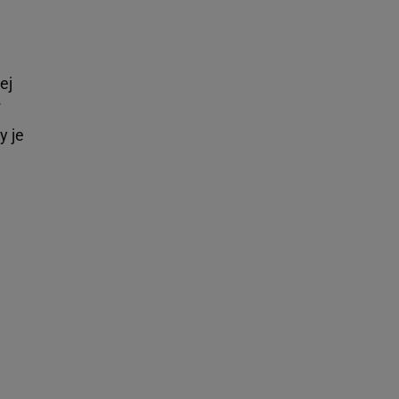
ej
W
y je