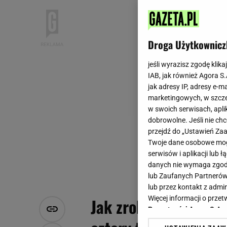
Droga Użytkownicz
jeśli wyrazisz zgodę klika
IAB, jak również Agora S
jak adresy IP, adresy e-m
marketingowych, w szcze
w swoich serwisach, aplik
dobrowolne. Jeśli nie ch
przejdź do „Ustawień Z
Twoje dane osobowe mogą
serwisów i aplikacji lub
danych nie wymaga zgody 
lub Zaufanych Partnerów
lub przez kontakt z admi
Więcej informacji o prz
Jak zrobić idealne k
Prywatności Agora S.A.