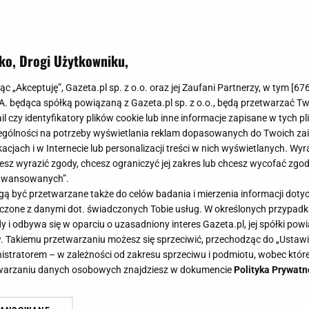
ko, Drogi Użytkowniku,
jąc „Akceptuję”, Gazeta.pl sp. z o.o. oraz jej Zaufani Partnerzy, w tym [
67
.A. będąca spółką powiązaną z Gazeta.pl sp. z o.o., będą przetwarzać T
ail czy identyfikatory plików cookie lub inne informacje zapisane w tych p
gólności na potrzeby wyświetlania reklam dopasowanych do Twoich zain
acjach i w Internecie lub personalizacji treści w nich wyświetlanych. Wyr
cesz wyrazić zgody, chcesz ograniczyć jej zakres lub chcesz wycofać zgo
aawansowanych”.
 być przetwarzane także do celów badania i mierzenia informacji dot
 łączone z danymi dot. świadczonych Tobie usług. W określonych przypad
i odbywa się w oparciu o uzasadniony interes Gazeta.pl, jej spółki powi
. Takiemu przetwarzaniu możesz się sprzeciwić, przechodząc do „Ust
nistratorem – w zależności od zakresu sprzeciwu i podmiotu, wobec które
etwarzaniu danych osobowych znajdziesz w dokumencie
Polityka Prywatn
luski śląskie? Wystarczą zaledwie