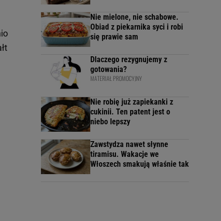
Nie mielone, nie schabowe.
Obiad z piekarnika syci i robi
io
się prawie sam
łt
Dlaczego rezygnujemy z
gotowania?
MATERIAŁ PROMOCYJNY
Nie robię już zapiekanki z
cukinii. Ten patent jest o
niebo lepszy
Zawstydza nawet słynne
tiramisu. Wakacje we
Włoszech smakują właśnie tak