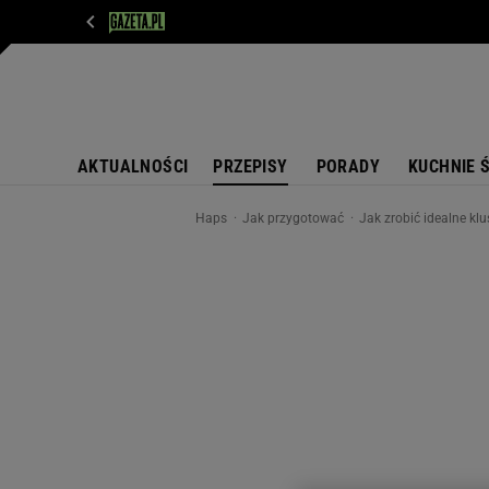
WIADOMOŚCI
NEXT
SPORT
PLOTEK
D
AKTUALNOŚCI
PRZEPISY
PORADY
KUCHNIE 
Haps
Jak przygotować
Jak zrobić idealne klu