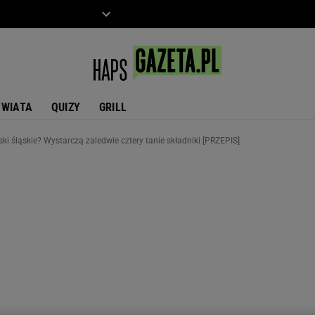
ZIECKO
MOTO
ŚWIATA
QUIZY
GRILL
ski śląskie? Wystarczą zaledwie cztery tanie składniki [PRZEPIS]