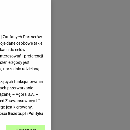
6
] Zaufanych Partnerów
woje dane osobowe takie
likach do celów
teresowań i preferencji
ażenie zgody jest
dę uprzednio udzieloną
yczących funkcjonowania
kach przetwarzanie
ązanej – Agora S.A. –
awień Zaawansowanych”
go jest kierowany.
ości Gazeta.pl
i
Polityka