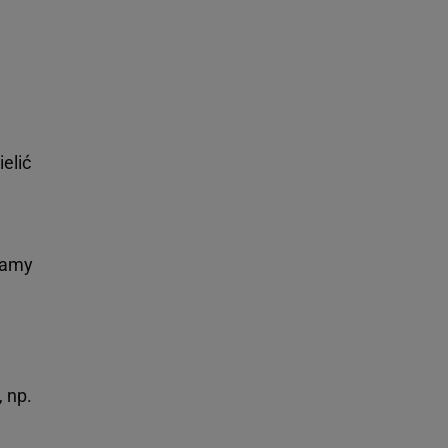
elić
tamy
 np.