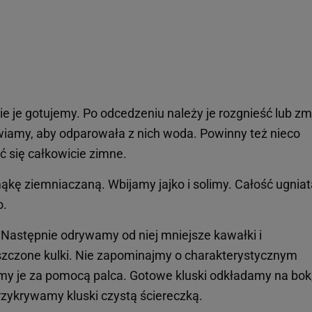
e je gotujemy. Po odcedzeniu należy je rozgnieść lub zmi
iamy, aby odparowała z nich woda. Powinny też nieco
ić się całkowicie zimne.
ąkę ziemniaczaną. Wbijamy jajko i solimy. Całość ugnia
o.
 Następnie odrywamy od niej mniejsze kawałki i
aszczone kulki. Nie zapominajmy o charakterystycznym
bimy je za pomocą palca. Gotowe kluski odkładamy na bok,
rzykrywamy kluski czystą ściereczką.