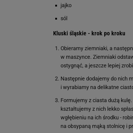
jajko
sól
Kluski śląskie - krok po kroku
Obieramy ziemniaki, a następni
w maszynce. Ziemniaki odstaw
ostygnąć, a jeszcze lepiej zrob
Następnie dodajemy do nich m
i wyrabiamy na delikatne ciast
Formujemy z ciasta dużą kulę.
kształtujemy z nich lekko spł
wgłębieniu na ich środku - ro
na obsypaną mąką stolnicę i p