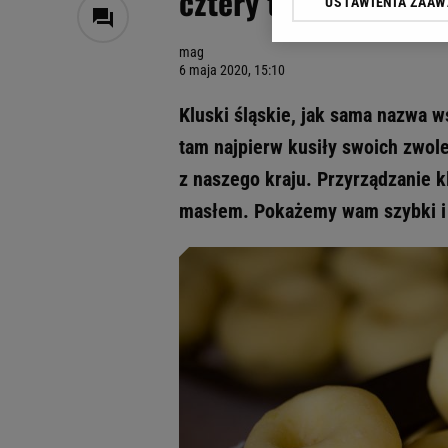
cztery tanie składni
USTAWIENIA ZAA
Klikając „Akceptuję” wyra
Zaufanych Partnerów i A
mag
dotyczące plików cookie,
6 maja 2020, 15:10
odnośnik „Ustawienia pr
plików cookie możliwa je
Kluski śląskie, jak sama nazwa w
My, nasi Zaufani Partne
tam najpierw kusiły swoich zwole
Użycie dokładnych danych
z naszego kraju. Przyrządzanie kl
Przechowywanie informacji
badnie odbiorców i uleps
masłem. Pokażemy wam szybki i ł