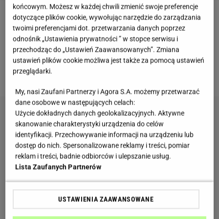
końcowym. Możesz w każdej chwili zmienić swoje preferencje
dotyczące plików cookie, wywołując narzędzie do zarządzania
Czekoladowa chmura z truskawkami - składniki,
twoimi preferencjami dot. przetwarzania danych poprzez
przygotowanie
odnośnik „Ustawienia prywatności ” w stopce serwisu i
przechodząc do „Ustawień Zaawansowanych”. Zmiana
Do przygotowania
ciasta czekoladowego
będziesz
ustawień plików cookie możliwa jest także za pomocą ustawień
przeglądarki.
potrzebować:
My, nasi Zaufani Partnerzy i Agora S.A. możemy przetwarzać
dane osobowe w następujących celach:
Użycie dokładnych danych geolokalizacyjnych. Aktywne
skanowanie charakterystyki urządzenia do celów
identyfikacji. Przechowywanie informacji na urządzeniu lub
dostęp do nich. Spersonalizowane reklamy i treści, pomiar
reklam i treści, badnie odbiorców i ulepszanie usług.
Lista Zaufanych Partnerów
USTAWIENIA ZAAWANSOWANE