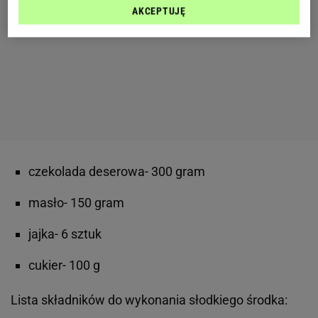
AKCEPTUJĘ
czekolada deserowa- 300 gram
masło- 150 gram
jajka- 6 sztuk
cukier- 100 g
Lista składników do wykonania słodkiego środka: