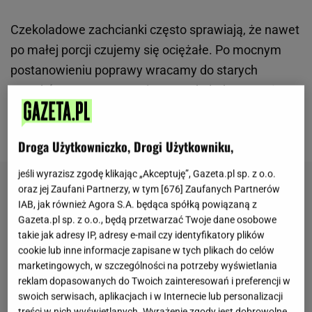
Czekoladowe zachcianki często sprawiają, że nawet
po małej porcji czujemy się ociężałe. Po mocnym
postanowieniu poprawy wracamy do starych
nawyków. Tymczasem ciasto czekoladowe może
być lekkie jak chmurka. Poniżej znajdziesz słodką
instrukcję do krainy zapomnienia.
Droga Użytkowniczko, Drogi Użytkowniku,
jeśli wyrazisz zgodę klikając „Akceptuję”, Gazeta.pl sp. z o.o.
oraz jej Zaufani Partnerzy, w tym [
676
] Zaufanych Partnerów
IAB, jak również Agora S.A. będąca spółką powiązaną z
Gazeta.pl sp. z o.o., będą przetwarzać Twoje dane osobowe
takie jak adresy IP, adresy e-mail czy identyfikatory plików
cookie lub inne informacje zapisane w tych plikach do celów
marketingowych, w szczególności na potrzeby wyświetlania
reklam dopasowanych do Twoich zainteresowań i preferencji w
swoich serwisach, aplikacjach i w Internecie lub personalizacji
treści w nich wyświetlanych. Wyrażenie zgody jest dobrowolne.