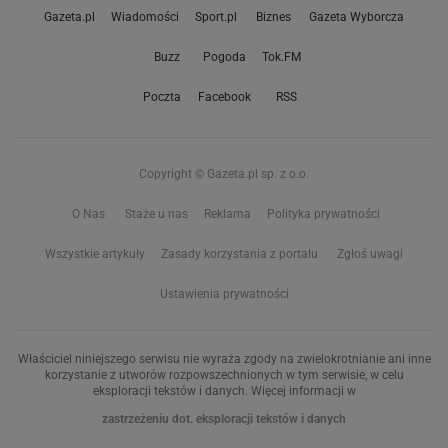
Gazeta.pl
Wiadomości
Sport.pl
Biznes
Gazeta Wyborcza
Buzz
Pogoda
Tok.FM
Poczta
Facebook
RSS
Copyright © Gazeta.pl sp. z o.o.
O Nas
Staże u nas
Reklama
Polityka prywatności
Wszystkie artykuły
Zasady korzystania z portalu
Zgłoś uwagi
Ustawienia prywatności
Właściciel niniejszego serwisu nie wyraża zgody na zwielokrotnianie ani inne
korzystanie z utworów rozpowszechnionych w tym serwisie, w celu
eksploracji tekstów i danych. Więcej informacji w
zastrzeżeniu dot. eksploracji tekstów i danych