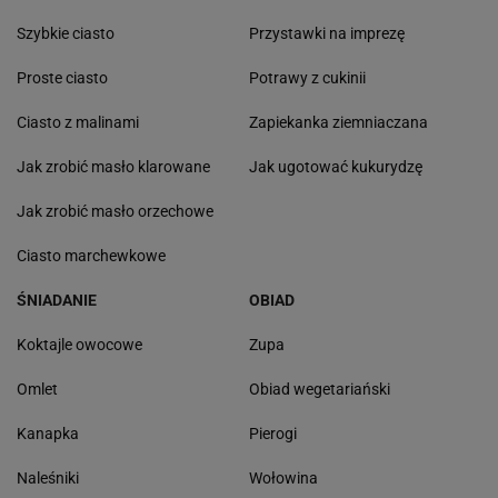
Szybkie ciasto
Przystawki na imprezę
Proste ciasto
Potrawy z cukinii
Ciasto z malinami
Zapiekanka ziemniaczana
Jak zrobić masło klarowane
Jak ugotować kukurydzę
Jak zrobić masło orzechowe
Ciasto marchewkowe
ŚNIADANIE
OBIAD
Koktajle owocowe
Zupa
Omlet
Obiad wegetariański
Kanapka
Pierogi
Naleśniki
Wołowina