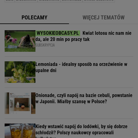
POLECAMY
WIĘCEJ TEMATÓW
Kwiat lotosu nic nam nie
da, ale 20 min po pracy tak
SUBSKRYPCJA
Lemoniada - idealny sposób na orzeźwienie w
upalne dni
Onionade, czyli napój na bazie cebuli, powstanie
w Japonii. Miałby szansę w Polsce?
Kiedy wstawić napój do lodówki, by się dobrze
schłodził? Polscy naukowcy opracowali