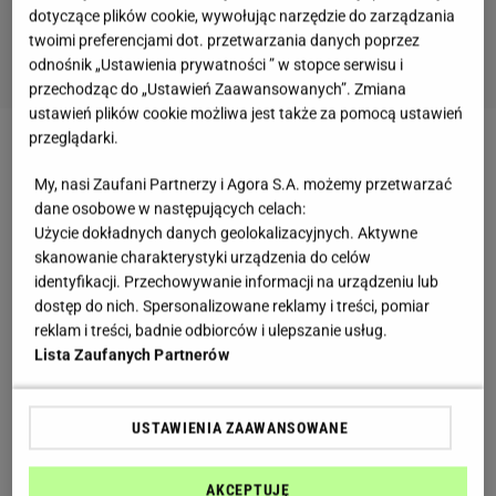
dotyczące plików cookie, wywołując narzędzie do zarządzania
twoimi preferencjami dot. przetwarzania danych poprzez
odnośnik „Ustawienia prywatności ” w stopce serwisu i
przechodząc do „Ustawień Zaawansowanych”. Zmiana
ustawień plików cookie możliwa jest także za pomocą ustawień
przeglądarki.
Lemoniada brzoskwiniowa – przepis
My, nasi Zaufani Partnerzy i Agora S.A. możemy przetwarzać
dane osobowe w następujących celach:
Składniki:
Użycie dokładnych danych geolokalizacyjnych. Aktywne
skanowanie charakterystyki urządzenia do celów
3 szklanki cukru,
identyfikacji. Przechowywanie informacji na urządzeniu lub
dostęp do nich. Spersonalizowane reklamy i treści, pomiar
8 szklanek wody,
reklam i treści, badnie odbiorców i ulepszanie usług.
Lista Zaufanych Partnerów
10 dojrzałych brzoskwiń,
szklanka świeżo wyciśniętego soku z cytryny
USTAWIENIA ZAAWANSOWANE
Lemoniada brzoskwiniowa – sposób przygotowania
AKCEPTUJĘ