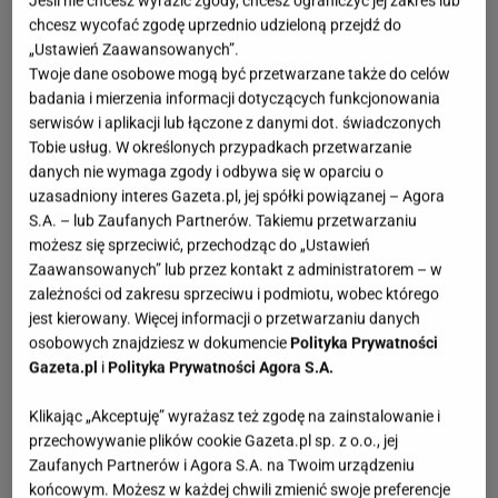
Jeśli nie chcesz wyrazić zgody, chcesz ograniczyć jej zakres lub
chcesz wycofać zgodę uprzednio udzieloną przejdź do
„Ustawień Zaawansowanych”.
Twoje dane osobowe mogą być przetwarzane także do celów
badania i mierzenia informacji dotyczących funkcjonowania
serwisów i aplikacji lub łączone z danymi dot. świadczonych
Tobie usług. W określonych przypadkach przetwarzanie
danych nie wymaga zgody i odbywa się w oparciu o
uzasadniony interes Gazeta.pl, jej spółki powiązanej – Agora
S.A. – lub Zaufanych Partnerów. Takiemu przetwarzaniu
możesz się sprzeciwić, przechodząc do „Ustawień
Zaawansowanych” lub przez kontakt z administratorem – w
zależności od zakresu sprzeciwu i podmiotu, wobec którego
jest kierowany. Więcej informacji o przetwarzaniu danych
osobowych znajdziesz w dokumencie
Polityka Prywatności
Gazeta.pl
i
Polityka Prywatności Agora S.A.
Klikając „Akceptuję” wyrażasz też zgodę na zainstalowanie i
przechowywanie plików cookie Gazeta.pl sp. z o.o., jej
Zaufanych Partnerów i Agora S.A. na Twoim urządzeniu
końcowym. Możesz w każdej chwili zmienić swoje preferencje