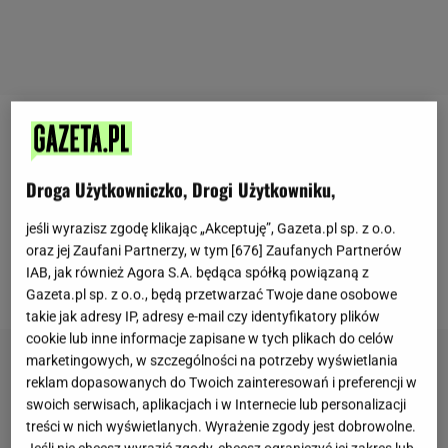
Gdy macie ochotę na słodki, orzeźwiający napój,
wcale nie musicie sięgać po gazowane napoje ze
Droga Użytkowniczko, Drogi Użytkowniku,
sklepu. Domowa lemoniada brzoskwiniowa jest co
najmniej tak samo smaczna, a na dodatek nie
jeśli wyrazisz zgodę klikając „Akceptuję”, Gazeta.pl sp. z o.o.
oraz jej Zaufani Partnerzy, w tym [
676
] Zaufanych Partnerów
zawiera sztucznych barwików i innych dodatków.
IAB, jak również Agora S.A. będąca spółką powiązaną z
Jak zrobić lemoniadę brzoskwiniową? Sprawdźcie.
Gazeta.pl sp. z o.o., będą przetwarzać Twoje dane osobowe
takie jak adresy IP, adresy e-mail czy identyfikatory plików
cookie lub inne informacje zapisane w tych plikach do celów
marketingowych, w szczególności na potrzeby wyświetlania
reklam dopasowanych do Twoich zainteresowań i preferencji w
swoich serwisach, aplikacjach i w Internecie lub personalizacji
treści w nich wyświetlanych. Wyrażenie zgody jest dobrowolne.