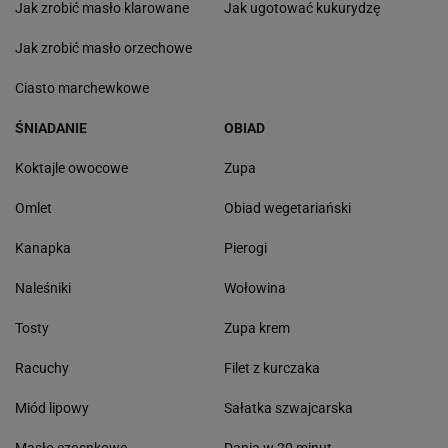
Jak zrobić masło klarowane
Jak ugotować kukurydzę
Jak zrobić masło orzechowe
Ciasto marchewkowe
ŚNIADANIE
OBIAD
Koktajle owocowe
Zupa
Omlet
Obiad wegetariański
Kanapka
Pierogi
Naleśniki
Wołowina
Tosty
Zupa krem
Racuchy
Filet z kurczaka
Miód lipowy
Sałatka szwajcarska