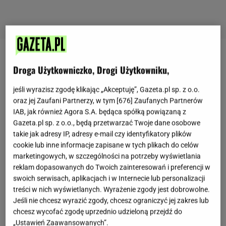
Fit przekąski dla dzieci
Droga Użytkowniczko, Drogi Użytkowniku,
Fit przekąski wbrew pozorom są bardzo ważne,
jeśli wyrazisz zgodę klikając „Akceptuję”, Gazeta.pl sp. z o.o.
oraz jej Zaufani Partnerzy, w tym [
676
] Zaufanych Partnerów
złota zasada odżywiania mówi o tym, że w ciągu
IAB, jak również Agora S.A. będąca spółką powiązaną z
dnia powinno się spożywać pięć posiłków.
Gazeta.pl sp. z o.o., będą przetwarzać Twoje dane osobowe
Tymczasem pomiędzy śniadaniem, obiadem i
takie jak adresy IP, adresy e-mail czy identyfikatory plików
cookie lub inne informacje zapisane w tych plikach do celów
kolacją potrafimy zjeść znacznie więcej, niż nam się
marketingowych, w szczególności na potrzeby wyświetlania
wydaje. Ta sama zasada dotyczy też dzieci, które
reklam dopasowanych do Twoich zainteresowań i preferencji w
nie tylko bacznie obserwują rodziców, ale też same
swoich serwisach, aplikacjach i w Internecie lub personalizacji
bardzo szybko uzależniają się od cukru. Z dalszej
treści w nich wyświetlanych. Wyrażenie zgody jest dobrowolne.
Jeśli nie chcesz wyrazić zgody, chcesz ograniczyć jej zakres lub
części artykułu dowiesz się co podać dzieciom
chcesz wycofać zgodę uprzednio udzieloną przejdź do
zamiast chipsów lub czekolady.
„Ustawień Zaawansowanych”.