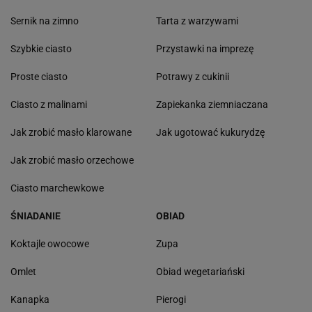
Sernik na zimno
Tarta z warzywami
Szybkie ciasto
Przystawki na imprezę
Proste ciasto
Potrawy z cukinii
Ciasto z malinami
Zapiekanka ziemniaczana
Jak zrobić masło klarowane
Jak ugotować kukurydzę
Jak zrobić masło orzechowe
Ciasto marchewkowe
ŚNIADANIE
OBIAD
Koktajle owocowe
Zupa
Omlet
Obiad wegetariański
Kanapka
Pierogi