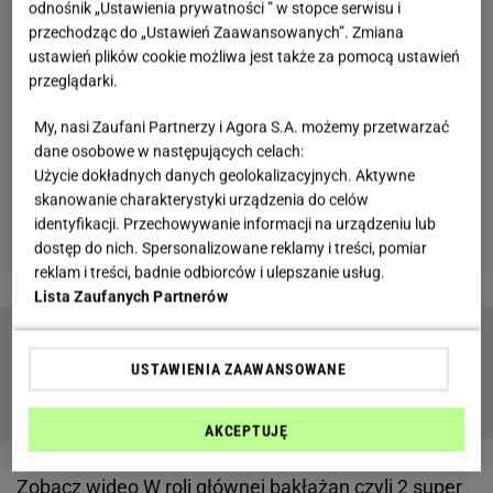
odnośnik „Ustawienia prywatności ” w stopce serwisu i
przechodząc do „Ustawień Zaawansowanych”. Zmiana
ustawień plików cookie możliwa jest także za pomocą ustawień
przeglądarki.
My, nasi Zaufani Partnerzy i Agora S.A. możemy przetwarzać
dane osobowe w następujących celach:
Użycie dokładnych danych geolokalizacyjnych. Aktywne
skanowanie charakterystyki urządzenia do celów
identyfikacji. Przechowywanie informacji na urządzeniu lub
dostęp do nich. Spersonalizowane reklamy i treści, pomiar
reklam i treści, badnie odbiorców i ulepszanie usług.
Lista Zaufanych Partnerów
Wiosenne kanapki dla dzieci- jak przekonać
USTAWIENIA ZAAWANSOWANE
najmłodszych do jedzenia warzyw?
AKCEPTUJĘ
Zobacz wideo
W roli głównej bakłażan czyli 2 super