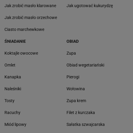
Jak zrobić masło klarowane
Jak ugotować kukurydzę
Jak zrobić masło orzechowe
Ciasto marchewkowe
ŚNIADANIE
OBIAD
Koktajle owocowe
Zupa
Omlet
Obiad wegetariański
Kanapka
Pierogi
Naleśniki
Wołowina
Tosty
Zupa krem
Racuchy
Filet z kurczaka
Miód lipowy
Sałatka szwajcarska