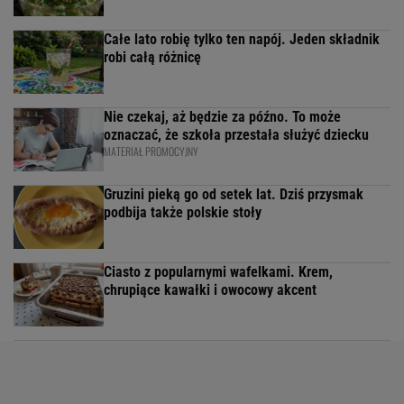
Całe lato robię tylko ten napój. Jeden składnik
robi całą różnicę
Nie czekaj, aż będzie za późno. To może
oznaczać, że szkoła przestała służyć dziecku
MATERIAŁ PROMOCYJNY
Gruzini pieką go od setek lat. Dziś przysmak
podbija także polskie stoły
Ciasto z popularnymi wafelkami. Krem,
chrupiące kawałki i owocowy akcent