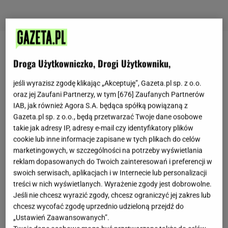
Zupa szczawiowa przepis babci
Droga Użytkowniczko, Drogi Użytkowniku,
Zupa szczawiowa przepis babci. Składniki:
jeśli wyrazisz zgodę klikając „Akceptuję”, Gazeta.pl sp. z o.o.
oraz jej Zaufani Partnerzy, w tym [
676
] Zaufanych Partnerów
bulion warzywny lub drobiowy,
IAB, jak również Agora S.A. będąca spółką powiązaną z
Gazeta.pl sp. z o.o., będą przetwarzać Twoje dane osobowe
1 cebula,
takie jak adresy IP, adresy e-mail czy identyfikatory plików
cookie lub inne informacje zapisane w tych plikach do celów
2 marchewki,
marketingowych, w szczególności na potrzeby wyświetlania
reklam dopasowanych do Twoich zainteresowań i preferencji w
1 pietruszka
swoich serwisach, aplikacjach i w Internecie lub personalizacji
treści w nich wyświetlanych. Wyrażenie zgody jest dobrowolne.
2 listki laurowe,
Jeśli nie chcesz wyrazić zgody, chcesz ograniczyć jej zakres lub
chcesz wycofać zgodę uprzednio udzieloną przejdź do
2 ziela angielskie,
„Ustawień Zaawansowanych”.