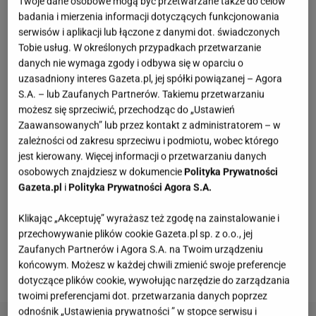
Twoje dane osobowe mogą być przetwarzane także do celów
400 g szczawiu,
badania i mierzenia informacji dotyczących funkcjonowania
serwisów i aplikacji lub łączone z danymi dot. świadczonych
opakowanie śmietany 18 lub 12 proc.
Tobie usług. W określonych przypadkach przetwarzanie
danych nie wymaga zgody i odbywa się w oparciu o
uzasadniony interes Gazeta.pl, jej spółki powiązanej – Agora
Zupa szczawiowa przepis babci. Przygotowanie:
S.A. – lub Zaufanych Partnerów. Takiemu przetwarzaniu
możesz się sprzeciwić, przechodząc do „Ustawień
Zaawansowanych” lub przez kontakt z administratorem – w
Pokrój drobno cebulę i podsmaż na oliwie w dużym
zależności od zakresu sprzeciwu i podmiotu, wobec którego
garnku. Dodaj bulion. Następnie całość zagotuj.
jest kierowany. Więcej informacji o przetwarzaniu danych
Dodaj w międzyczasie pokrojoną w kostkę lub startą
osobowych znajdziesz w dokumencie
Polityka Prywatności
na tarce marchewkę oraz pietruszkę. Dołóż listki
Gazeta.pl
i
Polityka Prywatności Agora S.A.
laurowe, ziele angielskie oraz szczaw pokrojony
Klikając „Akceptuję” wyrażasz też zgodę na zainstalowanie i
drobno. Gotuj na wolnym ogniu przez godzinę. Gdy
przechowywanie plików cookie Gazeta.pl sp. z o.o., jej
warzywa będą miękkie, wyłącz gaz. Zapraw zupę
Zaufanych Partnerów i Agora S.A. na Twoim urządzeniu
końcowym. Możesz w każdej chwili zmienić swoje preferencje
szczawiową śmietaną.
dotyczące plików cookie, wywołując narzędzie do zarządzania
twoimi preferencjami dot. przetwarzania danych poprzez
odnośnik „Ustawienia prywatności ” w stopce serwisu i