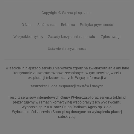
Copyright © Gazeta.pl sp. z o.o.
O Nas
Staże u nas
Reklama
Polityka prywatności
Wszystkie artykuły
Zasady korzystania z portalu
Zgłoś uwagi
Ustawienia prywatności
Właściciel niniejszego serwisu nie wyraża zgody na zwielokrotnianie ani inne
korzystanie z utworów rozpowszechnionych w tym serwisie, w celu
eksploracji tekstów i danych. Więcej informacji w
zastrzeżeniu dot. eksploracji tekstów i danych
Treści z
serwisów internetowych Grupy Wyborcza.pl
oraz serwisu tokfm.pl
prezentujemy w ramach komercyjnej współpracy z ich wydawcami:
Wyborcza sp. z o.o. oraz Grupą Radiową Agory sp. z o.o.
Wybrane treści z serwisu Sport.pl są dostępne po wykupieniu płatnej
subskrypcji