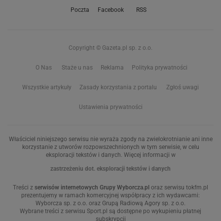
Poczta
Facebook
RSS
Copyright © Gazeta.pl sp. z o.o.
O Nas
Staże u nas
Reklama
Polityka prywatności
Wszystkie artykuły
Zasady korzystania z portalu
Zgłoś uwagi
Ustawienia prywatności
Właściciel niniejszego serwisu nie wyraża zgody na zwielokrotnianie ani inne
korzystanie z utworów rozpowszechnionych w tym serwisie, w celu
eksploracji tekstów i danych. Więcej informacji w
zastrzeżeniu dot. eksploracji tekstów i danych
Treści z
serwisów internetowych Grupy Wyborcza.pl
oraz serwisu tokfm.pl
prezentujemy w ramach komercyjnej współpracy z ich wydawcami:
Wyborcza sp. z o.o. oraz Grupą Radiową Agory sp. z o.o.
Wybrane treści z serwisu Sport.pl są dostępne po wykupieniu płatnej
subskrypcji