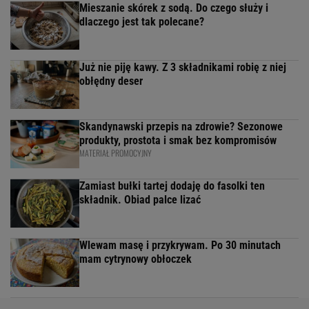
Mieszanie skórek z sodą. Do czego służy i
dlaczego jest tak polecane?
Już nie piję kawy. Z 3 składnikami robię z niej
obłędny deser
Skandynawski przepis na zdrowie? Sezonowe
produkty, prostota i smak bez kompromisów
MATERIAŁ PROMOCYJNY
Zamiast bułki tartej dodaję do fasolki ten
składnik. Obiad palce lizać
Wlewam masę i przykrywam. Po 30 minutach
mam cytrynowy obłoczek