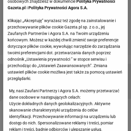
osobowych znajdziesz w dokumencie
Polityka Prywatności
Gazeta.pl
i
Polityka Prywatności Agora S.A.
Klikając „Akceptuję” wyrażasz też zgodę na zainstalowanie i
przechowywanie plików cookie Gazeta.pl sp. z o.o., jej
Zaufanych Partnerów i Agora S.A. na Twoim urządzeniu
końcowym. Możesz w każdej chwili zmienić swoje preferencje
dotyczące plików cookie, wywołując narzędzie do zarządzania
twoimi preferencjami dot. przetwarzania danych poprzez
odnośnik „Ustawienia prywatności ” w stopce serwisu i
przechodząc do „Ustawień Zaawansowanych”. Zmiana
ustawień plików cookie możliwa jest także za pomocą ustawień
Tarta z jabłkami. Sposób na prosty i pyszny
przeglądarki.
deser
My, nasi Zaufani Partnerzy i Agora S.A. możemy przetwarzać
dane osobowe w następujących celach:
Użycie dokładnych danych geolokalizacyjnych. Aktywne
skanowanie charakterystyki urządzenia do celów
Tarta z truskawkami i mascarpone - przepis
identyfikacji. Przechowywanie informacji na urządzeniu lub
dostęp do nich. Spersonalizowane reklamy i treści, pomiar
Serek
mascarpone
to fantastyczna baza do
reklam i treści, badnie odbiorców i ulepszanie usług.