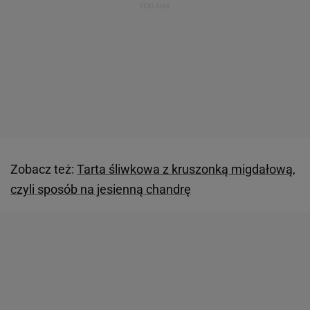
Zobacz też:
Tarta śliwkowa z kruszonką migdałową,
czyli sposób na jesienną chandrę