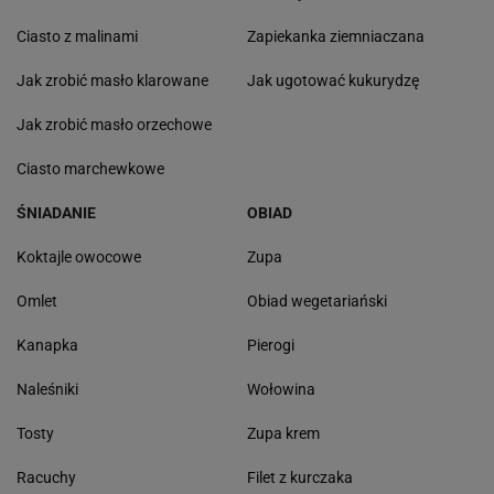
Ciasto z malinami
Zapiekanka ziemniaczana
Jak zrobić masło klarowane
Jak ugotować kukurydzę
Jak zrobić masło orzechowe
Ciasto marchewkowe
ŚNIADANIE
OBIAD
Koktajle owocowe
Zupa
Omlet
Obiad wegetariański
Kanapka
Pierogi
Naleśniki
Wołowina
Tosty
Zupa krem
Racuchy
Filet z kurczaka