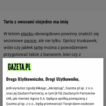
Tarta z owocami niejedno ma imię
W letnim
placku
obowiązkowo powinny znaleźć się
sezonowe
owoce
, ale nie tylko. Oprócz truskawek,
wiśni czy jabłek
tartę
można z powodzeniem
przygotować także z bananem, kiwi czy z
ananasem. Ogranicza nas tylko wyobraźnia, tarta z
owocami plus pyszne dodatki skutecznie poprawią
nam humor nawet w największy upał. Poniżej
Droga Użytkowniczko, Drogi Użytkowniku,
prezentujemy prawdziwą klasykę gatunku.
Tarta
truskawkowa nie ma sobie równych.
jeśli wyrazisz zgodę klikając „Akceptuję”, Gazeta.pl sp. z o.o.
oraz jej Zaufani Partnerzy, w tym [
676
] Zaufanych Partnerów
IAB, jak również Agora S.A. będąca spółką powiązaną z
Gazeta.pl sp. z o.o., będą przetwarzać Twoje dane osobowe