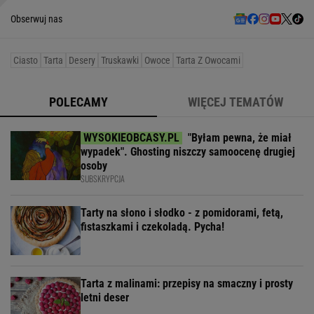
Obserwuj nas
Ciasto
Tarta
Desery
Truskawki
Owoce
Tarta Z Owocami
POLECAMY
WIĘCEJ TEMATÓW
"Byłam pewna, że miał
wypadek". Ghosting niszczy samoocenę drugiej
osoby
SUBSKRYPCJA
Tarty na słono i słodko - z pomidorami, fetą,
fistaszkami i czekoladą. Pycha!
Tarta z malinami: przepisy na smaczny i prosty
letni deser