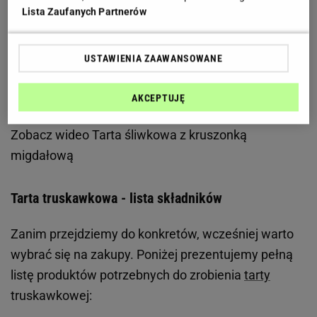
wypieków, idealnie współgra z każdym dodatkiem i
Lista Zaufanych Partnerów
jest bardzo aksamitny, co znaczenie ułatwia
aplikację.
Tartę
z truskawkami i mascarpone
USTAWIENIA ZAAWANSOWANE
przygotujesz szybko i na pewno się uda. Szczegóły
poniżej.
AKCEPTUJĘ
Zobacz wideo
Tarta śliwkowa z kruszonką
migdałową
Tarta truskawkowa - lista składników
Zanim przejdziemy do konkretów, wcześniej warto
wybrać się na zakupy. Poniżej prezentujemy pełną
listę produktów potrzebnych do zrobienia
tarty
truskawkowej: