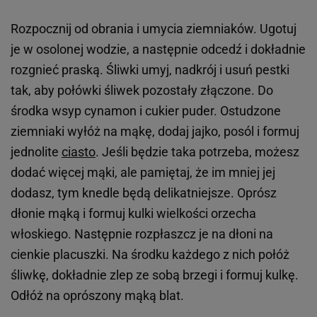
Rozpocznij od obrania i umycia ziemniaków. Ugotuj
je w osolonej wodzie, a następnie odcedź i dokładnie
rozgnieć praską. Śliwki umyj, nadkrój i usuń pestki
tak, aby połówki śliwek pozostały złączone. Do
środka wsyp cynamon i cukier puder. Ostudzone
ziemniaki wyłóż na mąkę, dodaj jajko, posól i formuj
jednolite
ciasto
. Jeśli będzie taka potrzeba, możesz
dodać więcej mąki, ale pamiętaj, że im mniej jej
dodasz, tym knedle będą delikatniejsze. Oprósz
dłonie mąką i formuj kulki wielkości orzecha
włoskiego. Następnie rozpłaszcz je na dłoni na
cienkie placuszki. Na środku każdego z nich połóż
śliwkę, dokładnie zlep ze sobą brzegi i formuj kulkę.
Odłóż na oprószony mąką blat.