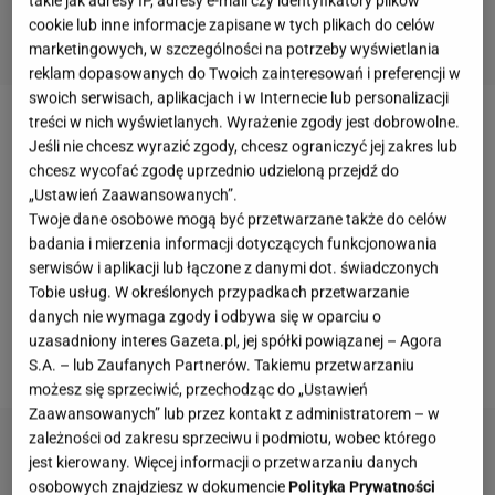
takie jak adresy IP, adresy e-mail czy identyfikatory plików
cookie lub inne informacje zapisane w tych plikach do celów
marketingowych, w szczególności na potrzeby wyświetlania
reklam dopasowanych do Twoich zainteresowań i preferencji w
swoich serwisach, aplikacjach i w Internecie lub personalizacji
treści w nich wyświetlanych. Wyrażenie zgody jest dobrowolne.
Sezon na śliwki otwiera przed nami miliony
Jeśli nie chcesz wyrazić zgody, chcesz ograniczyć jej zakres lub
kulinarnych możliwości.
Ciasta
,
drożdżówki
, lody,
chcesz wycofać zgodę uprzednio udzieloną przejdź do
„Ustawień Zaawansowanych”.
pierogi – pomysłów na ich wykorzystanie mamy pod
Twoje dane osobowe mogą być przetwarzane także do celów
dostatkiem. Dziś przychodzimy do was ze
badania i mierzenia informacji dotyczących funkcjonowania
wspomnieniem z dzieciństwa. Rozpływające się w
serwisów i aplikacji lub łączone z danymi dot. świadczonych
Tobie usług. W określonych przypadkach przetwarzanie
ustach knedle ze śliwkami, podane w towarzystwie
danych nie wymaga zgody i odbywa się w oparciu o
słodkiej śmietany i cynamonu to jedno z ulubionych
uzasadniony interes Gazeta.pl, jej spółki powiązanej – Agora
dań wszystkich urwisów. Jak je przygotować?
S.A. – lub Zaufanych Partnerów. Takiemu przetwarzaniu
możesz się sprzeciwić, przechodząc do „Ustawień
Zaawansowanych” lub przez kontakt z administratorem – w
zależności od zakresu sprzeciwu i podmiotu, wobec którego
jest kierowany. Więcej informacji o przetwarzaniu danych
osobowych znajdziesz w dokumencie
Polityka Prywatności