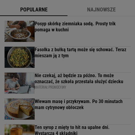
POPULARNE
NAJNOWSZE
Posyp skórkę ziemniaka sodą. Prosty trik
pomaga w kuchni
Fasolka z bułką tartą może się schować. Teraz
mieszam ją z tym
Nie czekaj, aż będzie za późno. To może
oznaczać, że szkoła przestała służyć dziecku
MATERIAŁ PROMOCYJNY
Wlewam masę i przykrywam. Po 30 minutach
mam cytrynowy obłoczek
Ten syrop z mięty to hit na upalne dni.
Wystarczą 4 składniki