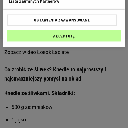
Lista Zaufanych Partnerów
USTAWIENIA ZAAWANSOWANE
AKCEPTUJĘ
Zobacz wideo
Łosoś Łaciate
Co zrobić ze śliwek? Knedle to najprostszy i
najsmaczniejszy pomysł na obiad
Knedle ze śliwkami. Składniki:
500 g ziemniaków
1 jajko