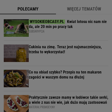
POLECAMY
WIĘCEJ TEMATÓW
Kwiat lotosu nic nam nie
da, ale 20 min po pracy tak
SUBSKRYPCJA
Cukinia na zimę. Teraz jest najsmaczniejsza,
trzeba to wykorzystać!
Co na obiad szybko? Przepis na ten makaron
zagości w waszym domu na dłużej
Praktycznie zawsze mamy w lodówce takie serki,
a wiele z nas nie wie, jak dużo mają zastosowań
MATERIAŁ PROMOCYJNY