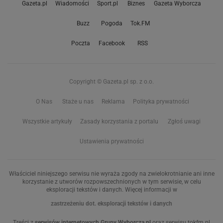
Gazeta.pl
Wiadomości
Sport.pl
Biznes
Gazeta Wyborcza
Buzz
Pogoda
Tok.FM
Poczta
Facebook
RSS
Copyright © Gazeta.pl sp. z o.o.
O Nas
Staże u nas
Reklama
Polityka prywatności
Wszystkie artykuły
Zasady korzystania z portalu
Zgłoś uwagi
Ustawienia prywatności
Właściciel niniejszego serwisu nie wyraża zgody na zwielokrotnianie ani inne
korzystanie z utworów rozpowszechnionych w tym serwisie, w celu
eksploracji tekstów i danych. Więcej informacji w
zastrzeżeniu dot. eksploracji tekstów i danych
Treści z
serwisów internetowych Grupy Wyborcza.pl
oraz serwisu tokfm.pl