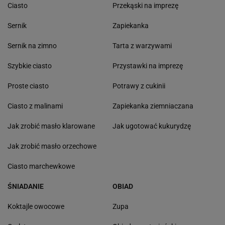
Ciasto
Przekąski na imprezę
Sernik
Zapiekanka
Sernik na zimno
Tarta z warzywami
Szybkie ciasto
Przystawki na imprezę
Proste ciasto
Potrawy z cukinii
Ciasto z malinami
Zapiekanka ziemniaczana
Jak zrobić masło klarowane
Jak ugotować kukurydzę
Jak zrobić masło orzechowe
Ciasto marchewkowe
ŚNIADANIE
OBIAD
Koktajle owocowe
Zupa