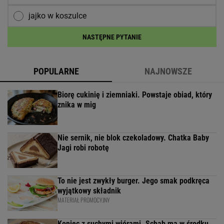
jajko w koszulce
NASTĘPNE PYTANIE
POPULARNE
NAJNOWSZE
Biorę cukinię i ziemniaki. Powstaje obiad, który
znika w mig
Nie sernik, nie blok czekoladowy. Chatka Baby
Jagi robi robotę
To nie jest zwykły burger. Jego smak podkręca
wyjątkowy składnik
MATERIAŁ PROMOCYJNY
Koniec z suchymi wiórami. Schab ma w środku