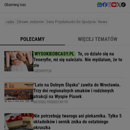
Obserwuj nas
Jajka
Zdrowe Jedzenie
Data Przydatności Do Spożycia
News
POLECAMY
WIĘCEJ TEMATÓW
To, co działo się na
Teneryfie, mi się należało. Nie myślałam, że to
złe
SUBSKRYPCJA
"Lato na Dolnym Śląsku" zawita do Wrocławia.
Trzy dni regionalnych smaków i rodzinnych
atrakcji na Wyspie Piasek
MATERIAŁ PROMOCYJNY PR
Nie potrzebuję twarogu ani piekarnika. Tylko 5
składników i sernik znika do ostatniego
okruszka