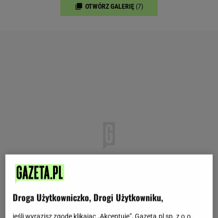
OTWÓRZ GALERIĘ
(7)
Droga Użytkowniczko, Drogi Użytkowniku,
jeśli wyrazisz zgodę klikając „Akceptuję”, Gazeta.pl sp. z o.o.