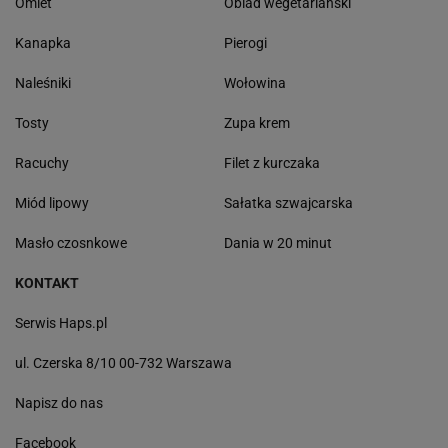
Omlet
Obiad wegetariański
Kanapka
Pierogi
Naleśniki
Wołowina
Tosty
Zupa krem
Racuchy
Filet z kurczaka
Miód lipowy
Sałatka szwajcarska
Masło czosnkowe
Dania w 20 minut
KONTAKT
Serwis Haps.pl
ul. Czerska 8/10 00-732 Warszawa
Napisz do nas
Facebook