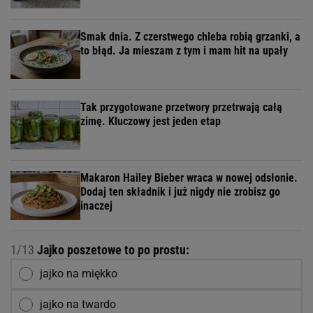
Smak dnia. Z czerstwego chleba robią grzanki, a
to błąd. Ja mieszam z tym i mam hit na upały
Tak przygotowane przetwory przetrwają całą
zimę. Kluczowy jest jeden etap
Makaron Hailey Bieber wraca w nowej odsłonie.
Dodaj ten składnik i już nigdy nie zrobisz go
inaczej
1/13
Jajko poszetowe to po prostu:
jajko na miękko
jajko na twardo