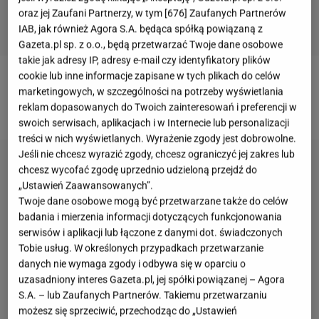
oraz jej Zaufani Partnerzy, w tym [
676
] Zaufanych Partnerów
IAB, jak również Agora S.A. będąca spółką powiązaną z
Gazeta.pl sp. z o.o., będą przetwarzać Twoje dane osobowe
takie jak adresy IP, adresy e-mail czy identyfikatory plików
cookie lub inne informacje zapisane w tych plikach do celów
Więcej kulinarnych porad znajdziecie na stronie
marketingowych, w szczególności na potrzeby wyświetlania
głównej Gazeta.pl.
reklam dopasowanych do Twoich zainteresowań i preferencji w
swoich serwisach, aplikacjach i w Internecie lub personalizacji
treści w nich wyświetlanych. Wyrażenie zgody jest dobrowolne.
Jeśli nie chcesz wyrazić zgody, chcesz ograniczyć jej zakres lub
chcesz wycofać zgodę uprzednio udzieloną przejdź do
„Ustawień Zaawansowanych”.
Twoje dane osobowe mogą być przetwarzane także do celów
badania i mierzenia informacji dotyczących funkcjonowania
serwisów i aplikacji lub łączone z danymi dot. świadczonych
Tobie usług. W określonych przypadkach przetwarzanie
danych nie wymaga zgody i odbywa się w oparciu o
uzasadniony interes Gazeta.pl, jej spółki powiązanej – Agora
S.A. – lub Zaufanych Partnerów. Takiemu przetwarzaniu
możesz się sprzeciwić, przechodząc do „Ustawień