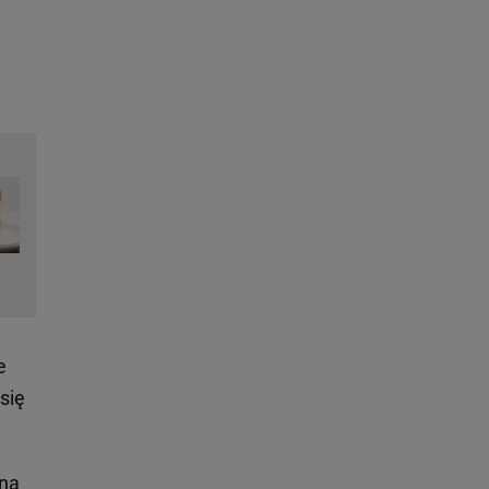
e
się
 na