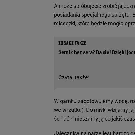
A może spróbujecie zrobić jajeczn
posiadania specjalnego sprzętu. 
miseczki, która będzie mogła oprz
Sernik bez sera? Da się! Dzięki jo
Czytaj także:
W garnku zagotowujemy wodę, na 
we wrzątku). Do miski wbijamy jaj
ścinać - mieszamy ją co jakiś cz
Jajecznica na parze jest bardzo de