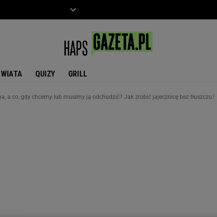
ZIECKO
MOTO
ŚWIATA
QUIZY
GRILL
a, a co, gdy chcemy lub musimy ją odchudzić? Jak zrobić jajecznicę bez tłuszczu?