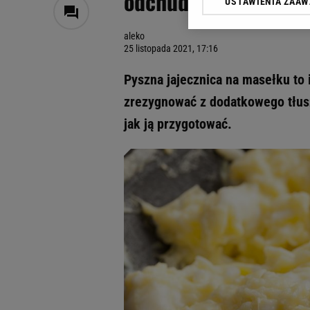
odchudzić? Jak zrobi
USTAWIENIA ZAA
Klikając „Akceptuję” wyra
Zaufanych Partnerów i A
aleko
dotyczące plików cookie,
25 listopada 2021, 17:16
odnośnik „Ustawienia pr
plików cookie możliwa je
Pyszna jajecznica na masełku to 
My, nasi Zaufani Partne
zrezygnować z dodatkowego tłusz
Użycie dokładnych danych
jak ją przygotować.
Przechowywanie informacji
badnie odbiorców i uleps