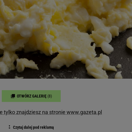
OTWÓRZ GALERIĘ
(8)
ie tylko znajdziesz na stronie www.gazeta.pl