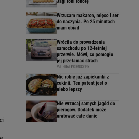
Jagi robi robotę
Wrzucam makaron, mięso i ser
do naczynia. Po 25 minutach
mam obiad
Wróciła do prowadzenia
samochodu po 12-letniej
przerwie. Mówi, co pomogło
jej przełamać strach
MATERIAŁ PROMOCYJNY
Nie robię już zapiekanki z
cukinii. Ten patent jest o
niebo lepszy
Nie wrzucaj samych jagód do
pierogów. Dodatek może
uratować całe danie
ci
ię