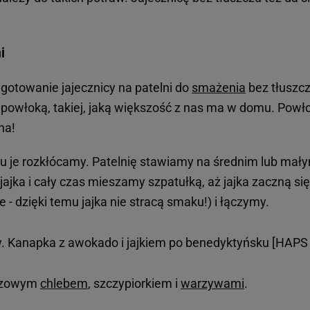
i
otowanie jajecznicy na patelni do
smażenia
bez tłuszcz
 powłoką, takiej, jaką większość z nas ma w domu. Powł
na!
zu je rozkłócamy. Patelnię stawiamy na średnim lub mał
jka i cały czas mieszamy szpatułką, aż jajka zaczną się
 - dzięki temu jajka nie stracą smaku!) i łączymy.
. Kanapka z awokado i jajkiem po benedyktyńsku [HAPS 
razowym
chlebem
, szczypiorkiem i
warzywami
.