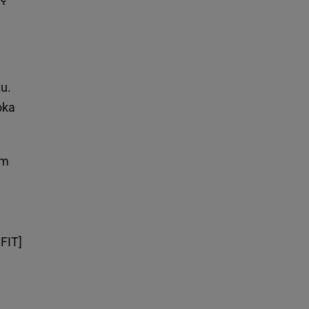
u.
oka
ym
FIT]