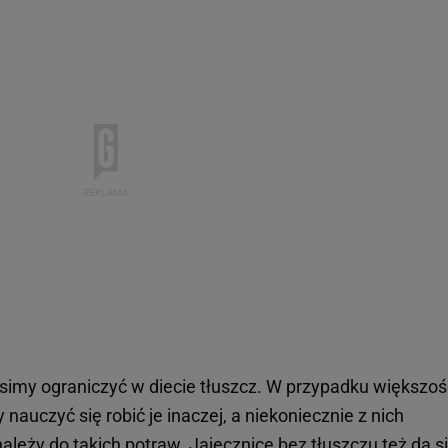
usimy ograniczyć w diecie tłuszcz. W przypadku większoś
uczyć się robić je inaczej, a niekoniecznie z nich
leży do takich potraw. Jajecznicę bez tłuszczu też da s