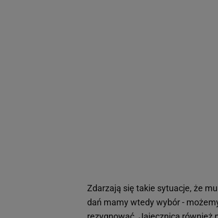
Zdarzają się takie sytuacje, że m
dań mamy wtedy wybór - możemy na
rezygnować. Jajecznica również na