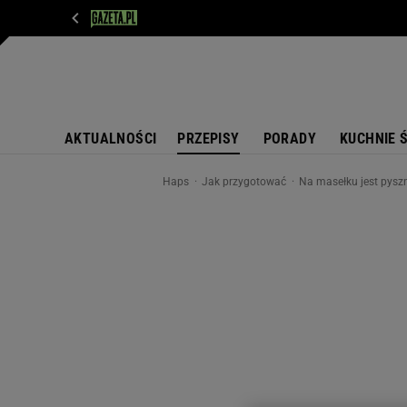
WIADOMOŚCI
NEXT
SPORT
PLOTEK
D
AKTUALNOŚCI
PRZEPISY
PORADY
KUCHNIE 
Haps
Jak przygotować
Na masełku jest pyszn