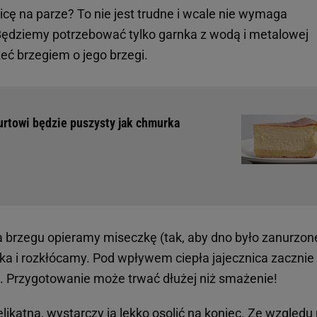
icę na parze? To nie jest trudne i wcale nie wymaga
Będziemy potrzebować tylko garnka z wodą i metalowej
eć brzegiem o jego brzegi.
gurtowi będzie puszysty jak chmurka
brzegu opieramy miseczkę (tak, aby dno było zanurzon
ka i rozkłócamy. Pod wpływem ciepła jajecznica zacznie 
as. Przygotowanie może trwać dłużej niż smażenie!
likatna, wystarczy ją lekko osolić na koniec. Ze względu