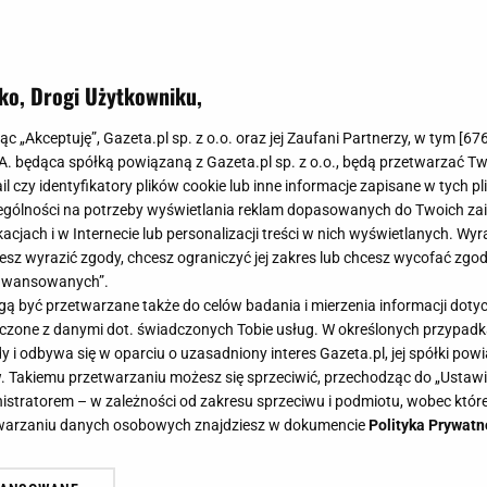
ko, Drogi Użytkowniku,
jąc „Akceptuję”, Gazeta.pl sp. z o.o. oraz jej Zaufani Partnerzy, w tym [
67
.A. będąca spółką powiązaną z Gazeta.pl sp. z o.o., będą przetwarzać T
ail czy identyfikatory plików cookie lub inne informacje zapisane w tych p
gólności na potrzeby wyświetlania reklam dopasowanych do Twoich zain
acjach i w Internecie lub personalizacji treści w nich wyświetlanych. Wyr
cesz wyrazić zgody, chcesz ograniczyć jej zakres lub chcesz wycofać zgo
aawansowanych”.
 być przetwarzane także do celów badania i mierzenia informacji dot
 łączone z danymi dot. świadczonych Tobie usług. W określonych przypad
i odbywa się w oparciu o uzasadniony interes Gazeta.pl, jej spółki powi
. Takiemu przetwarzaniu możesz się sprzeciwić, przechodząc do „Ust
nistratorem – w zależności od zakresu sprzeciwu i podmiotu, wobec które
etwarzaniu danych osobowych znajdziesz w dokumencie
Polityka Prywatn
zna, a co, gdy chcemy lub musimy 