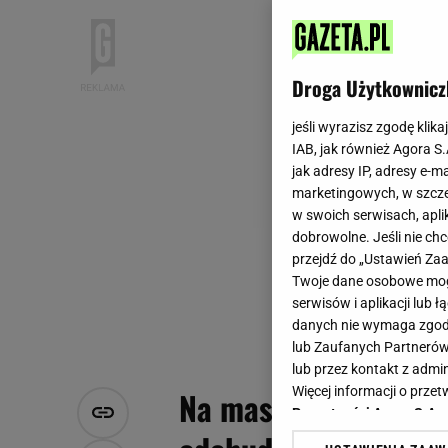
Droga Użytkownicz
jeśli wyrazisz zgodę klika
IAB, jak również Agora S
jak adresy IP, adresy e-m
marketingowych, w szcze
w swoich serwisach, aplik
dobrowolne. Jeśli nie ch
przejdź do „Ustawień Z
Twoje dane osobowe mogą
serwisów i aplikacji lub
danych nie wymaga zgody 
lub Zaufanych Partnerów
lub przez kontakt z admi
Więcej informacji o prz
Na masełku jest pys
Prywatności Agora S.A.