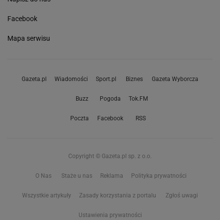
Facebook
Mapa serwisu
Gazeta.pl
Wiadomości
Sport.pl
Biznes
Gazeta Wyborcza
Buzz
Pogoda
Tok.FM
Poczta
Facebook
RSS
Copyright © Gazeta.pl sp. z o.o.
O Nas
Staże u nas
Reklama
Polityka prywatności
Wszystkie artykuły
Zasady korzystania z portalu
Zgłoś uwagi
Ustawienia prywatności