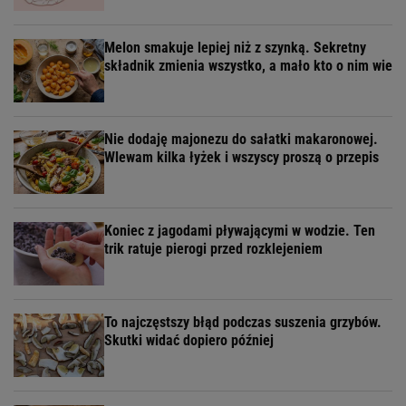
Melon smakuje lepiej niż z szynką. Sekretny
składnik zmienia wszystko, a mało kto o nim wie
Nie dodaję majonezu do sałatki makaronowej.
Wlewam kilka łyżek i wszyscy proszą o przepis
Koniec z jagodami pływającymi w wodzie. Ten
trik ratuje pierogi przed rozklejeniem
To najczęstszy błąd podczas suszenia grzybów.
Skutki widać dopiero później