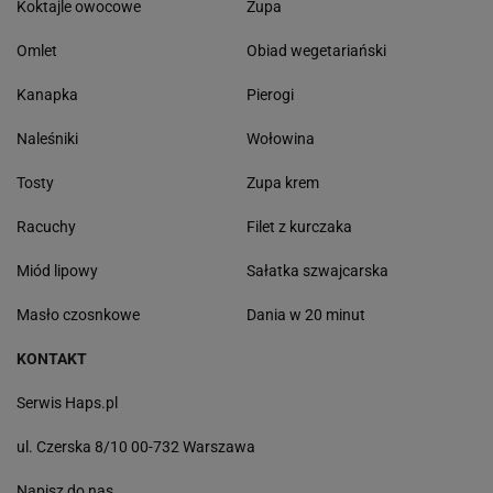
Koktajle owocowe
Zupa
Omlet
Obiad wegetariański
Kanapka
Pierogi
Naleśniki
Wołowina
Tosty
Zupa krem
Racuchy
Filet z kurczaka
Miód lipowy
Sałatka szwajcarska
Masło czosnkowe
Dania w 20 minut
KONTAKT
Serwis Haps.pl
ul. Czerska 8/10 00-732 Warszawa
Napisz do nas