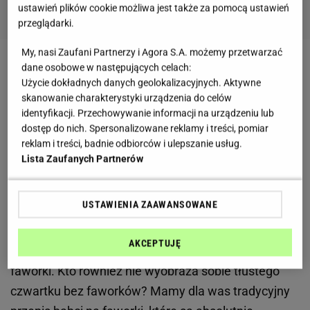
ustawień plików cookie możliwa jest także za pomocą ustawień
przeglądarki.
My, nasi Zaufani Partnerzy i Agora S.A. możemy przetwarzać
dane osobowe w następujących celach:
Nadchodzi święto, na które z niecierpliwością czeka
Użycie dokładnych danych geolokalizacyjnych. Aktywne
każdy łasuch - tłusty czwartek. Wielu z nas zadaje
skanowanie charakterystyki urządzenia do celów
sobie pytanie "Kiedy wreszcie najem się
pączków
i
identyfikacji. Przechowywanie informacji na urządzeniu lub
dostęp do nich. Spersonalizowane reklamy i treści, pomiar
faworków
? Kiedy wypada tłusty czwartek 2022?"
reklam i treści, badnie odbiorców i ulepszanie usług.
Dobra wiadomość jest taka, że święto wszystkich
Lista Zaufanych Partnerów
łasuchów zbliża się wielkimi krokami, a w tym roku
wypada 24 lutego. Dlaczego tłusty czwartek nie
USTAWIENIA ZAAWANSOWANE
zawsze ma tę samą datę? To święto ruchome,
zależne od
Wielkanocy
. Tego dnia tradycyjne
AKCEPTUJĘ
zajadamy się słodyczami, a moimi ulubionymi są
faworki. Kto również nie wyobraża sobie tłustego
czwartku bez faworków? Mamy dla was tradycyjny