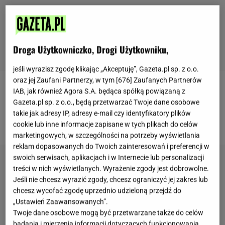
Droga Użytkowniczko, Drogi Użytkowniku,
jeśli wyrazisz zgodę klikając „Akceptuję”, Gazeta.pl sp. z o.o.
oraz jej Zaufani Partnerzy, w tym [
676
] Zaufanych Partnerów
IAB, jak również Agora S.A. będąca spółką powiązaną z
Więcej słodkich
przepisów
idealnych na tłusty
Gazeta.pl sp. z o.o., będą przetwarzać Twoje dane osobowe
czwartek znajdziesz na naszej stronie
takie jak adresy IP, adresy e-mail czy identyfikatory plików
głównej
Gazeta.pl
cookie lub inne informacje zapisane w tych plikach do celów
marketingowych, w szczególności na potrzeby wyświetlania
reklam dopasowanych do Twoich zainteresowań i preferencji w
swoich serwisach, aplikacjach i w Internecie lub personalizacji
treści w nich wyświetlanych. Wyrażenie zgody jest dobrowolne.
Jeśli nie chcesz wyrazić zgody, chcesz ograniczyć jej zakres lub
chcesz wycofać zgodę uprzednio udzieloną przejdź do
„Ustawień Zaawansowanych”.
Twoje dane osobowe mogą być przetwarzane także do celów
badania i mierzenia informacji dotyczących funkcjonowania