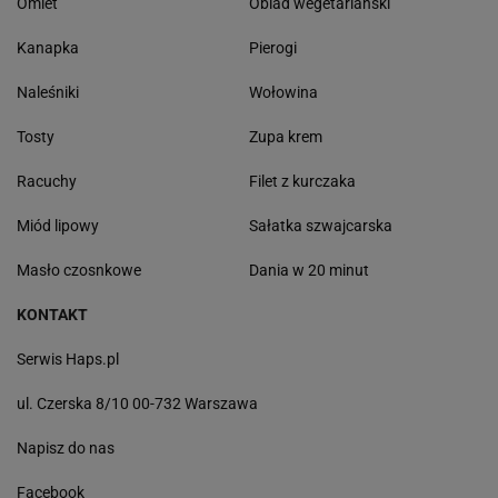
Omlet
Obiad wegetariański
Kanapka
Pierogi
Naleśniki
Wołowina
Tosty
Zupa krem
Racuchy
Filet z kurczaka
Miód lipowy
Sałatka szwajcarska
Masło czosnkowe
Dania w 20 minut
KONTAKT
Serwis Haps.pl
ul. Czerska 8/10 00-732 Warszawa
Napisz do nas
Facebook