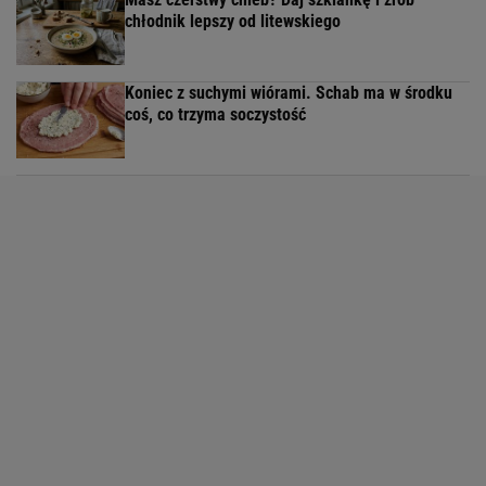
chłodnik lepszy od litewskiego
Koniec z suchymi wiórami. Schab ma w środku
coś, co trzyma soczystość