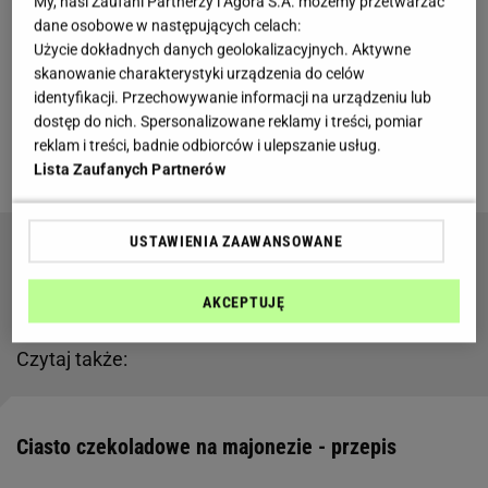
My, nasi Zaufani Partnerzy i Agora S.A. możemy przetwarzać
A może chcecie spałaszować je jeszcze przed
dane osobowe w następujących celach:
Świętami? Tym razem dodajcie do niego... porcję
Użycie dokładnych danych geolokalizacyjnych. Aktywne
majonezu. Nic wam się nie przywidziało! Ten
skanowanie charakterystyki urządzenia do celów
identyfikacji. Przechowywanie informacji na urządzeniu lub
składnik nie będzie wyczuwalny w smaku, a poprawi
dostęp do nich. Spersonalizowane reklamy i treści, pomiar
strukturę wypieku. Dzięki niemu ciasto będzie
reklam i treści, badnie odbiorców i ulepszanie usług.
cudownie wilgotne. Zobaczcie, jak je zrobić.
Lista Zaufanych Partnerów
USTAWIENIA ZAAWANSOWANE
Zupa chrzanowa - przepis. Przygotujesz ją w
kilku prostych krokach
AKCEPTUJĘ
Czytaj także:
Ciasto czekoladowe na majonezie - przepis