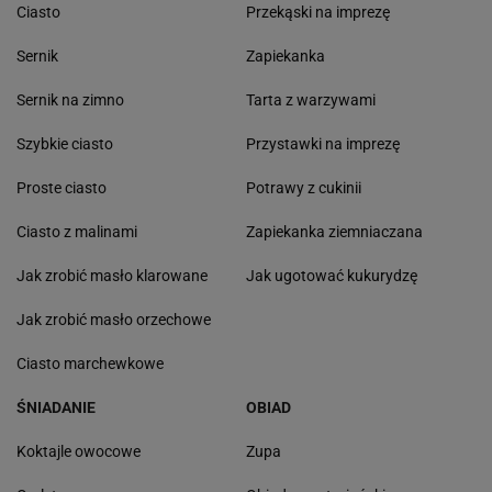
Ciasto
Przekąski na imprezę
Sernik
Zapiekanka
Sernik na zimno
Tarta z warzywami
Szybkie ciasto
Przystawki na imprezę
Proste ciasto
Potrawy z cukinii
Ciasto z malinami
Zapiekanka ziemniaczana
Jak zrobić masło klarowane
Jak ugotować kukurydzę
Jak zrobić masło orzechowe
Ciasto marchewkowe
ŚNIADANIE
OBIAD
Koktajle owocowe
Zupa