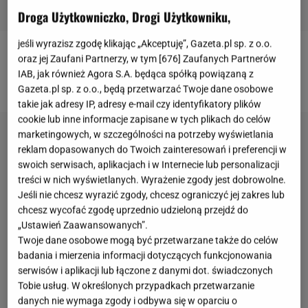
Droga Użytkowniczko, Drogi Użytkowniku,
jeśli wyrazisz zgodę klikając „Akceptuję”, Gazeta.pl sp. z o.o.
oraz jej Zaufani Partnerzy, w tym [
676
] Zaufanych Partnerów
Więcej przepisów na pyszne ciasta znajdziesz na
IAB, jak również Agora S.A. będąca spółką powiązaną z
naszej stronie głównej
Gazeta.pl sp. z o.o., będą przetwarzać Twoje dane osobowe
takie jak adresy IP, adresy e-mail czy identyfikatory plików
cookie lub inne informacje zapisane w tych plikach do celów
marketingowych, w szczególności na potrzeby wyświetlania
reklam dopasowanych do Twoich zainteresowań i preferencji w
swoich serwisach, aplikacjach i w Internecie lub personalizacji
treści w nich wyświetlanych. Wyrażenie zgody jest dobrowolne.
Jeśli nie chcesz wyrazić zgody, chcesz ograniczyć jej zakres lub
chcesz wycofać zgodę uprzednio udzieloną przejdź do
„Ustawień Zaawansowanych”.
Twoje dane osobowe mogą być przetwarzane także do celów
badania i mierzenia informacji dotyczących funkcjonowania
serwisów i aplikacji lub łączone z danymi dot. świadczonych
Tobie usług. W określonych przypadkach przetwarzanie
danych nie wymaga zgody i odbywa się w oparciu o