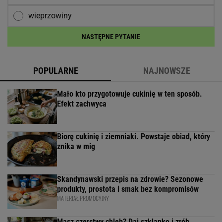
wieprzowiny
NASTĘPNE PYTANIE
POPULARNE
NAJNOWSZE
Mało kto przygotowuje cukinię w ten sposób.
Efekt zachwyca
Biorę cukinię i ziemniaki. Powstaje obiad, który
znika w mig
Skandynawski przepis na zdrowie? Sezonowe
produkty, prostota i smak bez kompromisów
MATERIAŁ PROMOCYJNY
Masz czerstwy chleb? Daj szklankę i zrób