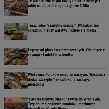
Te wafelki zna chyba każdy Polak. Kruszę je i
robię ciasto, które bije na głowę 3 Bita
Teraz robię "szarlotkę inaczej". Wkładam ten
składnik między warstwy i dzieje się magia
Lepsze od placków ziemniaczanych. Chrupiące z
zewnątrz i miękkie w środku
Większość Polaków omija to warzywo. Wystarczy
dodać szczyptę 1 składnika, a zachwyci
niejadków
"Lato na Dolnym Śląsku" zawita do Wrocławia.
Trzy dni regionalnych smaków i rodzinnych
atrakcji na Wyspie Piasek