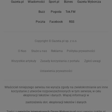
Gazeta.pl
Wiadomości
Sport.pl
Biznes
Gazeta Wyborcza
Buzz
Pogoda
Tok.FM
Poczta
Facebook
RSS
Copyright © Gazeta.pl sp. z o.o.
O Nas
Staże u nas
Reklama
Polityka prywatności
Wszystkie artykuły
Zasady korzystania z portalu
Zgłoś uwagi
Ustawienia prywatności
Właściciel niniejszego serwisu nie wyraża zgody na zwielokrotnianie ani inne
korzystanie z utworów rozpowszechnionych w tym serwisie, w celu
eksploracji tekstów i danych. Więcej informacji w
zastrzeżeniu dot. eksploracji tekstów i danych
Treści z
serwisów internetowych Grupy Wyborcza.pl
oraz serwisu tokfm.pl