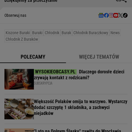
Dziękujemy za przeczytanie
Obserwuj nas
Kiszone Buraki
Buraki
Chłodnik
Burak
Chłodnik Buraczkowy
News
Chłodnik Z Buraków
POLECAMY
WIĘCEJ TEMATÓW
Dlaczego dorosłe dzieci
zrywają kontakt z rodzicami?
SUBSKRYPCJA
Większość Polaków omija to warzywo. Wystarczy
dodać szczyptę 1 składnika, a zachwyci
niejadków
"Lato na Dolnym Śląsku" zawita do Wrocławia.