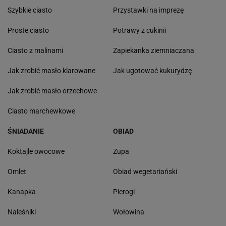
Szybkie ciasto
Przystawki na imprezę
Proste ciasto
Potrawy z cukinii
Ciasto z malinami
Zapiekanka ziemniaczana
Jak zrobić masło klarowane
Jak ugotować kukurydzę
Jak zrobić masło orzechowe
Ciasto marchewkowe
ŚNIADANIE
OBIAD
Koktajle owocowe
Zupa
Omlet
Obiad wegetariański
Kanapka
Pierogi
Naleśniki
Wołowina