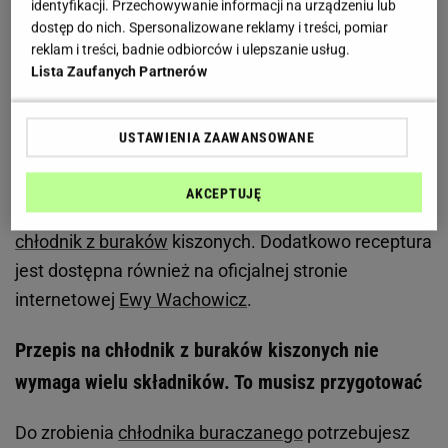
identyfikacji. Przechowywanie informacji na urządzeniu lub
Zobacz wideo
Orzeźwiająca, piękna zupa zwana
dostęp do nich. Spersonalizowane reklamy i treści, pomiar
chłodnikiem
reklam i treści, badnie odbiorców i ulepszanie usług.
Lista Zaufanych Partnerów
Jednym z pomysłów na letni
obiad
są
chłodniki
, czyli
zupy jedzone na zimno. Są proste do zrobienia,
USTAWIENIA ZAAWANSOWANE
bardzo smaczne oraz wspaniale dają ulgę w gorący
dzień. Ewa Wachowicz w 392. odcinku programu
AKCEPTUJĘ
"Ewa Gotuje" podzieliła się z widzami przepisem na
chłodnik z buraków
kiszonych. Dodatkowo receptura
jest dostępna również na oficjalnej stronie
internetowej
Ewy Wachowicz
.
Przepis na chłodnik z buraków kiszonych nie
wymaga wielu składników. To musisz przygotować
Do zrobienia
chłodnika buraczanego
potrzebujesz