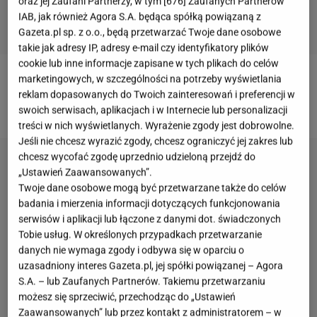
oraz jej Zaufani Partnerzy, w tym [
676
] Zaufanych Partnerów
IAB, jak również Agora S.A. będąca spółką powiązaną z
Gazeta.pl sp. z o.o., będą przetwarzać Twoje dane osobowe
takie jak adresy IP, adresy e-mail czy identyfikatory plików
cookie lub inne informacje zapisane w tych plikach do celów
marketingowych, w szczególności na potrzeby wyświetlania
Więcej ciekawych przepisów znajdziecie na naszej
reklam dopasowanych do Twoich zainteresowań i preferencji w
stronie głównej
Gazeta.pl
swoich serwisach, aplikacjach i w Internecie lub personalizacji
treści w nich wyświetlanych. Wyrażenie zgody jest dobrowolne.
Jeśli nie chcesz wyrazić zgody, chcesz ograniczyć jej zakres lub
chcesz wycofać zgodę uprzednio udzieloną przejdź do
„Ustawień Zaawansowanych”.
Twoje dane osobowe mogą być przetwarzane także do celów
badania i mierzenia informacji dotyczących funkcjonowania
serwisów i aplikacji lub łączone z danymi dot. świadczonych
Tobie usług. W określonych przypadkach przetwarzanie
danych nie wymaga zgody i odbywa się w oparciu o
uzasadniony interes Gazeta.pl, jej spółki powiązanej – Agora
S.A. – lub Zaufanych Partnerów. Takiemu przetwarzaniu
możesz się sprzeciwić, przechodząc do „Ustawień
Zaawansowanych” lub przez kontakt z administratorem – w