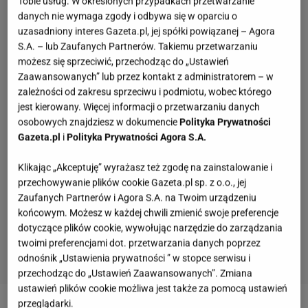
Tobie usług. W określonych przypadkach przetwarzanie
danych nie wymaga zgody i odbywa się w oparciu o
uzasadniony interes Gazeta.pl, jej spółki powiązanej – Agora
S.A. – lub Zaufanych Partnerów. Takiemu przetwarzaniu
możesz się sprzeciwić, przechodząc do „Ustawień
Zaawansowanych” lub przez kontakt z administratorem – w
zależności od zakresu sprzeciwu i podmiotu, wobec którego
jest kierowany. Więcej informacji o przetwarzaniu danych
osobowych znajdziesz w dokumencie
Polityka Prywatności
Gazeta.pl
i
Polityka Prywatności Agora S.A.
Klikając „Akceptuję” wyrażasz też zgodę na zainstalowanie i
przechowywanie plików cookie Gazeta.pl sp. z o.o., jej
Zaufanych Partnerów i Agora S.A. na Twoim urządzeniu
końcowym. Możesz w każdej chwili zmienić swoje preferencje
dotyczące plików cookie, wywołując narzędzie do zarządzania
twoimi preferencjami dot. przetwarzania danych poprzez
odnośnik „Ustawienia prywatności ” w stopce serwisu i
przechodząc do „Ustawień Zaawansowanych”. Zmiana
ustawień plików cookie możliwa jest także za pomocą ustawień
przeglądarki.