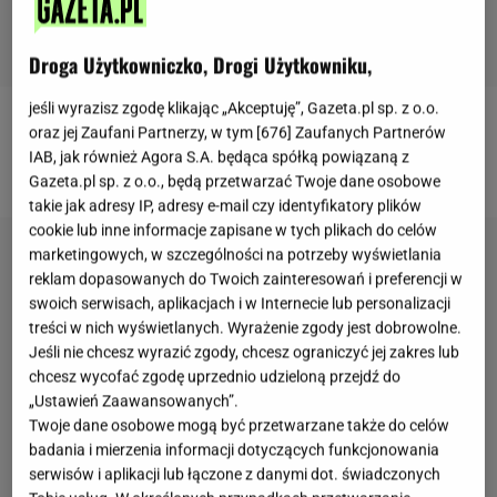
Droga Użytkowniczko, Drogi Użytkowniku,
jeśli wyrazisz zgodę klikając „Akceptuję”, Gazeta.pl sp. z o.o.
oraz jej Zaufani Partnerzy, w tym [
676
] Zaufanych Partnerów
Więcej ciekawych przepisów znajdziecie na naszej
IAB, jak również Agora S.A. będąca spółką powiązaną z
stronie głównej
Gazeta.pl
Gazeta.pl sp. z o.o., będą przetwarzać Twoje dane osobowe
takie jak adresy IP, adresy e-mail czy identyfikatory plików
cookie lub inne informacje zapisane w tych plikach do celów
marketingowych, w szczególności na potrzeby wyświetlania
reklam dopasowanych do Twoich zainteresowań i preferencji w
swoich serwisach, aplikacjach i w Internecie lub personalizacji
treści w nich wyświetlanych. Wyrażenie zgody jest dobrowolne.
Jeśli nie chcesz wyrazić zgody, chcesz ograniczyć jej zakres lub
chcesz wycofać zgodę uprzednio udzieloną przejdź do
„Ustawień Zaawansowanych”.
Twoje dane osobowe mogą być przetwarzane także do celów
badania i mierzenia informacji dotyczących funkcjonowania
serwisów i aplikacji lub łączone z danymi dot. świadczonych