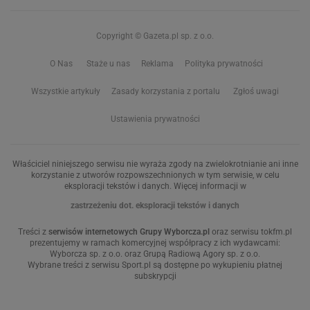
Copyright © Gazeta.pl sp. z o.o.
O Nas
Staże u nas
Reklama
Polityka prywatności
Wszystkie artykuły
Zasady korzystania z portalu
Zgłoś uwagi
Ustawienia prywatności
Właściciel niniejszego serwisu nie wyraża zgody na zwielokrotnianie ani inne
korzystanie z utworów rozpowszechnionych w tym serwisie, w celu
eksploracji tekstów i danych. Więcej informacji w
zastrzeżeniu dot. eksploracji tekstów i danych
Treści z
serwisów internetowych Grupy Wyborcza.pl
oraz serwisu tokfm.pl
prezentujemy w ramach komercyjnej współpracy z ich wydawcami:
Wyborcza sp. z o.o. oraz Grupą Radiową Agory sp. z o.o.
Wybrane treści z serwisu Sport.pl są dostępne po wykupieniu płatnej
subskrypcji