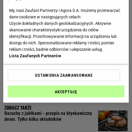
Zobacz wideo
Racuchy z jabłkami na cydrze
My, nasi Zaufani Partnerzy i Agora S.A. możemy przetwarzać
dane osobowe w następujących celach:
W odcinku 46. programu "Ewa Gotuje" pojawił się
Użycie dokładnych danych geolokalizacyjnych. Aktywne
przepis na
racuchy z jabłkami
. Ewa Wachowicz
skanowanie charakterystyki urządzenia do celów
identyfikacji. Przechowywanie informacji na urządzeniu lub
gościła wówczas Jadzię Nalepę, stąd nazwa
dostęp do nich. Spersonalizowane reklamy i treści, pomiar
placków
: racuchy a'la Jadzia. Recepturę można też
reklam i treści, badnie odbiorców i ulepszanie usług.
znaleźć na oficjalnej stronie internetowej
Ewy
Lista Zaufanych Partnerów
Wachowicz
. Sam przepis jest prosty, szybki i na
pewno każdy sobie z nim poradzi, a placuszki dzięki
USTAWIENIA ZAAWANSOWANE
jednemu nietypowemu składnikowi są naprawdę
puszyste i pyszne. Przekonajcie się sami.
AKCEPTUJĘ
Racuchy z jabłkami - przepis na błyskawiczny
deser. Tylko kilka składników