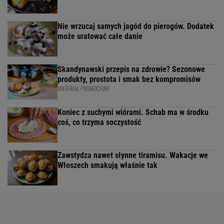
Nie wrzucaj samych jagód do pierogów. Dodatek
może uratować całe danie
Skandynawski przepis na zdrowie? Sezonowe
produkty, prostota i smak bez kompromisów
MATERIAŁ PROMOCYJNY
Koniec z suchymi wiórami. Schab ma w środku
coś, co trzyma soczystość
Zawstydza nawet słynne tiramisu. Wakacje we
Włoszech smakują właśnie tak