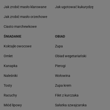
Jak zrobić masło klarowane
Jak ugotować kukurydzę
Jak zrobić masło orzechowe
Ciasto marchewkowe
ŚNIADANIE
OBIAD
Koktajle owocowe
Zupa
Omlet
Obiad wegetariański
Kanapka
Pierogi
Naleśniki
Wołowina
Tosty
Zupa krem
Racuchy
Filet z kurczaka
Miód lipowy
Sałatka szwajcarska