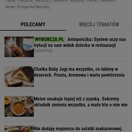
Placki
Placuszki
Racuchy Z Jabłkami
Racuchy
Placki Z Jabłkami
News
Przepis Na Racuchy
POLECAMY
WIĘCEJ TEMATÓW
Antopolożka: System uczy nas
irytacji na sam widok dziecka w restauracji
SUBSKRYPCJA
Chatka Baby Jagi ma wszystko, co lubimy w
deserach. Prosta, kremowa i warta powtórzenia
Melon smakuje lepiej niż z szynką. Sekretny
składnik zmienia wszystko, a mało kto o nim wie
Nie dodaję majonezu do sałatki makaronowej.