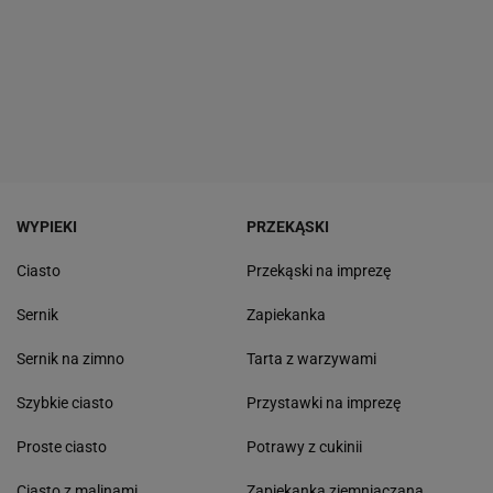
WYPIEKI
PRZEKĄSKI
Ciasto
Przekąski na imprezę
Sernik
Zapiekanka
Sernik na zimno
Tarta z warzywami
Szybkie ciasto
Przystawki na imprezę
Proste ciasto
Potrawy z cukinii
Ciasto z malinami
Zapiekanka ziemniaczana