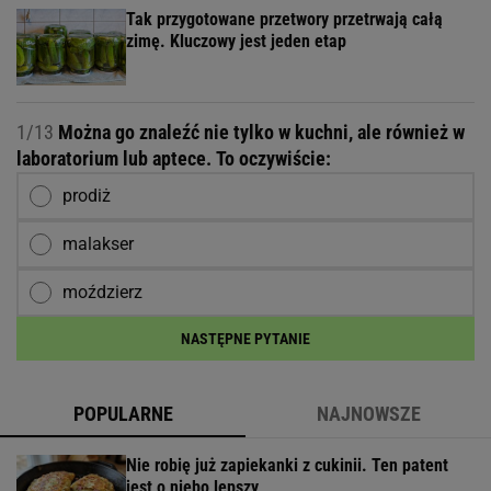
Tak przygotowane przetwory przetrwają całą
zimę. Kluczowy jest jeden etap
1/13
Można go znaleźć nie tylko w kuchni, ale również w
laboratorium lub aptece. To oczywiście:
prodiż
malakser
moździerz
NASTĘPNE PYTANIE
POPULARNE
NAJNOWSZE
Nie robię już zapiekanki z cukinii. Ten patent
jest o niebo lepszy