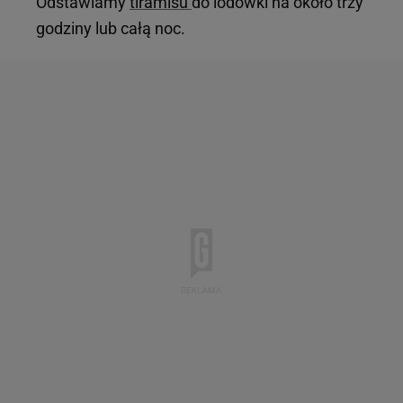
Odstawiamy
tiramisu
do lodówki na około trzy
godziny lub całą noc.