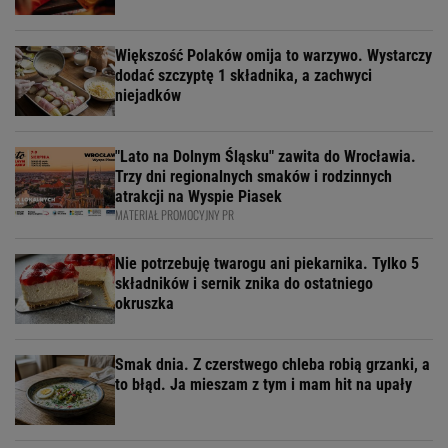
Większość Polaków omija to warzywo. Wystarczy
dodać szczyptę 1 składnika, a zachwyci
niejadków
"Lato na Dolnym Śląsku" zawita do Wrocławia.
Trzy dni regionalnych smaków i rodzinnych
atrakcji na Wyspie Piasek
MATERIAŁ PROMOCYJNY PR
Nie potrzebuję twarogu ani piekarnika. Tylko 5
składników i sernik znika do ostatniego
okruszka
Smak dnia. Z czerstwego chleba robią grzanki, a
to błąd. Ja mieszam z tym i mam hit na upały