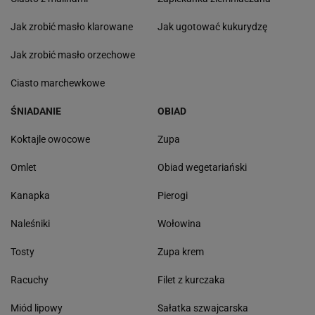
Jak zrobić masło klarowane
Jak ugotować kukurydzę
Jak zrobić masło orzechowe
Ciasto marchewkowe
ŚNIADANIE
OBIAD
Koktajle owocowe
Zupa
Omlet
Obiad wegetariański
Kanapka
Pierogi
Naleśniki
Wołowina
Tosty
Zupa krem
Racuchy
Filet z kurczaka
Miód lipowy
Sałatka szwajcarska