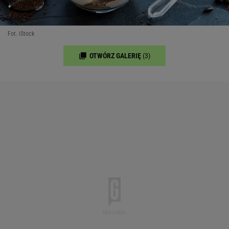
Fot. iStock
OTWÓRZ GALERIĘ
(3)