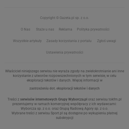
Copyright © Gazeta.pl sp. z o.o.
O Nas
Staże u nas
Reklama
Polityka prywatności
Wszystkie artykuły
Zasady korzystania z portalu
Zgłoś uwagi
Ustawienia prywatności
Właściciel niniejszego serwisu nie wyraża zgody na zwielokrotnianie ani inne
korzystanie z utworów rozpowszechnionych w tym serwisie, w celu
eksploracji tekstów i danych. Więcej informacji w
zastrzeżeniu dot. eksploracji tekstów i danych
Treści z
serwisów internetowych Grupy Wyborcza.pl
oraz serwisu tokfm.pl
prezentujemy w ramach komercyjnej współpracy z ich wydawcami:
Wyborcza sp. z o.o. oraz Grupą Radiową Agory sp. z o.o.
Wybrane treści z serwisu Sport.pl są dostępne po wykupieniu płatnej
subskrypcji