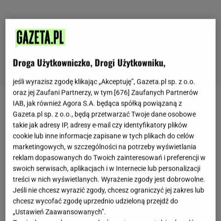
Droga Użytkowniczko, Drogi Użytkowniku,
jeśli wyrazisz zgodę klikając „Akceptuję”, Gazeta.pl sp. z o.o.
oraz jej Zaufani Partnerzy, w tym [
676
] Zaufanych Partnerów
IAB, jak również Agora S.A. będąca spółką powiązaną z
Zobacz wideo
Sernik idealny na lato - dwie
Gazeta.pl sp. z o.o., będą przetwarzać Twoje dane osobowe
propozycje
takie jak adresy IP, adresy e-mail czy identyfikatory plików
cookie lub inne informacje zapisane w tych plikach do celów
marketingowych, w szczególności na potrzeby wyświetlania
Do porannej
kawy
dobrze mieć coś słodkiego,
reklam dopasowanych do Twoich zainteresowań i preferencji w
dlatego jeśli lubimy posmak espresso połączony z
swoich serwisach, aplikacjach i w Internecie lub personalizacji
nutą
amaretto
i białym kremem, warto wykonać w
treści w nich wyświetlanych. Wyrażenie zgody jest dobrowolne.
Jeśli nie chcesz wyrazić zgody, chcesz ograniczyć jej zakres lub
domu szybkie tiramisu. Wystarczy kilka składników,
chcesz wycofać zgodę uprzednio udzieloną przejdź do
a ten ponadczasowy rarytas będzie gotowy w parę
„Ustawień Zaawansowanych”.