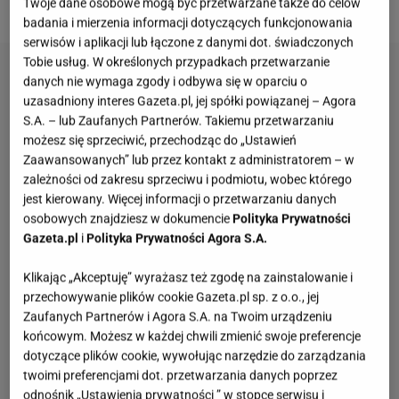
minut.
Twoje dane osobowe mogą być przetwarzane także do celów
badania i mierzenia informacji dotyczących funkcjonowania
serwisów i aplikacji lub łączone z danymi dot. świadczonych
Tobie usług. W określonych przypadkach przetwarzanie
danych nie wymaga zgody i odbywa się w oparciu o
uzasadniony interes Gazeta.pl, jej spółki powiązanej – Agora
S.A. – lub Zaufanych Partnerów. Takiemu przetwarzaniu
możesz się sprzeciwić, przechodząc do „Ustawień
Zaawansowanych” lub przez kontakt z administratorem – w
zależności od zakresu sprzeciwu i podmiotu, wobec którego
jest kierowany. Więcej informacji o przetwarzaniu danych
osobowych znajdziesz w dokumencie
Polityka Prywatności
Gazeta.pl
i
Polityka Prywatności Agora S.A.
Klikając „Akceptuję” wyrażasz też zgodę na zainstalowanie i
przechowywanie plików cookie Gazeta.pl sp. z o.o., jej
Zaufanych Partnerów i Agora S.A. na Twoim urządzeniu
końcowym. Możesz w każdej chwili zmienić swoje preferencje
dotyczące plików cookie, wywołując narzędzie do zarządzania
twoimi preferencjami dot. przetwarzania danych poprzez
odnośnik „Ustawienia prywatności ” w stopce serwisu i