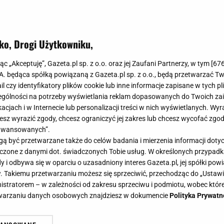
ko, Drogi Użytkowniku,
jąc „Akceptuję”, Gazeta.pl sp. z o.o. oraz jej Zaufani Partnerzy, w tym [
67
.A. będąca spółką powiązaną z Gazeta.pl sp. z o.o., będą przetwarzać T
ail czy identyfikatory plików cookie lub inne informacje zapisane w tych p
gólności na potrzeby wyświetlania reklam dopasowanych do Twoich zain
acjach i w Internecie lub personalizacji treści w nich wyświetlanych. Wyr
cesz wyrazić zgody, chcesz ograniczyć jej zakres lub chcesz wycofać zgo
aawansowanych”.
 być przetwarzane także do celów badania i mierzenia informacji dot
 łączone z danymi dot. świadczonych Tobie usług. W określonych przypad
i odbywa się w oparciu o uzasadniony interes Gazeta.pl, jej spółki powi
. Takiemu przetwarzaniu możesz się sprzeciwić, przechodząc do „Ust
nistratorem – w zależności od zakresu sprzeciwu i podmiotu, wobec które
etwarzaniu danych osobowych znajdziesz w dokumencie
Polityka Prywatn
o zrobić, żeby nie był gorzki?