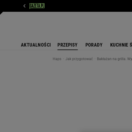
WIADOMOŚCI
NEXT
SPORT
PLOTEK
D
AKTUALNOŚCI
PRZEPISY
PORADY
KUCHNIE 
Haps
Jak przygotować
Bakłażan na grilla. W