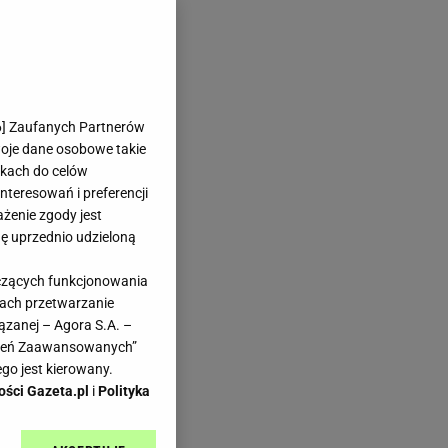
6
] Zaufanych Partnerów
woje dane osobowe takie
likach do celów
teresowań i preferencji
ażenie zgody jest
dę uprzednio udzieloną
yczących funkcjonowania
kach przetwarzanie
ązanej – Agora S.A. –
awień Zaawansowanych”
go jest kierowany.
ości Gazeta.pl
i
Polityka