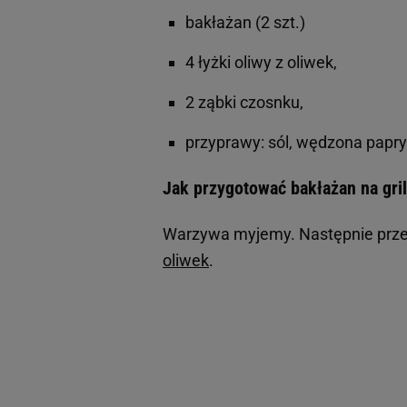
bakłażan (2 szt.)
4 łyżki oliwy z oliwek,
2 ząbki czosnku,
przyprawy: sól, wędzona papry
Jak przygotować bakłażan na gri
Warzywa myjemy. Następnie przek
oliwek
.