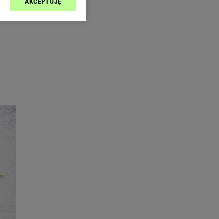
AKCEPTUJĘ
l sp. z o.o., jej
ić swoje preferencje
arzania danych poprzez
ych”. Zmiana ustawień
ach:
 celów identyfikacji.
omiar reklam i treści,