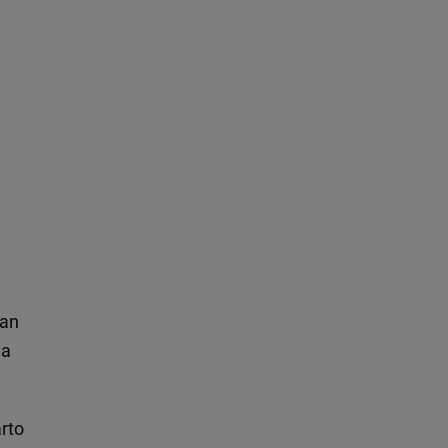
żan
a
rto