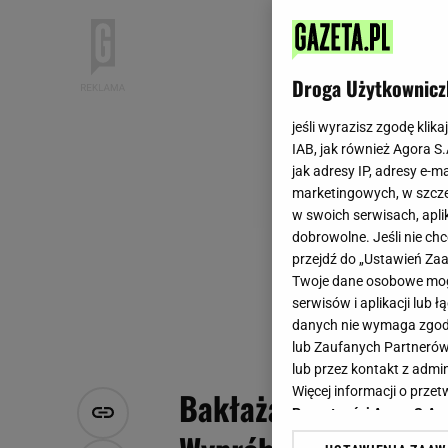
Droga Użytkownicz
jeśli wyrazisz zgodę klika
IAB, jak również Agora S
jak adresy IP, adresy e-m
marketingowych, w szcze
w swoich serwisach, aplik
dobrowolne. Jeśli nie ch
przejdź do „Ustawień Z
Twoje dane osobowe mogą
serwisów i aplikacji lub
danych nie wymaga zgody 
lub Zaufanych Partnerów
lub przez kontakt z admi
Więcej informacji o prz
Bakłażan na grilla. C
Prywatności Agora S.A.