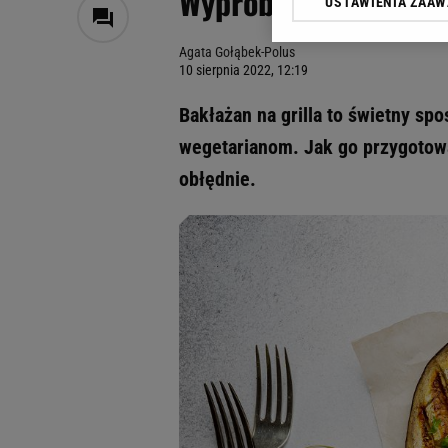
Wypróbuj ten sposób
USTAWIENIA ZAA
Klikając „Akceptuję” wyra
Zaufanych Partnerów i A
Agata Gołąbek-Polus
dotyczące plików cookie,
10 sierpnia 2022, 12:19
odnośnik „Ustawienia pr
plików cookie możliwa je
Bakłażan na grilla to świetny spo
My, nasi Zaufani Partne
wegetarianom. Jak go przygotow
Użycie dokładnych danych
obłędnie.
Przechowywanie informacji
badnie odbiorców i uleps