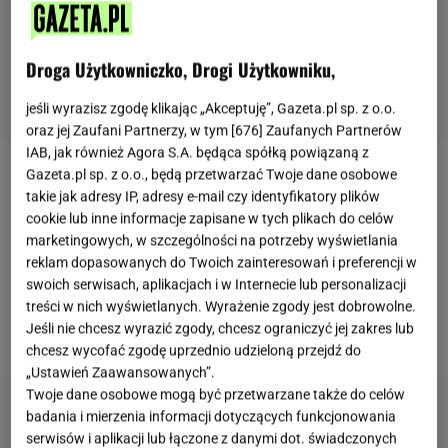
Droga Użytkowniczko, Drogi Użytkowniku,
jeśli wyrazisz zgodę klikając „Akceptuję”, Gazeta.pl sp. z o.o.
oraz jej Zaufani Partnerzy, w tym [
676
] Zaufanych Partnerów
IAB, jak również Agora S.A. będąca spółką powiązaną z
Gazeta.pl sp. z o.o., będą przetwarzać Twoje dane osobowe
Wypiek o korzennym aromacie z dodatkiem słodkich
takie jak adresy IP, adresy e-mail czy identyfikatory plików
powideł - piernik staropolski to nieodłączny element
cookie lub inne informacje zapisane w tych plikach do celów
marketingowych, w szczególności na potrzeby wyświetlania
zbliżających się świąt. O tym tradycyjnym wypieku
reklam dopasowanych do Twoich zainteresowań i preferencji w
trzeba pomyśleć jednak nieco wcześniej, najlepiej
swoich serwisach, aplikacjach i w Internecie lub personalizacji
smakuje bowiem wtedy, gdy dojrzeje i nieco sobie
treści w nich wyświetlanych. Wyrażenie zgody jest dobrowolne.
Jeśli nie chcesz wyrazić zgody, chcesz ograniczyć jej zakres lub
odpocznie.
chcesz wycofać zgodę uprzednio udzieloną przejdź do
„Ustawień Zaawansowanych”.
Twoje dane osobowe mogą być przetwarzane także do celów
badania i mierzenia informacji dotyczących funkcjonowania
serwisów i aplikacji lub łączone z danymi dot. świadczonych