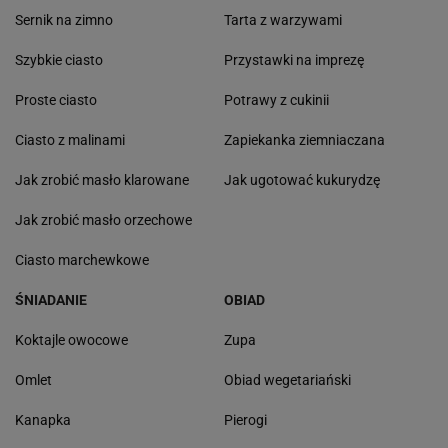
Sernik na zimno
Tarta z warzywami
Szybkie ciasto
Przystawki na imprezę
Proste ciasto
Potrawy z cukinii
Ciasto z malinami
Zapiekanka ziemniaczana
Jak zrobić masło klarowane
Jak ugotować kukurydzę
Jak zrobić masło orzechowe
Ciasto marchewkowe
ŚNIADANIE
OBIAD
Koktajle owocowe
Zupa
Omlet
Obiad wegetariański
Kanapka
Pierogi