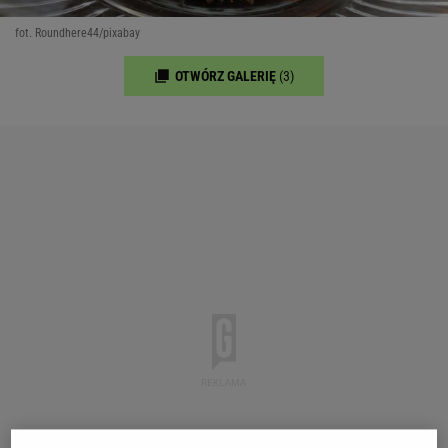
fot. Roundhere44/pixabay
OTWÓRZ GALERIĘ
(3)