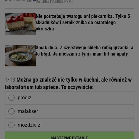
MATERIAŁ PROMOCYJNY PR
Nie potrzebuję twarogu ani piekarnika. Tylko 5
składników i sernik znika do ostatniego
okruszka
Smak dnia. Z czerstwego chleba robią grzanki, a
to błąd. Ja mieszam z tym i mam hit na upały
1/13
Można go znaleźć nie tylko w kuchni, ale również w
laboratorium lub aptece. To oczywiście:
prodiż
malakser
moździerz
NASTĘPNE PYTANIE