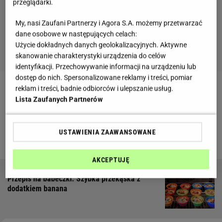
przeglądarki.
My, nasi Zaufani Partnerzy i Agora S.A. możemy przetwarzać
dane osobowe w następujących celach:
Użycie dokładnych danych geolokalizacyjnych. Aktywne
skanowanie charakterystyki urządzenia do celów
identyfikacji. Przechowywanie informacji na urządzeniu lub
dostęp do nich. Spersonalizowane reklamy i treści, pomiar
reklam i treści, badnie odbiorców i ulepszanie usług.
Zobacz wideo
Przepisy na pyszne ciasta
Lista Zaufanych Partnerów
bożonarodzeniowe - zebrę i piernik
USTAWIENIA ZAAWANSOWANE
Szukasz podobnych treści? Sprawdź
Gazeta.pl
AKCEPTUJĘ
Przepis na babeczki. Szybka przekąska z
dodatkiem banana