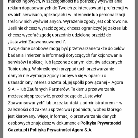
marketingowych, w szczególności na potrzeby wyświetlania
reklam dopasowanych do Twoich zainteresowań i preferencji w
swoich serwisach, aplikacjach i w Internecie lub personalizacji
treści w nich wyświetlanych. Wyrażenie zgody jest dobrowolne.
Jeśli nie chcesz wyrazić zgody, chcesz ograniczyć jej zakres lub
chcesz wycofać zgodę uprzednio udzieloną przejdź do
„Ustawień Zaawansowanych”.
Twoje dane osobowe mogą być przetwarzane także do celów
badania i mierzenia informacji dotyczących funkcjonowania
serwisów i aplikacji lub łączone z danymi dot. świadczonych
Tobie usług. W określonych przypadkach przetwarzanie
danych nie wymaga zgody i odbywa się w oparciu o
uzasadniony interes Gazeta.pl, jej spółki powiązanej – Agora
S.A. – lub Zaufanych Partnerów. Takiemu przetwarzaniu
możesz się sprzeciwić, przechodząc do „Ustawień
Zaawansowanych” lub przez kontakt z administratorem – w
zależności od zakresu sprzeciwu i podmiotu, wobec którego
jest kierowany. Więcej informacji o przetwarzaniu danych
osobowych znajdziesz w dokumencie
Polityka Prywatności
Gazeta.pl
i
Polityka Prywatności Agora S.A.