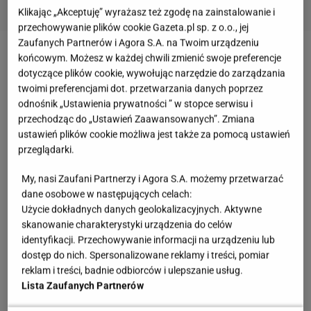
Klikając „Akceptuję” wyrażasz też zgodę na zainstalowanie i
przechowywanie plików cookie Gazeta.pl sp. z o.o., jej
Zaufanych Partnerów i Agora S.A. na Twoim urządzeniu
końcowym. Możesz w każdej chwili zmienić swoje preferencje
dotyczące plików cookie, wywołując narzędzie do zarządzania
twoimi preferencjami dot. przetwarzania danych poprzez
odnośnik „Ustawienia prywatności ” w stopce serwisu i
przechodząc do „Ustawień Zaawansowanych”. Zmiana
ustawień plików cookie możliwa jest także za pomocą ustawień
przeglądarki.
My, nasi Zaufani Partnerzy i Agora S.A. możemy przetwarzać
dane osobowe w następujących celach:
Użycie dokładnych danych geolokalizacyjnych. Aktywne
skanowanie charakterystyki urządzenia do celów
identyfikacji. Przechowywanie informacji na urządzeniu lub
dostęp do nich. Spersonalizowane reklamy i treści, pomiar
Fot. Agnieszka Sadowska / Agencja Wyborcza.pl
reklam i treści, badnie odbiorców i ulepszanie usług.
Lista Zaufanych Partnerów
Zobacz wideo
Byczki, czyli pierogi z ciasta