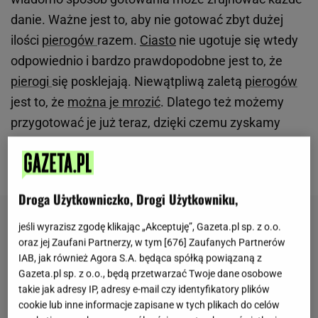
danie. Ważne jest to, aby nie gotować zbyt dużej
ilości
pierogów
razem.
Ciasto
nie ugotuje się wtedy
odpowiednio i bardzo prawdopodobne jest to, że
pierogi
się posklejają. Niewątpliwą zaletą
pierogów
jest to, że
można je mrozić
. Dlatego też możemy
przygotować je już teraz, dzięki czemu zyskamy
trochę czasu na inne przedświąteczne
przygotowania.
Droga Użytkowniczko, Drogi Użytkowniku,
jeśli wyrazisz zgodę klikając „Akceptuję”, Gazeta.pl sp. z o.o.
oraz jej Zaufani Partnerzy, w tym [
676
] Zaufanych Partnerów
IAB, jak również Agora S.A. będąca spółką powiązaną z
Gazeta.pl sp. z o.o., będą przetwarzać Twoje dane osobowe
takie jak adresy IP, adresy e-mail czy identyfikatory plików
cookie lub inne informacje zapisane w tych plikach do celów