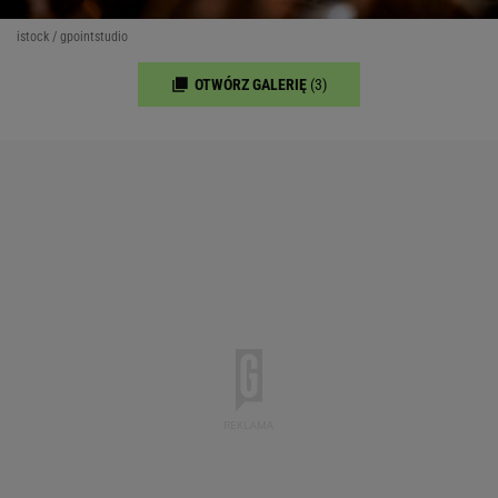
istock / gpointstudio
OTWÓRZ GALERIĘ
(3)