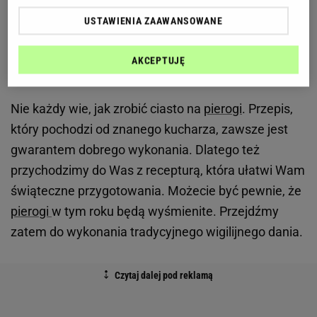
ziemniaczanego
USTAWIENIA ZAAWANSOWANE
Ciasto na pierogi - przepis, który zawsze się
AKCEPTUJĘ
sprawdza
Nie każdy wie, jak zrobić ciasto na
pierogi
. Przepis,
który pochodzi od znanego kucharza, zawsze jest
gwarantem dobrego wykonania. Dlatego też
przychodzimy do Was z recepturą, która ułatwi Wam
świąteczne przygotowania. Możecie być pewnie, że
pierogi
w tym roku będą wyśmienite. Przejdźmy
zatem do wykonania tradycyjnego wigilijnego dania.