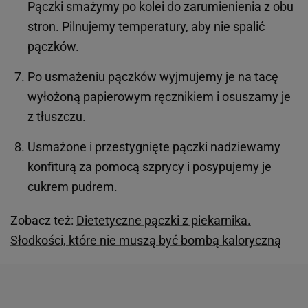
Pączki smażymy po kolei do zarumienienia z obu
stron. Pilnujemy temperatury, aby nie spalić
pączków.
Po usmażeniu pączków wyjmujemy je na tacę
wyłożoną papierowym ręcznikiem i osuszamy je
z tłuszczu.
Usmażone i przestygnięte pączki nadziewamy
konfiturą za pomocą szprycy i posypujemy je
cukrem pudrem.
Zobacz też:
Dietetyczne pączki z piekarnika.
Słodkości, które nie muszą być bombą kaloryczną