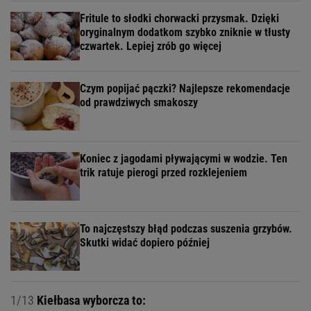
Fritule to słodki chorwacki przysmak. Dzięki
oryginalnym dodatkom szybko zniknie w tłusty
czwartek. Lepiej zrób go więcej
Czym popijać pączki? Najlepsze rekomendacje
od prawdziwych smakoszy
Koniec z jagodami pływającymi w wodzie. Ten
trik ratuje pierogi przed rozklejeniem
To najczęstszy błąd podczas suszenia grzybów.
Skutki widać dopiero później
1/13
Kiełbasa wyborcza to: