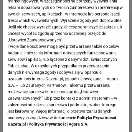
marketingowych, w szczególności na potrzeby wyświetlania
reklam dopasowanych do Twoich zainteresowań i preferencji w
swoich serwisach, aplikacjach i w Internecie lub personalizacji
treści w nich wyświetlanych. Wyrażenie zgody jest dobrowolne.
Jeśli nie chcesz wyrazić zgody, chcesz ograniczyć jej zakres lub
chcesz wycofać zgodę uprzednio udzieloną przejdź do
„Ustawień Zaawansowanych”.
Twoje dane osobowe mogą być przetwarzane także do celów
badania i mierzenia informacji dotyczących funkcjonowania
serwisów i aplikacji lub łączone z danymi dot. świadczonych
Tobie usług. W określonych przypadkach przetwarzanie
danych nie wymaga zgody i odbywa się w oparciu o
uzasadniony interes Gazeta.pl, jej spółki powiązanej – Agora
S.A. – lub Zaufanych Partnerów. Takiemu przetwarzaniu
możesz się sprzeciwić, przechodząc do „Ustawień
Zaawansowanych” lub przez kontakt z administratorem – w
zależności od zakresu sprzeciwu i podmiotu, wobec którego
jest kierowany. Więcej informacji o przetwarzaniu danych
osobowych znajdziesz w dokumencie
Polityka Prywatności
Gazeta.pl
i
Polityka Prywatności Agora S.A.