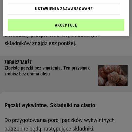
tego idealną okazją. Zaskocz znajomych i bliskich i
koniecznie skorzystaj z przepisu na pyszne,
USTAWIENIA ZAAWANSOWANE
luksusowe pączki a gwarantujemy, że będziesz
AKCEPTUJĘ
przygotowywać je znacznie częściej niż raz w roku.
Dokładany przepis oraz listę potrzebnych
składników znajdziesz poniżej.
Złociste pączki bez smażenia. Ten przysmak
zrobisz bez grama oleju
Pączki wykwintne. Składniki na ciasto
Do przygotowania porcji pączków wykwintnych
potrzebne będą następujące składniki: