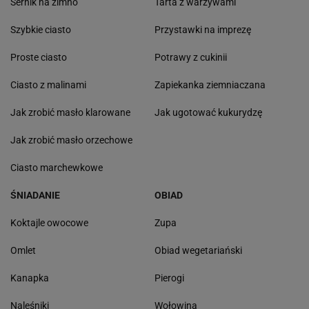
Sernik na zimno
Tarta z warzywami
Szybkie ciasto
Przystawki na imprezę
Proste ciasto
Potrawy z cukinii
Ciasto z malinami
Zapiekanka ziemniaczana
Jak zrobić masło klarowane
Jak ugotować kukurydzę
Jak zrobić masło orzechowe
Ciasto marchewkowe
ŚNIADANIE
OBIAD
Koktajle owocowe
Zupa
Omlet
Obiad wegetariański
Kanapka
Pierogi
Naleśniki
Wołowina