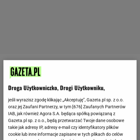
Przepis na wykwintne pączki - podpowiadamy jak
przygotować te luksusowe słodkości
Droga Użytkowniczko, Drogi Użytkowniku,
Pączki wykwintne, czyli jakie? Pączki kojarzą nam
jeśli wyrazisz zgodę klikając „Akceptuję”, Gazeta.pl sp. z o.o.
się głównie jako przekąska kaloryczna, serwowana
oraz jej Zaufani Partnerzy, w tym [
676
] Zaufanych Partnerów
na koniec karnawału. I trudno się z tym nie zgodzić.
IAB, jak również Agora S.A. będąca spółką powiązaną z
Gazeta.pl sp. z o.o., będą przetwarzać Twoje dane osobowe
Co zrobić, aby zwykły pączek nabrał wykwintnego
takie jak adresy IP, adresy e-mail czy identyfikatory plików
charakteru? Wystarczy nieco zmienić recepturę i już
cookie lub inne informacje zapisane w tych plikach do celów
można cieszyć się ich wyjątkowym smakiem.