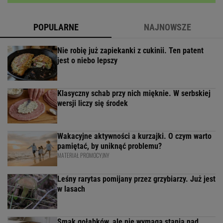
POPULARNE
NAJNOWSZE
Nie robię już zapiekanki z cukinii. Ten patent
jest o niebo lepszy
Klasyczny schab przy nich mięknie. W serbskiej
wersji liczy się środek
Wakacyjne aktywności a kurzajki. O czym warto
pamiętać, by uniknąć problemu?
MATERIAŁ PROMOCYJNY
Leśny rarytas pomijany przez grzybiarzy. Już jest
w lasach
Smak gołąbków, ale nie wymaga stania nad