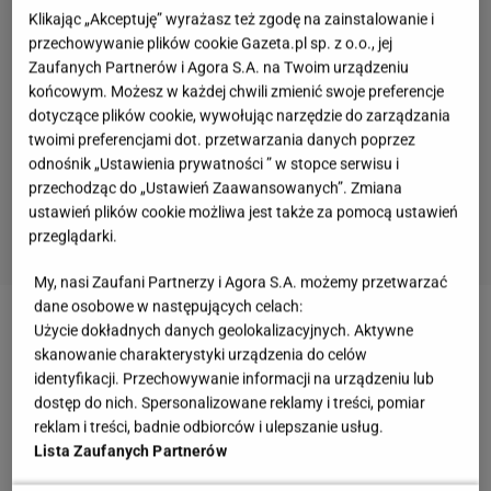
Klikając „Akceptuję” wyrażasz też zgodę na zainstalowanie i
przechowywanie plików cookie Gazeta.pl sp. z o.o., jej
Zaufanych Partnerów i Agora S.A. na Twoim urządzeniu
końcowym. Możesz w każdej chwili zmienić swoje preferencje
dotyczące plików cookie, wywołując narzędzie do zarządzania
twoimi preferencjami dot. przetwarzania danych poprzez
odnośnik „Ustawienia prywatności ” w stopce serwisu i
przechodząc do „Ustawień Zaawansowanych”. Zmiana
ustawień plików cookie możliwa jest także za pomocą ustawień
przeglądarki.
My, nasi Zaufani Partnerzy i Agora S.A. możemy przetwarzać
dane osobowe w następujących celach:
Użycie dokładnych danych geolokalizacyjnych. Aktywne
Przepis na wykwintne pączki zdecydowanie
skanowanie charakterystyki urządzenia do celów
powinien znaleźć się w każdym domu. Żadne pączki,
identyfikacji. Przechowywanie informacji na urządzeniu lub
nawet te kupione w najlepszej cukierni nie
dostęp do nich. Spersonalizowane reklamy i treści, pomiar
reklam i treści, badnie odbiorców i ulepszanie usług.
dorównają smakiem tym, które przygotujemy
Lista Zaufanych Partnerów
samodzielnie. Nadchodzący
Tłusty Czwartek
jest do