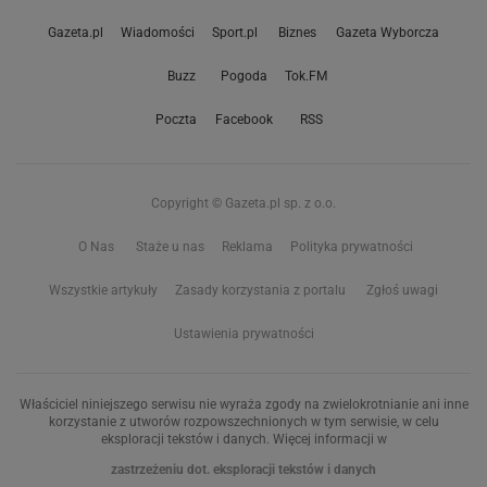
Gazeta.pl
Wiadomości
Sport.pl
Biznes
Gazeta Wyborcza
Buzz
Pogoda
Tok.FM
Poczta
Facebook
RSS
Copyright © Gazeta.pl sp. z o.o.
O Nas
Staże u nas
Reklama
Polityka prywatności
Wszystkie artykuły
Zasady korzystania z portalu
Zgłoś uwagi
Ustawienia prywatności
Właściciel niniejszego serwisu nie wyraża zgody na zwielokrotnianie ani inne
korzystanie z utworów rozpowszechnionych w tym serwisie, w celu
eksploracji tekstów i danych. Więcej informacji w
zastrzeżeniu dot. eksploracji tekstów i danych