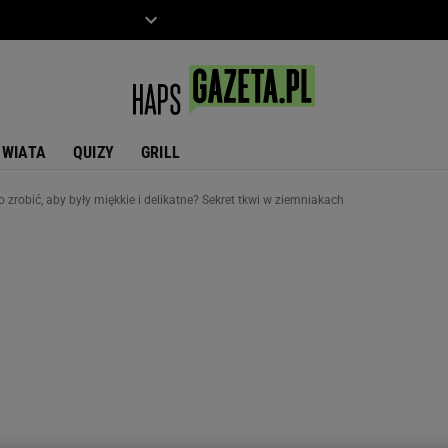
ZIECKO
MOTO
ŚWIATA
QUIZY
GRILL
 zrobić, aby były miękkie i delikatne? Sekret tkwi w ziemniakach