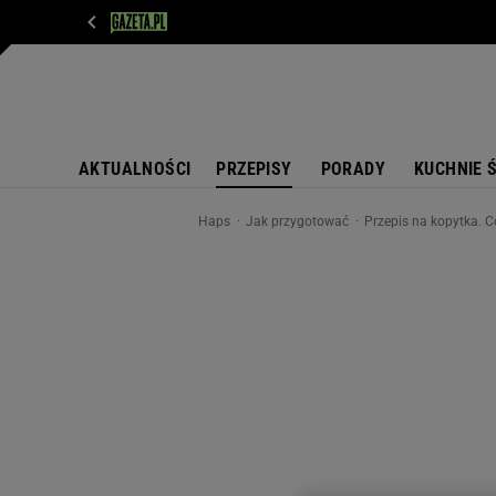
WIADOMOŚCI
NEXT
SPORT
PLOTEK
D
AKTUALNOŚCI
PRZEPISY
PORADY
KUCHNIE 
Haps
Jak przygotować
Przepis na kopytka. Co