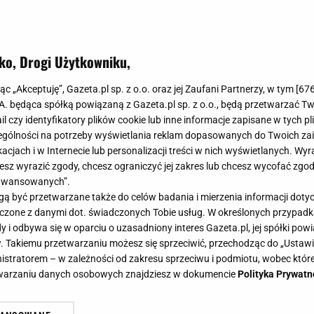
ko, Drogi Użytkowniku,
jąc „Akceptuję”, Gazeta.pl sp. z o.o. oraz jej Zaufani Partnerzy, w tym [
67
.A. będąca spółką powiązaną z Gazeta.pl sp. z o.o., będą przetwarzać T
ail czy identyfikatory plików cookie lub inne informacje zapisane w tych p
gólności na potrzeby wyświetlania reklam dopasowanych do Twoich zain
acjach i w Internecie lub personalizacji treści w nich wyświetlanych. Wyr
cesz wyrazić zgody, chcesz ograniczyć jej zakres lub chcesz wycofać zgo
aawansowanych”.
 być przetwarzane także do celów badania i mierzenia informacji dot
 łączone z danymi dot. świadczonych Tobie usług. W określonych przypad
i odbywa się w oparciu o uzasadniony interes Gazeta.pl, jej spółki powi
. Takiemu przetwarzaniu możesz się sprzeciwić, przechodząc do „Ust
nistratorem – w zależności od zakresu sprzeciwu i podmiotu, wobec które
etwarzaniu danych osobowych znajdziesz w dokumencie
Polityka Prywatn
Co zrobić, aby były miękkie i