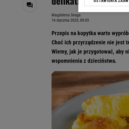
delikatne? Sekret t
USTAWIENIA ZAA
Klikając „Akceptuję” wyra
Zaufanych Partnerów i A
Magdalena Siraga
dotyczące plików cookie,
16 stycznia 2023, 09:33
odnośnik „Ustawienia pr
plików cookie możliwa je
Przepis na kopytka warto wypróbo
My, nasi Zaufani Partne
Choć ich przyrządzenie nie jest 
Użycie dokładnych danych
Wiemy, jak je przygotować, aby n
Przechowywanie informacji
badnie odbiorców i uleps
wspomnienia z dzieciństwa.