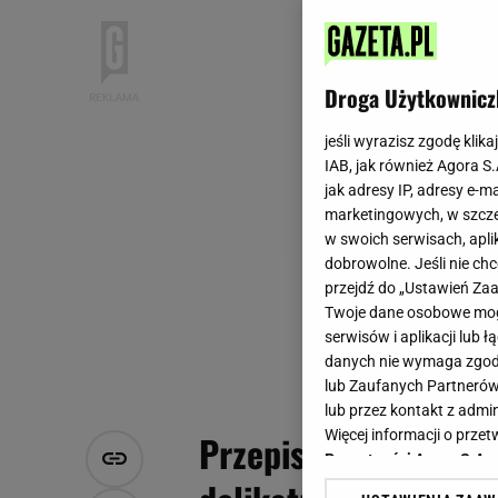
Droga Użytkownicz
jeśli wyrazisz zgodę klika
IAB, jak również Agora S
jak adresy IP, adresy e-m
marketingowych, w szcze
w swoich serwisach, aplik
dobrowolne. Jeśli nie ch
przejdź do „Ustawień Z
Twoje dane osobowe mogą
serwisów i aplikacji lub
danych nie wymaga zgody 
lub Zaufanych Partnerów
lub przez kontakt z admi
Więcej informacji o prz
Przepis na kopytka. 
Prywatności Agora S.A.