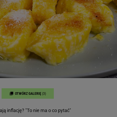
OTWÓRZ GALERIĘ
(3)
ą inflację? "To nie ma o co pytać"