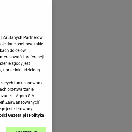
6
] Zaufanych Partnerów
woje dane osobowe takie
likach do celów
teresowań i preferencji
ażenie zgody jest
dę uprzednio udzieloną
yczących funkcjonowania
kach przetwarzanie
ązanej – Agora S.A. –
awień Zaawansowanych”
go jest kierowany.
ości Gazeta.pl
i
Polityka