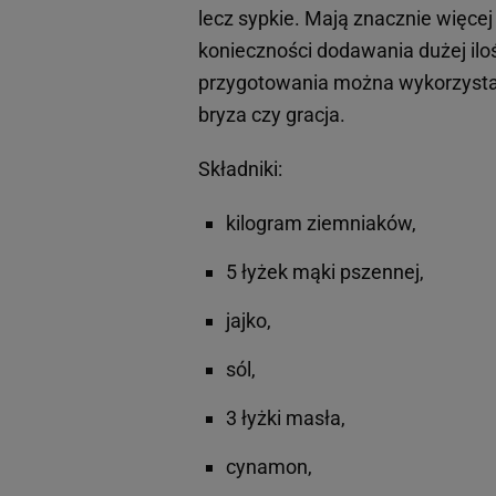
lecz sypkie. Mają znacznie więcej
konieczności dodawania dużej ilo
przygotowania można wykorzystać 
bryza czy gracja.
Składniki:
kilogram ziemniaków,
5 łyżek mąki pszennej,
jajko,
sól,
3 łyżki masła,
cynamon,