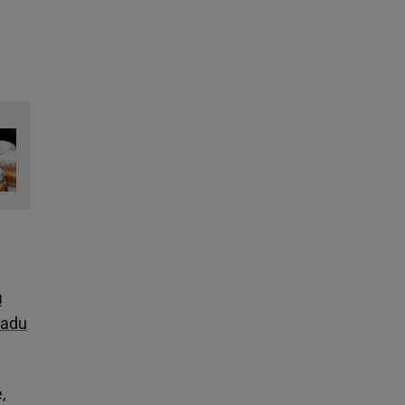
ą
iadu
,