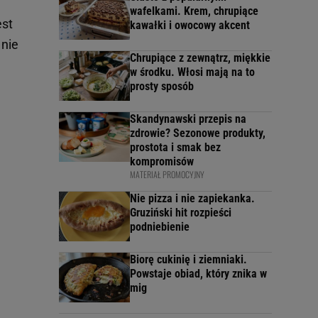
wafelkami. Krem, chrupiące
est
kawałki i owocowy akcent
 nie
Chrupiące z zewnątrz, miękkie
w środku. Włosi mają na to
prosty sposób
Skandynawski przepis na
zdrowie? Sezonowe produkty,
prostota i smak bez
kompromisów
MATERIAŁ PROMOCYJNY
Nie pizza i nie zapiekanka.
Gruziński hit rozpieści
podniebienie
Biorę cukinię i ziemniaki.
Powstaje obiad, który znika w
mig