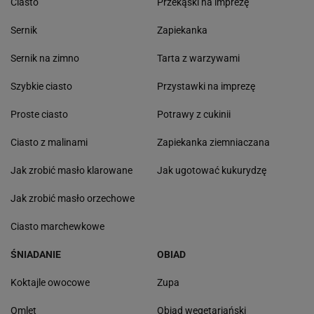
Ciasto
Przekąski na imprezę
Sernik
Zapiekanka
Sernik na zimno
Tarta z warzywami
Szybkie ciasto
Przystawki na imprezę
Proste ciasto
Potrawy z cukinii
Ciasto z malinami
Zapiekanka ziemniaczana
Jak zrobić masło klarowane
Jak ugotować kukurydzę
Jak zrobić masło orzechowe
Ciasto marchewkowe
ŚNIADANIE
OBIAD
Koktajle owocowe
Zupa
Omlet
Obiad wegetariański