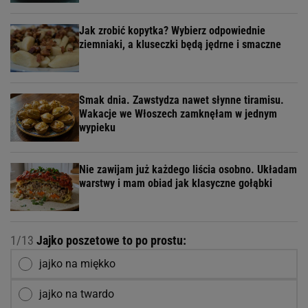
Jak zrobić kopytka? Wybierz odpowiednie
ziemniaki, a kluseczki będą jędrne i smaczne
Smak dnia. Zawstydza nawet słynne tiramisu.
Wakacje we Włoszech zamknęłam w jednym
wypieku
Nie zawijam już każdego liścia osobno. Układam
warstwy i mam obiad jak klasyczne gołąbki
1/13
Jajko poszetowe to po prostu:
jajko na miękko
jajko na twardo