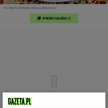
Fot. Marcin Onufryjuk / Agencja Wyborcza.pl
OTWÓRZ GALERIĘ
(3)