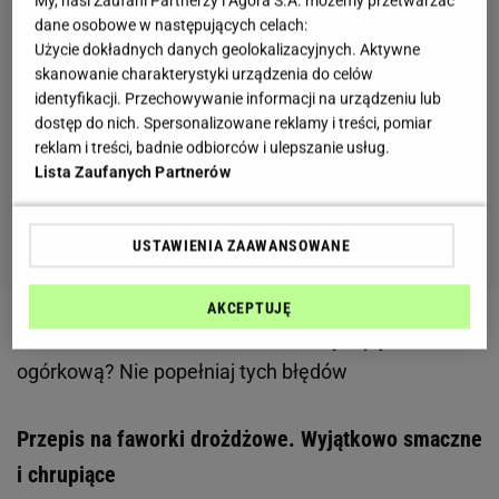
My, nasi Zaufani Partnerzy i Agora S.A. możemy przetwarzać
dane osobowe w następujących celach:
Użycie dokładnych danych geolokalizacyjnych. Aktywne
skanowanie charakterystyki urządzenia do celów
identyfikacji. Przechowywanie informacji na urządzeniu lub
dostęp do nich. Spersonalizowane reklamy i treści, pomiar
reklam i treści, badnie odbiorców i ulepszanie usług.
Lista Zaufanych Partnerów
USTAWIENIA ZAAWANSOWANE
AKCEPTUJĘ
Zobacz wideo
Chcesz zrobić idealną zupę
ogórkową? Nie popełniaj tych błędów
Przepis na faworki drożdżowe. Wyjątkowo smaczne
i chrupiące