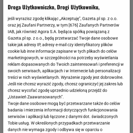
Droga Użytkowniczko, Drogi Użytkowniku,
jeśli wyrazisz zgodę klikając „Akceptuję”, Gazeta.pl sp. z o.o.
oraz jej Zaufani Partnerzy, w tym [
676
] Zaufanych Partnerów
IAB, jak również Agora S.A. będąca spółką powiązaną z
Gazeta.pl sp. z o.o., będą przetwarzać Twoje dane osobowe
takie jak adresy IP, adresy e-mail czy identyfikatory plików
cookie lub inne informacje zapisane w tych plikach do celów
Faworki to obok
pączków
najchętniej jadane
marketingowych, w szczególności na potrzeby wyświetlania
słodycze w tłusty czwartek. Przedstawiamy przepis
reklam dopasowanych do Twoich zainteresowań i preferencji w
swoich serwisach, aplikacjach i w Internecie lub personalizacji
na ich drożdżową wersję. Wyjdą delikatne i będą
treści w nich wyświetlanych. Wyrażenie zgody jest dobrowolne.
rozpływały się w ustach. Ich przygotowanie nie
Jeśli nie chcesz wyrazić zgody, chcesz ograniczyć jej zakres lub
zajmie wam więcej niż dwie godziny. Będą
chcesz wycofać zgodę uprzednio udzieloną przejdź do
„Ustawień Zaawansowanych”.
doskonale komponowały się z kawą, herbatą albo
Twoje dane osobowe mogą być przetwarzane także do celów
kubkiem gorącego kakao. Przepis nie wymaga
badania i mierzenia informacji dotyczących funkcjonowania
dużych zdolności cukierniczych, dlatego mogą po
serwisów i aplikacji lub łączone z danymi dot. świadczonych
Tobie usług. W określonych przypadkach przetwarzanie
niego sięgać nawet początkujący, domowi
danych nie wymaga zgody i odbywa się w oparciu o
cukiernicy.