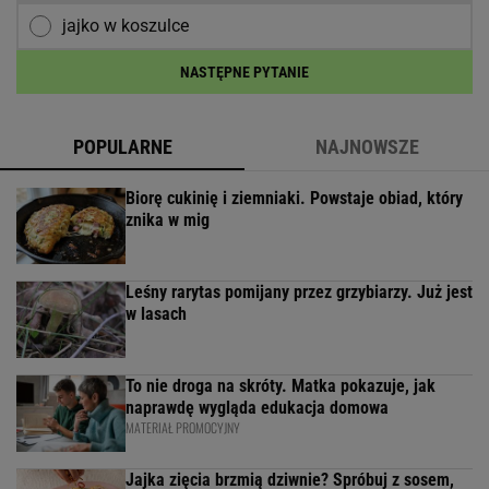
jajko w koszulce
NASTĘPNE PYTANIE
POPULARNE
NAJNOWSZE
Biorę cukinię i ziemniaki. Powstaje obiad, który
znika w mig
Leśny rarytas pomijany przez grzybiarzy. Już jest
w lasach
To nie droga na skróty. Matka pokazuje, jak
naprawdę wygląda edukacja domowa
MATERIAŁ PROMOCYJNY
Jajka zięcia brzmią dziwnie? Spróbuj z sosem,