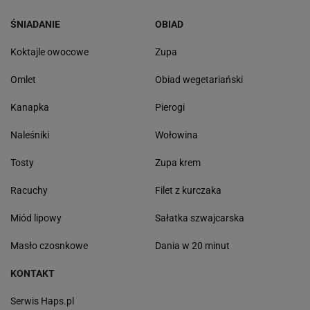
ŚNIADANIE
OBIAD
Koktajle owocowe
Zupa
Omlet
Obiad wegetariański
Kanapka
Pierogi
Naleśniki
Wołowina
Tosty
Zupa krem
Racuchy
Filet z kurczaka
Miód lipowy
Sałatka szwajcarska
Masło czosnkowe
Dania w 20 minut
KONTAKT
Serwis Haps.pl