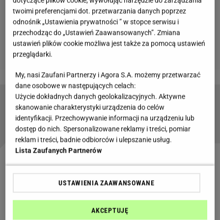
dotyczące plików cookie, wywołując narzędzie do zarządzania
twoimi preferencjami dot. przetwarzania danych poprzez
odnośnik „Ustawienia prywatności ” w stopce serwisu i
przechodząc do „Ustawień Zaawansowanych”. Zmiana
ustawień plików cookie możliwa jest także za pomocą ustawień
przeglądarki.
My, nasi Zaufani Partnerzy i Agora S.A. możemy przetwarzać
dane osobowe w następujących celach:
Użycie dokładnych danych geolokalizacyjnych. Aktywne
Wygląda jak śniadanie, a jest deserem. Sernik
skanowanie charakterystyki urządzenia do celów
"jajka sadzone" jest bez pieczenia
identyfikacji. Przechowywanie informacji na urządzeniu lub
dostęp do nich. Spersonalizowane reklamy i treści, pomiar
reklam i treści, badnie odbiorców i ulepszanie usług.
Lista Zaufanych Partnerów
Żurek wielkanocny, przepis na najlepszą tradycyjną
potrawę
USTAWIENIA ZAAWANSOWANE
Wielkanocny
żurek
to must have w każdym domu.
AKCEPTUJĘ