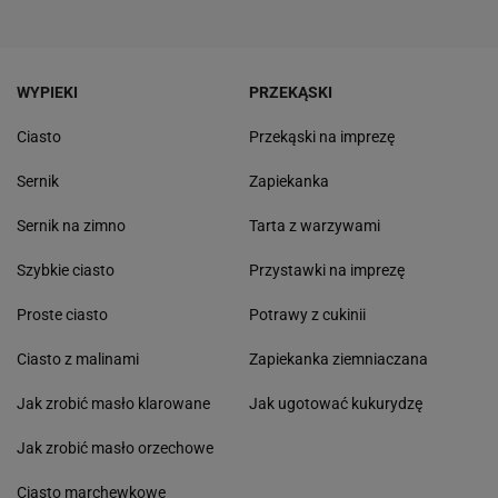
WYPIEKI
PRZEKĄSKI
Ciasto
Przekąski na imprezę
Sernik
Zapiekanka
Sernik na zimno
Tarta z warzywami
Szybkie ciasto
Przystawki na imprezę
Proste ciasto
Potrawy z cukinii
Ciasto z malinami
Zapiekanka ziemniaczana
Jak zrobić masło klarowane
Jak ugotować kukurydzę
Jak zrobić masło orzechowe
Ciasto marchewkowe