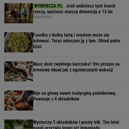
Jeśli unikniesz tych trzech
rzeczy, opóźnisz starczą demencję o 13 lat
SUBSKRYPCJA
Fasolka z bułką tartą i masłem może się
schować. Teraz mieszam ją z tym. Obiad palce
lizać
Masz dość zwykłego kurczaka? Oto przepis na
kremowy obiad jak z egzotycznych wakacji
Bije na głowę nawet tradycyjną pomidorową.
Powstaje z 4 składników
Wystarczy 5 składników i prosty trik. Ten letni
napój orzeźwia lepiej niż lemoniada