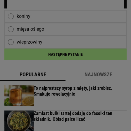
koniny
mięsa oślego
wieprzowiny
NASTĘPNE PYTANIE
POPULARNE
NAJNOWSZE
To najprostszy syrop z mięty, jaki zrobisz.
Smakuje rewelacyjnie
Zamiast bułki tartej dodaję do fasolki ten
składnik. Obiad palce lizać