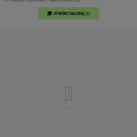
Fot. Arkadiusz Wojtasiewicz / Agencja Wyborcza.pl
OTWÓRZ GALERIĘ
(3)