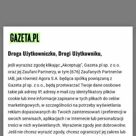
Zobacz wideo
Droga Użytkowniczko, Drogi Użytkowniku,
Tradycyjny żur
wielkanocny
oparty jest na prostej
jeśli wyrazisz zgodę klikając „Akceptuję”, Gazeta.pl sp. z o.o.
oraz jej Zaufani Partnerzy, w tym [
676
] Zaufanych Partnerów
recepturze. Każda gospodyni przygotowywała
IAB, jak również Agora S.A. będąca spółką powiązaną z
aromatyczną zupę, której bazą była święconka.
Gazeta.pl sp. z o.o., będą przetwarzać Twoje dane osobowe
Dlatego jeśli szukasz
przepisu
na pyszny żurek, nie
takie jak adresy IP, adresy e-mail czy identyfikatory plików
cookie lub inne informacje zapisane w tych plikach do celów
zapomnij dobrze wyposażyć koszyczka.
marketingowych, w szczególności na potrzeby wyświetlania
reklam dopasowanych do Twoich zainteresowań i preferencji w
swoich serwisach, aplikacjach i w Internecie lub personalizacji
treści w nich wyświetlanych. Wyrażenie zgody jest dobrowolne.
Jeśli nie chcesz wyrazić zgody, chcesz ograniczyć jej zakres lub