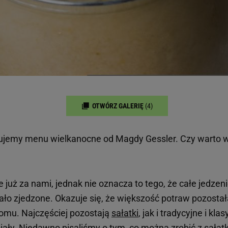
OTWÓRZ GALERIĘ
(4)
ujemy menu wielkanocne od Magdy Gessler. Czy warto w
już za nami, jednak nie oznacza to tego, że całe jedzeni
ło zjedzone. Okazuje się, że większość potraw pozosta
omu. Najczęściej pozostają
sałatki
, jak i tradycyjne i kl
iały. Niedawno pisaliśmy o tym, co można zrobić z sałatk