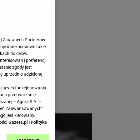
jak najlepiej
6
] Zaufanych Partnerów
woje dane osobowe takie
likach do celów
teresowań i preferencji
ażenie zgody jest
dę uprzednio udzieloną
bko się nie popsuły.
yczących funkcjonowania
wyrzuceniu my mamy
kach przetwarzanie
ązanej – Agora S.A. –
awień Zaawansowanych”
go jest kierowany.
ości Gazeta.pl
i
Polityka