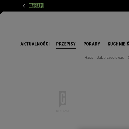
WIADOMOŚCI
NEXT
SPORT
PLOTEK
D
AKTUALNOŚCI
PRZEPISY
PORADY
KUCHNIE 
Haps
Jak przygotować