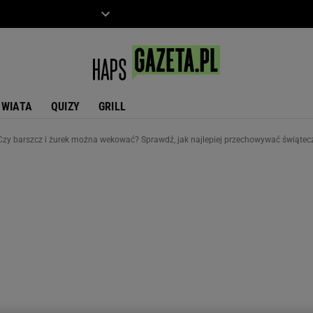
ZIECKO
MOTO
ŚWIATA
QUIZY
GRILL
Czy barszcz i żurek można wekować? Sprawdź, jak najlepiej przechowywać świątec