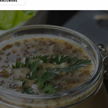
WANSOWANE
żasz też zgodę na zainstalowanie i przechowywanie plików cookie Gazeta.p
gora S.A. na Twoim urządzeniu końcowym. Możesz w każdej chwili zmien
 wywołując narzędzie do zarządzania twoimi preferencjami dot. przetw
ywatności ” w stopce serwisu i przechodząc do „Ustawień Zaawansowan
st także za pomocą ustawień przeglądarki.
rzy i Agora S.A. możemy przetwarzać dane osobowe w następujących cel
 geolokalizacyjnych. Aktywne skanowanie charakterystyki urządzenia do
 na urządzeniu lub dostęp do nich. Spersonalizowane reklamy i treści, p
zanie usług.
Lista Zaufanych Partnerów