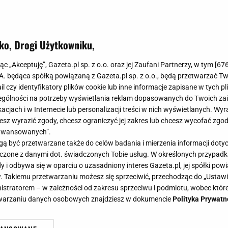
ko, Drogi Użytkowniku,
 i żurek można wekować? Sprawdź, 
jąc „Akceptuję”, Gazeta.pl sp. z o.o. oraz jej Zaufani Partnerzy, w tym [
67
ać świąteczne zupy
.A. będąca spółką powiązaną z Gazeta.pl sp. z o.o., będą przetwarzać T
ail czy identyfikatory plików cookie lub inne informacje zapisane w tych p
gólności na potrzeby wyświetlania reklam dopasowanych do Twoich zain
acjach i w Internecie lub personalizacji treści w nich wyświetlanych. Wyr
cesz wyrazić zgody, chcesz ograniczyć jej zakres lub chcesz wycofać zgo
aawansowanych”.
 teraz czas na zabezpieczenie pozostałych dań, aby szy
 być przetwarzane także do celów badania i mierzenia informacji dot
zupy nadal oblegają twoją lodówkę, lub myślisz o ich 
 łączone z danymi dot. świadczonych Tobie usług. W określonych przypad
ęki niemu nie muszą zostać zjedzone od razu.
i odbywa się w oparciu o uzasadniony interes Gazeta.pl, jej spółki powi
. Takiemu przetwarzaniu możesz się sprzeciwić, przechodząc do „Ust
nistratorem – w zależności od zakresu sprzeciwu i podmiotu, wobec które
etwarzaniu danych osobowych znajdziesz w dokumencie
Polityka Prywatn