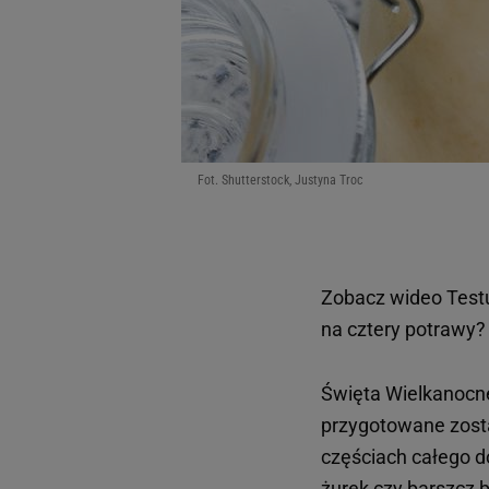
Fot. Shutterstock, Justyna Troc
Zobacz wideo
Test
na cztery potrawy?
Święta Wielkanocne 
przygotowane zosta
częściach całego d
żurek czy barszcz b