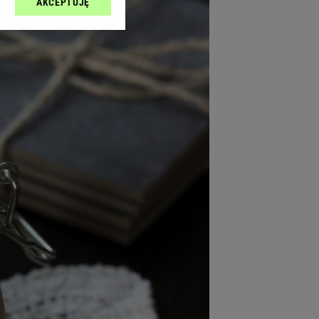
AKCEPTUJĘ
l sp. z o.o., jej
ić swoje preferencje
arzania danych poprzez
ych”. Zmiana ustawień
ach:
 celów identyfikacji.
omiar reklam i treści,