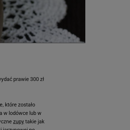
ydać prawie 300 zł
e, które zostało
ła w lodówce lub w
asyczne
zupy
takie jak
i jarzynowej po