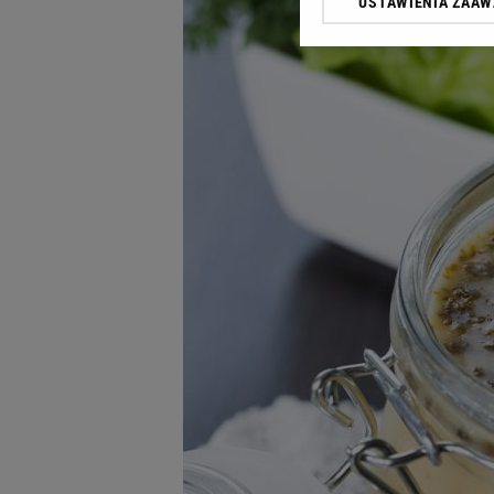
USTAWIENIA ZAA
Klikając „Akceptuję” wyra
Zaufanych Partnerów i A
dotyczące plików cookie,
odnośnik „Ustawienia pr
plików cookie możliwa je
My, nasi Zaufani Partne
Użycie dokładnych danych
Przechowywanie informacji
badnie odbiorców i uleps