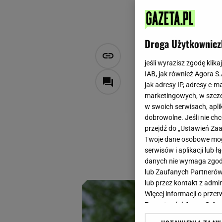
Droga Użytkownicz
Czy barszcz
jeśli wyrazisz zgodę klika
przechowyw
IAB, jak również Agora S
jak adresy IP, adresy e-m
marketingowych, w szcze
Aleksandra Szponar
w swoich serwisach, aplik
11 kwietnia 2023, 16:00
dobrowolne. Jeśli nie ch
przejdź do „Ustawień Z
Święta przeminęły,
Twoje dane osobowe mogą
Jeśli wielkanocne 
serwisów i aplikacji lub
na nie sposób. Dzi
danych nie wymaga zgody 
lub Zaufanych Partnerów
lub przez kontakt z admi
Więcej informacji o prz
Prywatności Agora S.A.